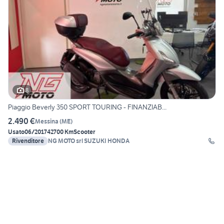
8
Piaggio Beverly 350 SPORT TOURING - FINANZIAB...
2.490 €
Messina
(
ME
)
Usato
06/2017
42700 Km
Scooter
Rivenditore
NG MOTO srl SUZUKI HONDA