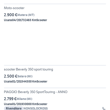
Moto-scooter
2.900 €
Matera
(
MT
)
Usato
04/2017
32483 Km
Scooter
5
scooter Beverly 350 sport touring
2.500 €
Solaro
(
MI
)
Usato
01/2015
44300 Km
Scooter
7
PIAGGIO Beverly 350 SportTouring - ANNO
2.799 €
Milano
(
MI
)
Usato
01/2019
30000 Km
Scooter
Rivenditore
NONSOLOCROSS