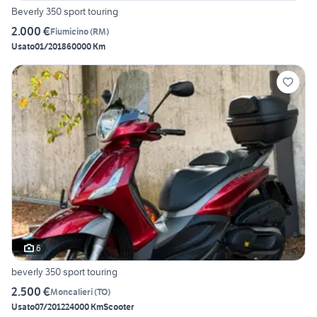
Beverly 350 sport touring
2.000 €
Fiumicino
(
RM
)
Usato
01/2018
60000 Km
6
beverly 350 sport touring
2.500 €
Moncalieri
(
TO
)
Usato
07/2012
24000 Km
Scooter