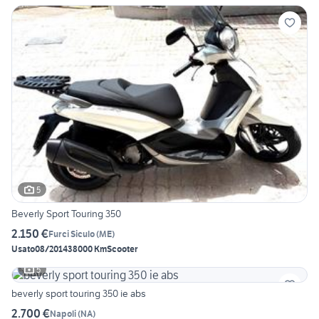
5
Beverly Sport Touring 350
2.150 €
Furci Siculo
(
ME
)
Usato
08/2014
38000 Km
Scooter
5
beverly sport touring 350 ie abs
2.700 €
Napoli
(
NA
)