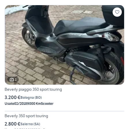
3
Beverly piaggio 350 sport touring
3.200 €
Bologna
(
BO
)
Usato
02/2018
9000 Km
Scooter
6
Beverly 350 sport touring
2.800 €
Salerno
(
SA
)