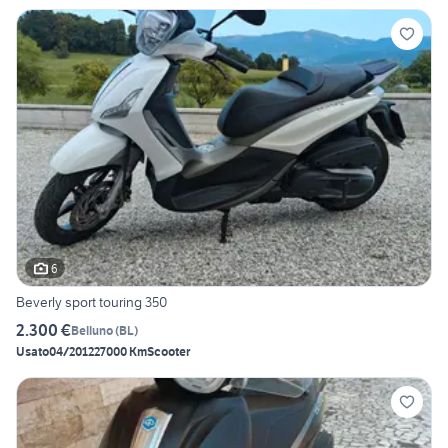
6
Beverly sport touring 350
2.300 €
Belluno
(
BL
)
Usato
04/2012
27000 Km
Scooter