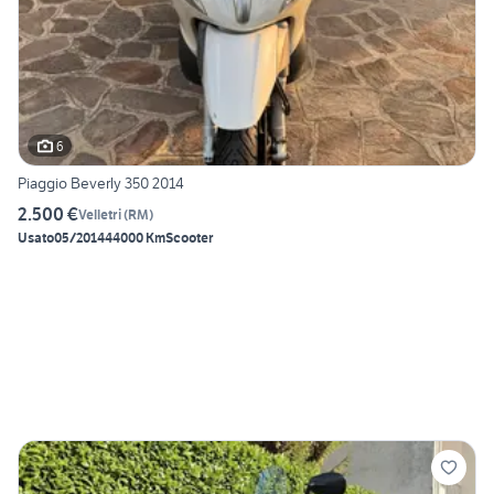
6
Piaggio Beverly 350 2014
2.500 €
Velletri
(
RM
)
Usato
05/2014
44000 Km
Scooter