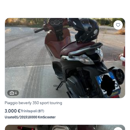
4
Piaggio beverly 350 sport touring
3.000 €
Trinitapoli
(
BT
)
Usato
01/2015
18000 Km
Scooter