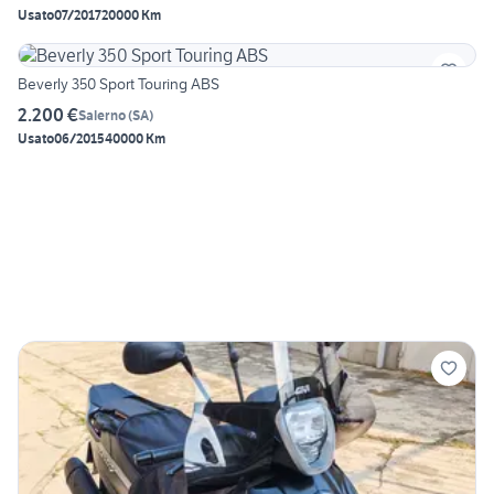
Usato
07/2017
20000 Km
Beverly 350 Sport Touring ABS
2.200 €
Salerno
(
SA
)
Usato
06/2015
40000 Km