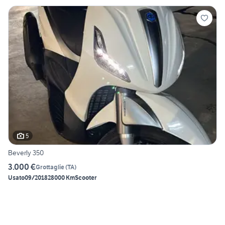
5
Beverly 350
3.000 €
Grottaglie
(
TA
)
Usato
09/2018
28000 Km
Scooter