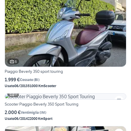
6
Piaggio Beverly 350 sport touring
1.999 €
Cossato
(
BI
)
Usato
06/2013
51000 Km
Scooter
3
Scooter Piaggio Beverly 350 Sport Touring
2.000 €
Ventimiglia
(
IM
)
Usato
06/2014
22000 Km
Sport