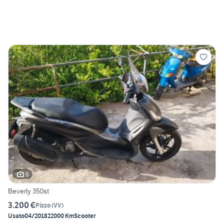
6
Beverly 350st
3.200 €
Pizzo
(
VV
)
Usato
04/2018
22000 Km
Scooter