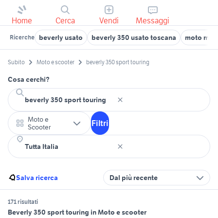
Home
Cerca
Vendi
Messaggi
beverly usato
beverly 350 usato toscana
moto mori
Ricerche
Subito
Moto e scooter
beverly 350 sport touring
Cosa cerchi?
Moto e
Filtri
Scooter
Salva ricerca
Dal più recente
171 risultati
Beverly 350 sport touring in Moto e scooter