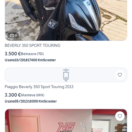
6
BEVERLY 350 SPORT TOURING
3.500 €
Beinasco
(
TO
)
Usato
10/2018
17400 Km
Scooter
Piaggio Beverly 350 Sport Touring 2013
3.300 €
Mantova
(
MN
)
Usato
05/2013
18000 Km
Scooter