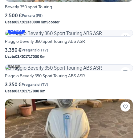
Beverly 350 sport Touring
2.500 €
Ferrara
(
FE
)
Usato
05/2013
30000 Km
Scooter
Vetrina
Piaggio Beverly 350 Sport Touring ABS ASR
3.350 €
Preganziol
(
TV
)
Usato
03/2017
17000 Km
6
Piaggio Beverly 350 Sport Touring ABS ASR
3.350 €
Preganziol
(
TV
)
Usato
03/2017
17000 Km