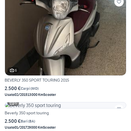
6
BEVERLY 350 SPORT TOURING 2015
2.500 €
Carpi
(
MO
)
Usato
02/2015
13000 Km
Scooter
5
Beverly 350 sport touring
2.500 €
Bari
(
BA
)
Usato
01/2017
29000 Km
Scooter