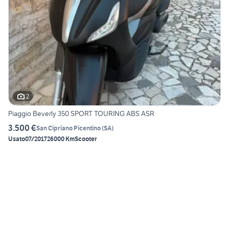
2
Piaggio Beverly 350 SPORT TOURING ABS ASR
3.500 €
San Cipriano Picentino
(
SA
)
Usato
07/2017
26000 Km
Scooter