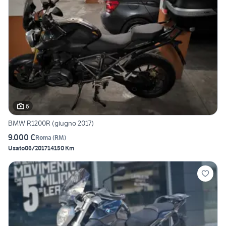
6
BMW R1200R (giugno 2017)
9.000 €
Roma
(
RM
)
Usato
06/2017
14150 Km