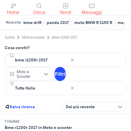
Home
Cerca
Vendi
Messaggi
bmw drift
panda 2017
moto BMW R 1150 R
maggio
Ricerche
Subito
Moto e scooter
bmw r1200r 2017
Cosa cerchi?
Moto e
Filtri
Scooter
Salva ricerca
Dal più recente
7 risultati
Bmw r1200r 2017 in Moto e scooter