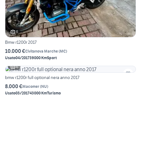
6
Bmw r1200r 2017
10.000 €
Civitanova Marche
(
MC
)
Usato
04/2017
39000 Km
Sport
6
bmw r1200r full optional nera anno 2017
8.000 €
Macomer
(
NU
)
Usato
03/2017
43000 Km
Turismo