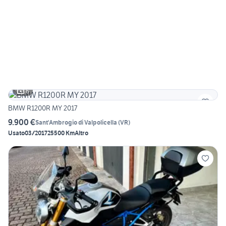
6
BMW R1200R MY 2017
9.900 €
Sant'Ambrogio di Valpolicella
(
VR
)
Usato
03/2017
25500 Km
Altro