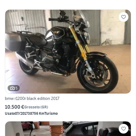
5
bmw r1200r black edition 2017
10.500 €
Grosseto
(
GR
)
Usato
07/2017
38756 Km
Turismo