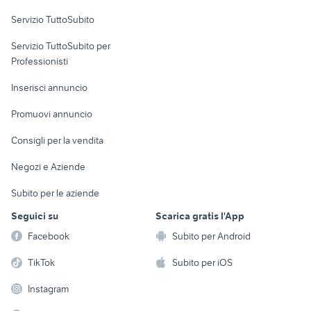
Servizio TuttoSubito
elettronica
per la casa e la
sports e hobby
Servizio TuttoSubito per
persona
Informatica
Animali
Professionisti
Arredamento e
Console e
Accessori per
Casalinghi
Inserisci annuncio
Videogiochi
animali
Elettrodomestici
Promuovi annuncio
Audio/Video
Musica e Film
Giardino e Fai da te
Consigli per la vendita
Fotografia
Libri e Riviste
Abbigliamento e
Negozi e Aziende
Telefonia
Strumenti Musicali
Accessori
Subito per le aziende
Sports
Tutto per i bambini
Seguici su
Scarica gratis l'App
Biciclette
Facebook
Subito per Android
Collezionismo
TikTok
Subito per iOS
Instagram