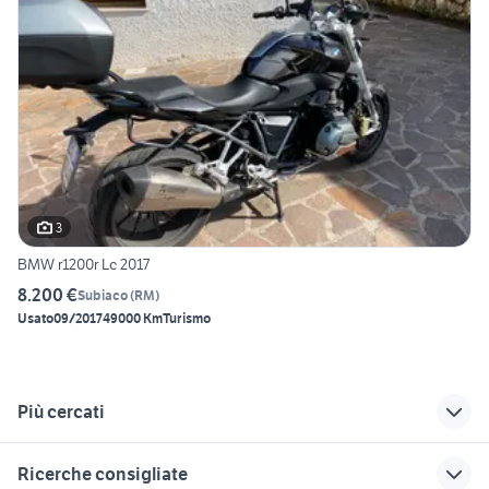
3
BMW r1200r Lc 2017
8.200 €
Subiaco
(
RM
)
Usato
09/2017
49000 Km
Turismo
Più cercati
Correlati
Richerche simili
Suggerimenti
Ricerche consigliate