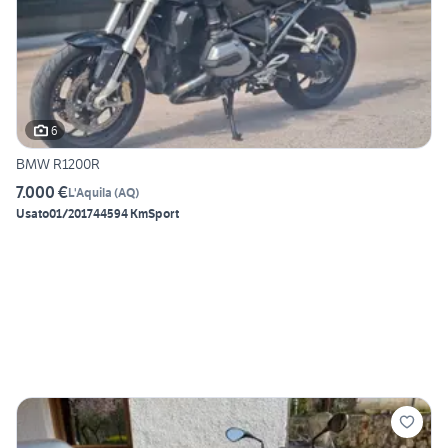
6
BMW R1200R
7.000 €
L'Aquila
(
AQ
)
Usato
01/2017
44594 Km
Sport