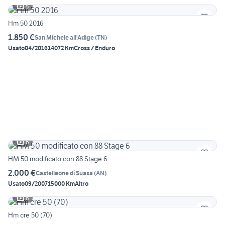
5
Hm 50 2016
1.850 €
San Michele all'Adige
(
TN
)
Usato
04/2016
14072 Km
Cross / Enduro
6
HM 50 modificato con 88 Stage 6
2.000 €
Castelleone di Suasa
(
AN
)
Usato
09/2007
15000 Km
Altro
6
Hm cre 50 (70)