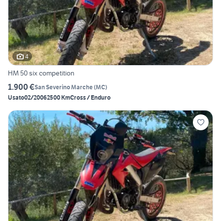
4
HM 50 six competition
1.900 €
San Severino Marche
(
MC
)
Usato
02/2006
2500 Km
Cross / Enduro