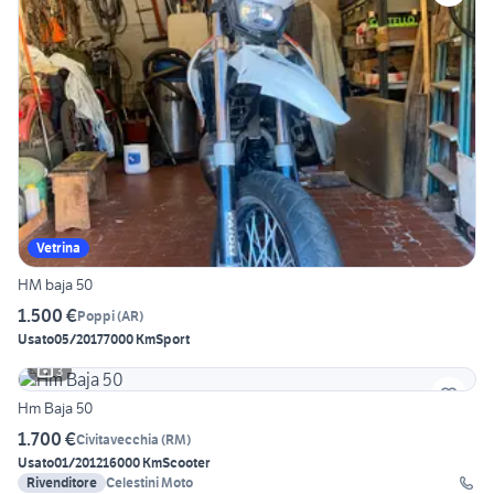
Vetrina
HM baja 50
1.500 €
Poppi
(
AR
)
Usato
05/2017
7000 Km
Sport
3
Hm Baja 50
1.700 €
Civitavecchia
(
RM
)
Usato
01/2012
16000 Km
Scooter
Rivenditore
Celestini Moto