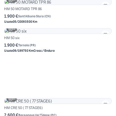
6
HM 50 MOTARD TPR 86
1.900 €
Sant'Albano Stura
(
CN
)
Usato
05/2009
3500 Km
4
HM 50 six
1.900 €
Tornolo
(
PR
)
Usato
09/1997
50 Km
Cross / Enduro
6
HM CRE 50 ( 77 STAGE6)
2.600 €
Borgonovo Val Tidone
(
PC
)