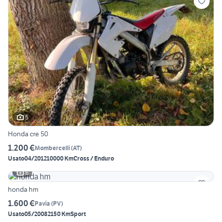
5
Honda cre 50
1.200 €
Mombercelli
(
AT
)
Usato
04/2012
10000 Km
Cross / Enduro
6
honda hm
1.600 €
Pavia
(
PV
)
Usato
05/2008
2150 Km
Sport