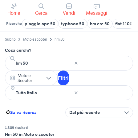
Home
Cerca
Vendi
Messaggi
piaggio ape 50
typhoon 50
hm cre 50
fiat 1100 a
Ricerche
Subito
Moto e scooter
hm 50
Cosa cerchi?
Moto e
Filtri
Scooter
Salva ricerca
Dal più recente
1.309 risultati
Hm 50 in Moto e scooter