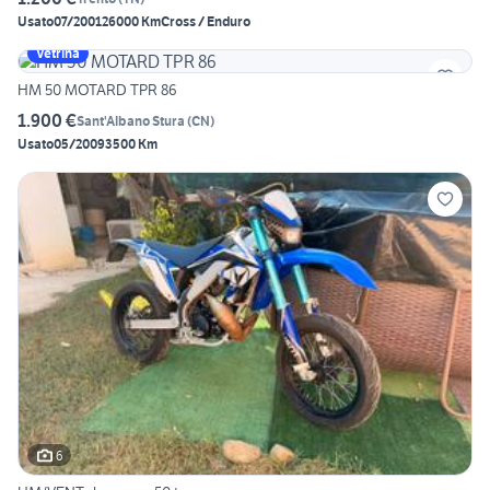
Usato
07/2001
26000 Km
Cross / Enduro
Vetrina
HM 50 MOTARD TPR 86
1.900 €
Sant'Albano Stura
(
CN
)
Usato
05/2009
3500 Km
6