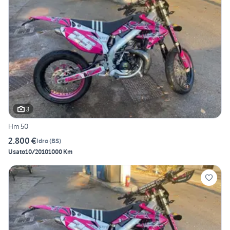
3
Hm 50
2.800 €
Idro
(
BS
)
Usato
10/2010
1000 Km