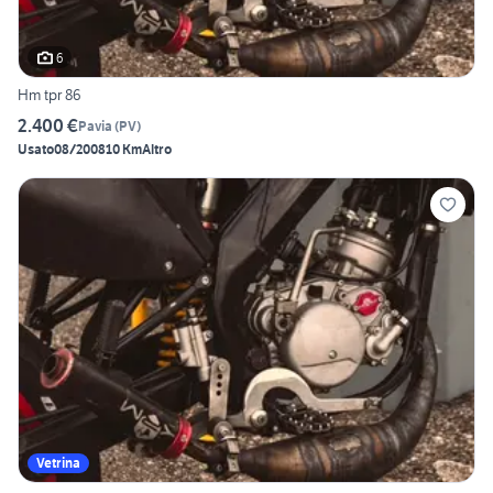
6
Hm tpr 86
2.400 €
Pavia
(
PV
)
Usato
08/2008
10 Km
Altro
Vetrina