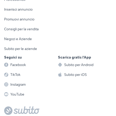
Arredamento e
Console e
Accessori per
Casalinghi
Inserisci annuncio
Videogiochi
animali
Elettrodomestici
Promuovi annuncio
Audio/Video
Musica e Film
Giardino e Fai da te
Consigli per la vendita
Fotografia
Libri e Riviste
Abbigliamento e
Negozi e Aziende
Telefonia
Strumenti Musicali
Accessori
Subito per le aziende
Sports
Tutto per i bambini
Seguici su
Scarica gratis l'App
Biciclette
Facebook
Subito per Android
Collezionismo
TikTok
Subito per iOS
Instagram
YouTube