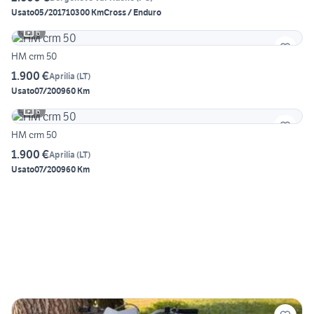
Usato
05/2017
10300 Km
Cross / Enduro
6
HM crm 50
1.900 €
Aprilia
(
LT
)
Usato
07/2009
60 Km
6
HM crm 50
1.900 €
Aprilia
(
LT
)
Usato
07/2009
60 Km