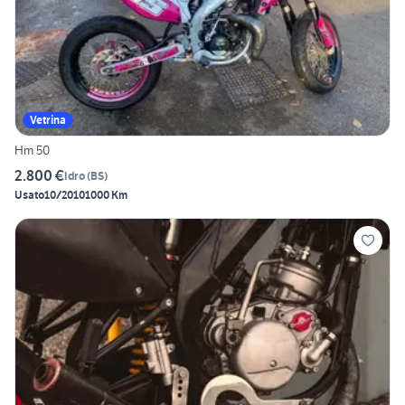
Vetrina
Hm 50
2.800 €
Idro
(
BS
)
Usato
10/2010
1000 Km