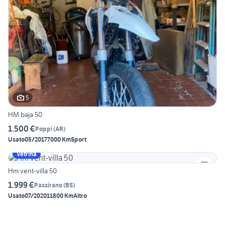
5
HM baja 50
1.500 €
Poppi
(
AR
)
Usato
05/2017
7000 Km
Sport
Vetrina
Hm vent-villa 50
1.999 €
Passirano
(
BS
)
Usato
07/2020
11800 Km
Altro