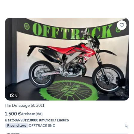
6
Hm Derapage 50 2011
1.500 €
Arcisate
(
VA
)
Usato
09/2011
10000 Km
Cross / Enduro
Rivenditore
OFFTRACK SNC