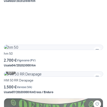
Usato
10/2023
13500 Km
hm 50
2.700 €
Vigevano
(
PV
)
Usato
04/2010
13000 Km
3
HM 50 RR Derapage
1.500 €
Varese
(
VA
)
Usato
07/2010
3000 Km
Cross / Enduro