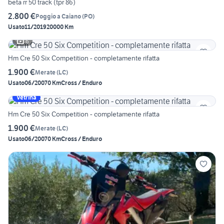
beta rr 50 track (tpr 86)
2.800 €
Poggio a Caiano
(
PO
)
Usato
11/2019
20000 Km
6
Hm Cre 50 Six Competition - completamente rifatta
1.900 €
Merate
(
LC
)
Usato
06/2007
0 Km
Cross / Enduro
Vetrina
Hm Cre 50 Six Competition - completamente rifatta
1.900 €
Merate
(
LC
)
Usato
06/2007
0 Km
Cross / Enduro