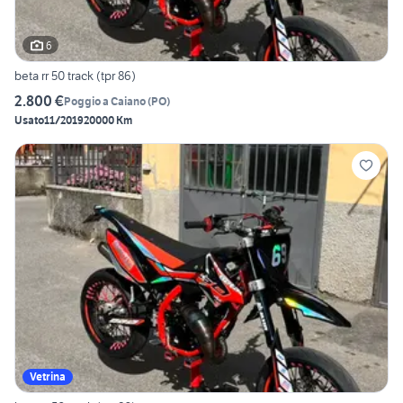
6
beta rr 50 track (tpr 86)
2.800 €
Poggio a Caiano
(
PO
)
Usato
11/2019
20000 Km
Vetrina