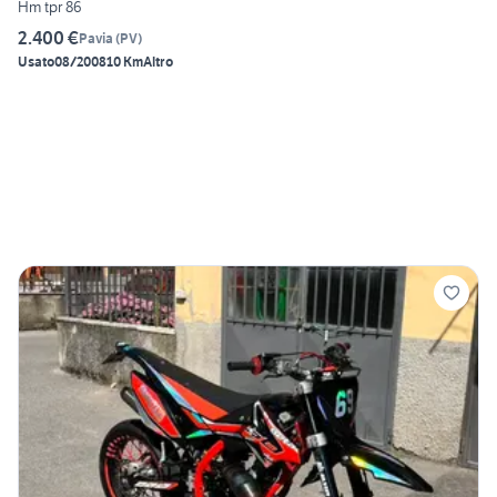
Hm tpr 86
2.400 €
Pavia
(
PV
)
Usato
08/2008
10 Km
Altro