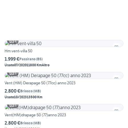
4
Hm vent-villa 50
1.999 €
Passirano
(
BS
)
Usato
07/2020
11800 Km
Altro
5
Vent (HM) Derapage 50 (77cc) anno 2023
2.800 €
Briosco
(
MB
)
Usato
10/2023
13500 Km
5
Vent(HM)drapage 50 (77)anno 2023
2.800 €
Briosco
(
MB
)