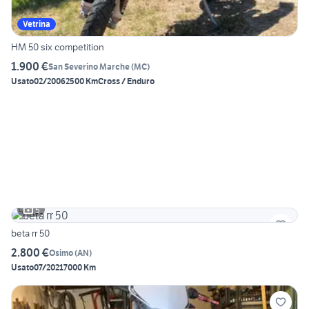
Vetrina
HM 50 six competition
1.900 €
San Severino Marche
(
MC
)
Usato
02/2006
2500 Km
Cross / Enduro
5
beta rr 50
2.800 €
Osimo
(
AN
)
Usato
07/2021
7000 Km