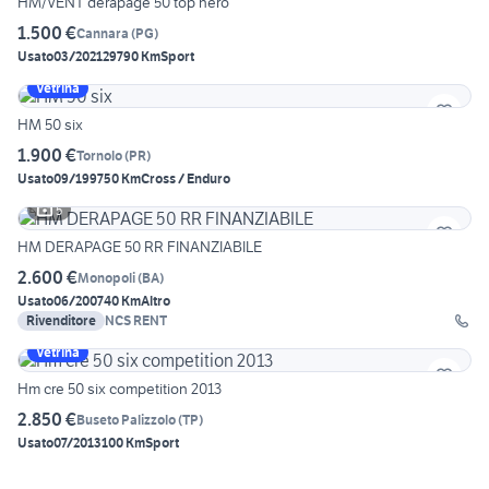
HM/VENT derapage 50 top nero
1.500 €
Cannara
(
PG
)
Usato
03/2021
29790 Km
Sport
Vetrina
HM 50 six
1.900 €
Tornolo
(
PR
)
Usato
09/1997
50 Km
Cross / Enduro
5
HM DERAPAGE 50 RR FINANZIABILE
2.600 €
Monopoli
(
BA
)
Usato
06/2007
40 Km
Altro
Rivenditore
NCS RENT
Vetrina
Hm cre 50 six competition 2013
2.850 €
Buseto Palizzolo
(
TP
)
Usato
07/2013
100 Km
Sport