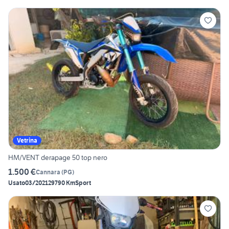
Vetrina
HM/VENT derapage 50 top nero
1.500 €
Cannara
(
PG
)
Usato
03/2021
29790 Km
Sport