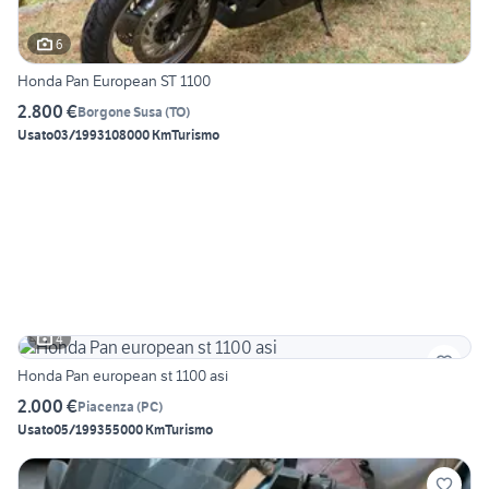
6
Honda Pan European ST 1100
2.800 €
Borgone Susa
(
TO
)
Usato
03/1993
108000 Km
Turismo
4
Honda Pan european st 1100 asi
2.000 €
Piacenza
(
PC
)
Usato
05/1993
55000 Km
Turismo