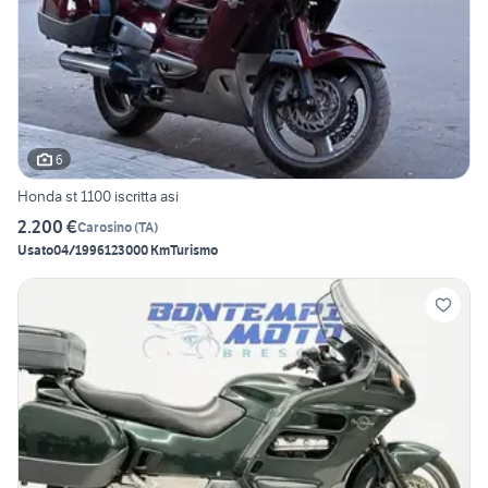
6
Honda st 1100 iscritta asi
2.200 €
Carosino
(
TA
)
Usato
04/1996
123000 Km
Turismo