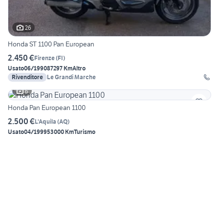
26
Honda ST 1100 Pan European
2.450 €
Firenze
(
FI
)
Usato
06/1990
87297 Km
Altro
Rivenditore
Le Grandi Marche
6
Honda Pan European 1100
2.500 €
L'Aquila
(
AQ
)
Usato
04/1999
53000 Km
Turismo