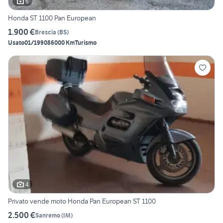
6
Honda ST 1100 Pan European
1.900 €
Brescia
(
BS
)
Usato
01/1990
86000 Km
Turismo
4
Privato vende moto Honda Pan European ST 1100
2.500 €
Sanremo
(
IM
)