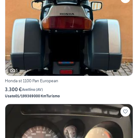
5
Honda st 1100 Pan European
3.300 €
Avellino
(
AV
)
Usato
01/1993
69000 Km
Turismo