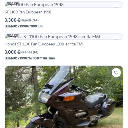
6
ST 1100 Pan European 1998
3.300 €
Napoli
(
NA
)
Usato
01/1998
67000 Km
6
Honda ST 1100 Pan European 1998 iscritta FMI
3.000 €
Firenze
(
FI
)
Usato
01/1998
76700 Km
Turismo