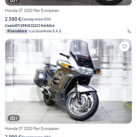
9
Honda ST 1100 Pan European
2.590 €
Casalgrasso
(
CN
)
Usato
07/1994
121132 Km
Altro
Rivenditore
LucianoMoto S.A.S
9
Honda ST 1100 Pan European