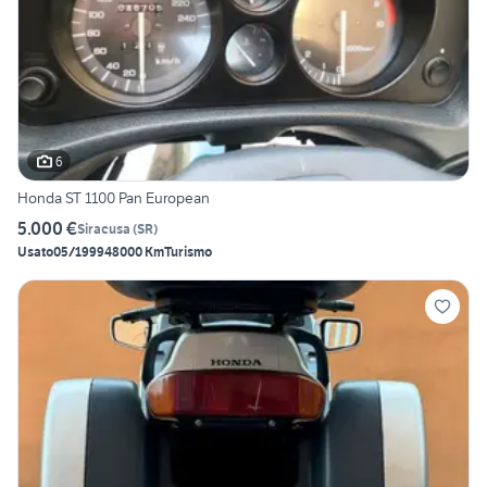
6
Honda ST 1100 Pan European
5.000 €
Siracusa
(
SR
)
Usato
05/1999
48000 Km
Turismo