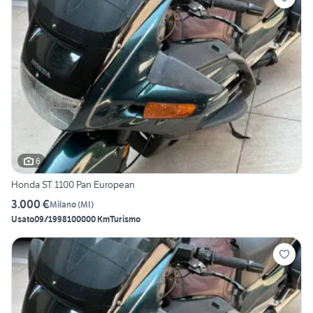
6
Honda ST 1100 Pan European
3.000 €
Milano
(
MI
)
Usato
09/1998
100000 Km
Turismo