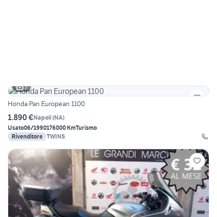
7
Honda Pan European 1100
1.890 €
Napoli
(
NA
)
Usato
06/1990
176000 Km
Turismo
Rivenditore
TWINS