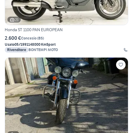
21
Honda ST 1100 PAN EUROPEAN
2.600 €
Concesio
(
BS
)
Usato
05/1991
148000 Km
Sport
Rivenditore
BONTEMPI MOTO