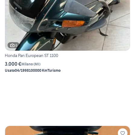
6
Honda Pan European ST 1100
3.000 €
Milano
(
MI
)
Usato
04/1998
100000 Km
Turismo