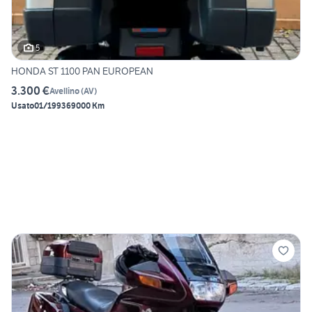
5
HONDA ST 1100 PAN EUROPEAN
3.300 €
Avellino
(
AV
)
Usato
01/1993
69000 Km