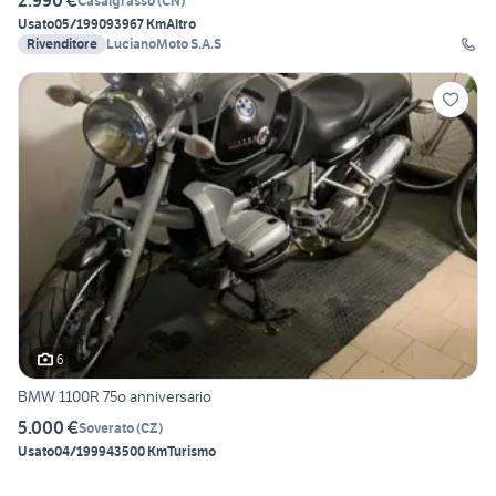
2.990 €
Casalgrasso
(
CN
)
Usato
05/1990
93967 Km
Altro
Rivenditore
LucianoMoto S.A.S
6
BMW 1100R 75o anniversario
5.000 €
Soverato
(
CZ
)
Usato
04/1999
43500 Km
Turismo