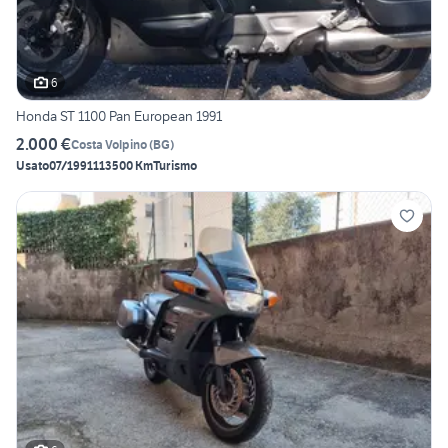
6
Honda ST 1100 Pan European 1991
2.000 €
Costa Volpino
(
BG
)
Usato
07/1991
113500 Km
Turismo