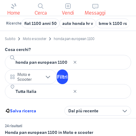
Home
Cerca
Vendi
Messaggi
fiat 1100 anni 50
auto honda hr v
bmw k 1100 rs
h
Ricerche
Subito
Moto e scooter
honda pan european 1100
Cosa cerchi?
Moto e
Filtri
Scooter
Salva ricerca
Dal più recente
24 risultati
Honda pan european 1100 in Moto e scooter