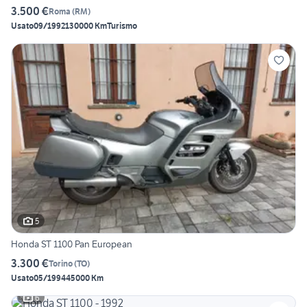
3.500 €
Roma
(
RM
)
Usato
09/1992
130000 Km
Turismo
5
Honda ST 1100 Pan European
3.300 €
Torino
(
TO
)
Usato
05/1994
45000 Km
6