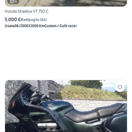
6
Honda Shadow VT 750 C
5.000 €
Battipaglia
(
SA
)
Usato
06/2005
32000 Km
Custom / Café racer