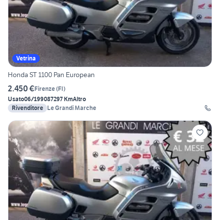
Vetrina
Honda ST 1100 Pan European
2.450 €
Firenze
(
FI
)
Usato
06/1990
87297 Km
Altro
Rivenditore
Le Grandi Marche