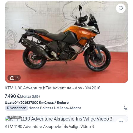
16
KTM 1190 Adventure KTM Adventure - Abs - YM 2016
7.490 €
Monza
(
MB
)
Usato
04/2016
37800 Km
Cross / Enduro
Rivenditore
Honda Point s.r.l. Milano - Monza
30
KTM 1190 Adventure Akrapovic Tris Valige Video 3