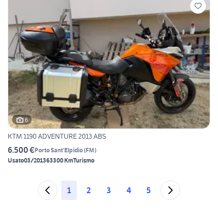
6
KTM 1190 ADVENTURE 2013 ABS
6.500 €
Porto Sant'Elpidio
(
FM
)
Usato
03/2013
63300 Km
Turismo
1
2
3
4
5