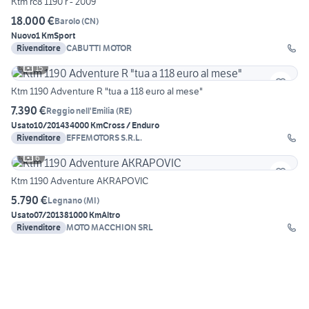
Ktm rc8 1190 r - 2009
18.000 €
Barolo
(
CN
)
Nuovo
1 Km
Sport
Rivenditore
CABUTTI MOTOR
15
Ktm 1190 Adventure R "tua a 118 euro al mese"
7.390 €
Reggio nell'Emilia
(
RE
)
Usato
10/2014
34000 Km
Cross / Enduro
Rivenditore
EFFEMOTORS S.R.L.
6
Ktm 1190 Adventure AKRAPOVIC
5.790 €
Legnano
(
MI
)
Usato
07/2013
81000 Km
Altro
Rivenditore
MOTO MACCHION SRL