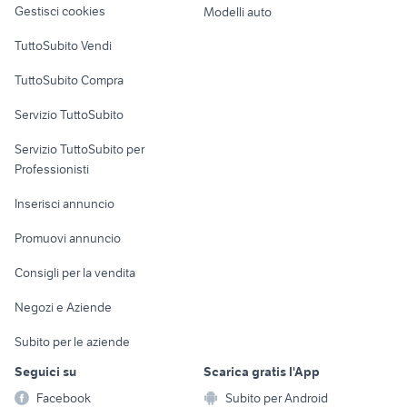
Gestisci cookies
Modelli auto
Case vacanza
TuttoSubito Vendi
Uffici e Locali
TuttoSubito Compra
commerciali
Servizio TuttoSubito
elettronica
per la casa e la
sports e hobby
Servizio TuttoSubito per
persona
Informatica
Animali
Professionisti
Arredamento e
Console e
Accessori per
Casalinghi
Inserisci annuncio
Videogiochi
animali
Elettrodomestici
Promuovi annuncio
Audio/Video
Musica e Film
Giardino e Fai da te
Consigli per la vendita
Fotografia
Libri e Riviste
Abbigliamento e
Negozi e Aziende
Telefonia
Strumenti Musicali
Accessori
Subito per le aziende
Sports
Tutto per i bambini
Seguici su
Scarica gratis l'App
Biciclette
Facebook
Subito per Android