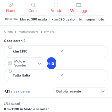
Home
Cerca
Vendi
Messaggi
ktm rc 390 usata
ktm 690 usato
ktm supermoto
k
Ricerche
Subito
Moto e scooter
ktm 1190
Cosa cerchi?
Moto e
Filtri
Scooter
Salva ricerca
Dal più recente
173 risultati
Ktm 1190 in Moto e scooter