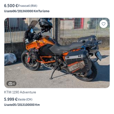
6.500 €
Frascati
(
RM
)
Usato
06/2013
60000 Km
Turismo
4
KTM 1190 Adventure
5.999 €
Vasto
(
CH
)
Usato
05/2013
100000 Km