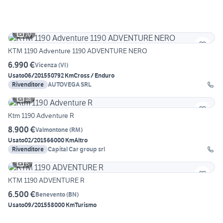
10
KTM 1190 Adventure 1190 ADVENTURE NERO
6.990 €
Vicenza
(
VI
)
Usato
06/2015
50792 Km
Cross / Enduro
Rivenditore
AUTOVEGA SRL
18
Ktm 1190 Adventure R
8.900 €
Valmontone
(
RM
)
Usato
02/2015
66000 Km
Altro
Rivenditore
Capital Car group srl
6
KTM 1190 ADVENTURE R
6.500 €
Benevento
(
BN
)
Usato
09/2015
58000 Km
Turismo