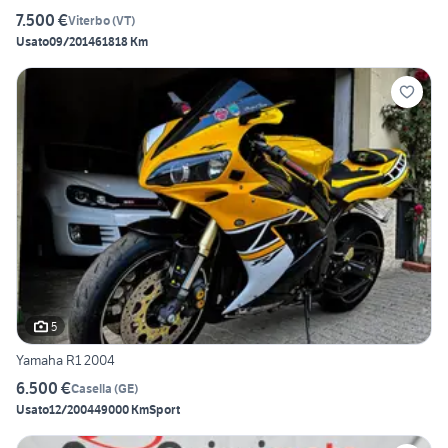
7.500 €
Viterbo
(
VT
)
Usato
09/2014
61818 Km
5
Yamaha R1 2004
6.500 €
Casella
(
GE
)
Usato
12/2004
49000 Km
Sport