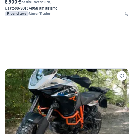
6.900 €
Badia Pavese
(
PV
)
Usato
08/2013
74958 Km
Turismo
Rivenditore
Motor Trader