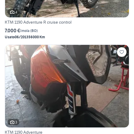
4
KTM 1190 Adventure R cruise control
7.000 €
Imola
(
BO
)
Usato
06/2013
56000 Km
3
KTM 1190 Adventure