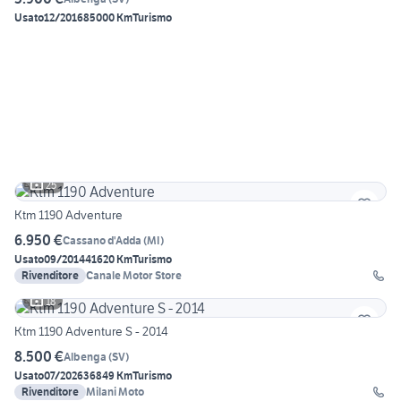
Usato
12/2016
85000 Km
Turismo
25
Ktm 1190 Adventure
6.950 €
Cassano d'Adda
(
MI
)
Usato
09/2014
41620 Km
Turismo
Rivenditore
Canale Motor Store
18
Ktm 1190 Adventure S - 2014
8.500 €
Albenga
(
SV
)
Usato
07/2026
36849 Km
Turismo
Rivenditore
Milani Moto