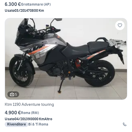
6.300 €
Grottammare
(
AP
)
Usato
03/2014
70800 Km
5
Ktm 1190 Adventure touring
4.900 €
Roma
(
RM
)
Usato
04/2013
90000 Km
Altro
Rivenditore
Bi & Ti Roma