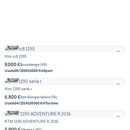
6
Ktm rc8 1190
9.000 €
Bussolengo
(
VR
)
Usato
09/2009
10000 Km
Sport
6
Ktm 1190 serie r
6.800 €
San Giorgio Ionico
(
TA
)
Usato
04/2014
105000 Km
Turismo
6
KTM 1190 ADVENTURE R 2016
5.900 €
Albenga
(
SV
)