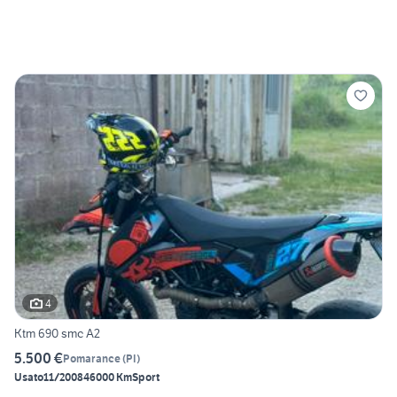
4
Ktm 690 smc A2
5.500 €
Pomarance
(
PI
)
Usato
11/2008
46000 Km
Sport