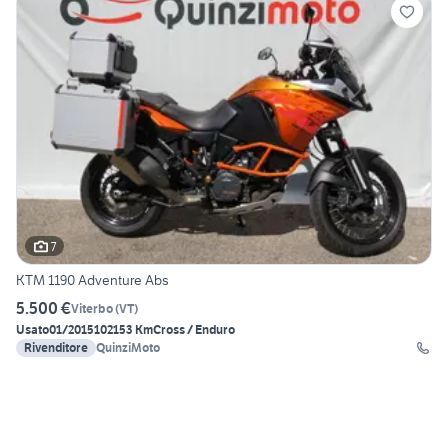
7
KTM 1190 Adventure Abs
5.500 €
Viterbo
(
VT
)
Usato
01/2015
102153 Km
Cross / Enduro
Rivenditore
QuinziMoto