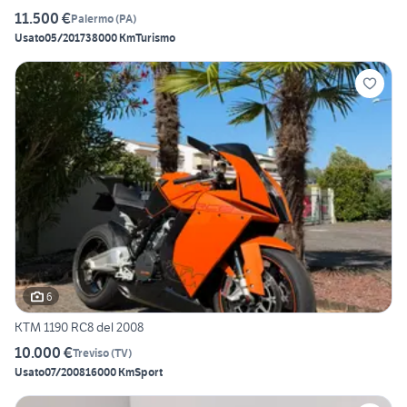
11.500 €
Palermo
(
PA
)
Usato
05/2017
38000 Km
Turismo
6
KTM 1190 RC8 del 2008
10.000 €
Treviso
(
TV
)
Usato
07/2008
16000 Km
Sport