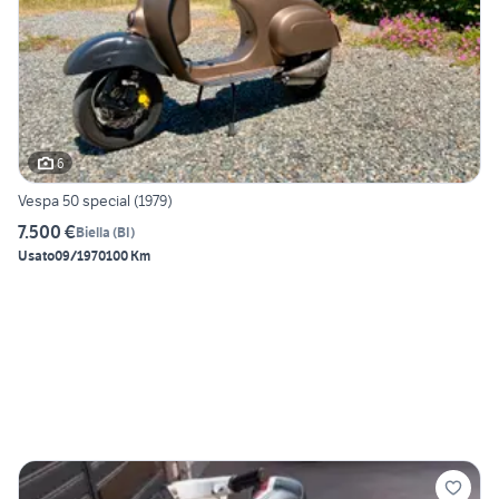
6
Vespa 50 special (1979)
7.500 €
Biella
(
BI
)
Usato
09/1970
100 Km