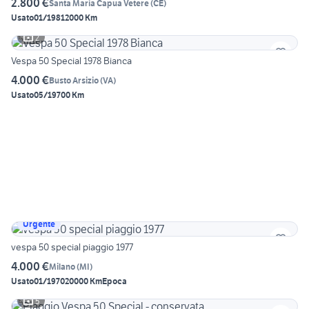
2.800 €
Santa Maria Capua Vetere
(
CE
)
Usato
01/1981
2000 Km
2
Vespa 50 Special 1978 Bianca
4.000 €
Busto Arsizio
(
VA
)
Usato
05/1970
0 Km
Urgente
vespa 50 special piaggio 1977
4.000 €
Milano
(
MI
)
Usato
01/1970
20000 Km
Epoca
5