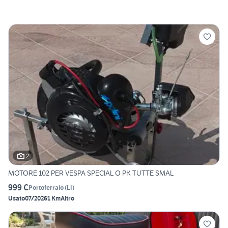
2
MOTORE 102 PER VESPA SPECIAL O PK TUTTE SMAL
999 €
Portoferraio
(
LI
)
Usato
07/2026
1 Km
Altro