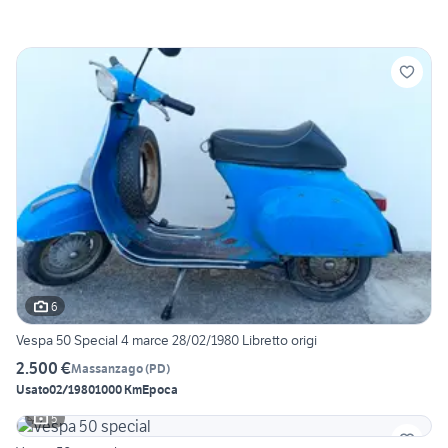
6
Vespa 50 Special 4 marce 28/02/1980 Libretto origi
2.500 €
Massanzago
(
PD
)
Usato
02/1980
1000 Km
Epoca
5