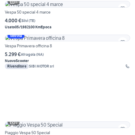
6
Vespa 50 special 4 marce
4.000 €
Silvi
(
TE
)
Usato
05/1982
100 Km
Epoca
Vetrina
Vespa Primavera officina 8
5.299 €
Afragola
(
NA
)
Nuovo
Scooter
Rivenditore
SIBI MOTOR srl
6
Piaggio Vespa 50 Special