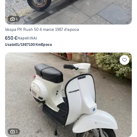
4
Vespa PK Rush 50 4 marce 1987 d'epoca
650 €
Napoli
(
NA
)
Usato
01/1987
100 Km
Epoca
3