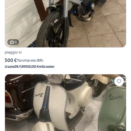
6
piaggio si
500 €
Torchiarolo
(
BR
)
Usato
09/1995
8100 Km
Scooter