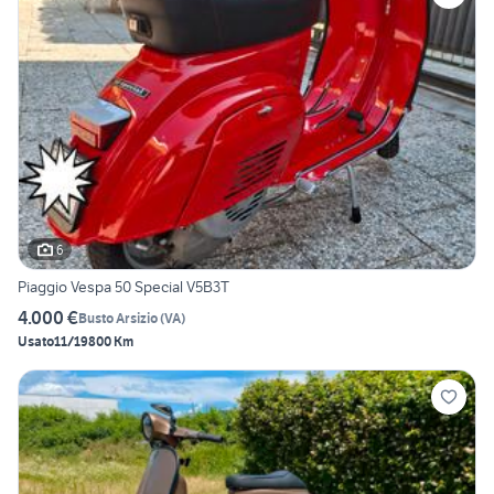
6
Piaggio Vespa 50 Special V5B3T
4.000 €
Busto Arsizio
(
VA
)
Usato
11/1980
0 Km