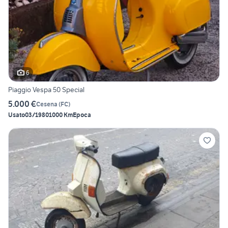
6
Piaggio Vespa 50 Special
5.000 €
Cesena
(
FC
)
Usato
03/1980
1000 Km
Epoca