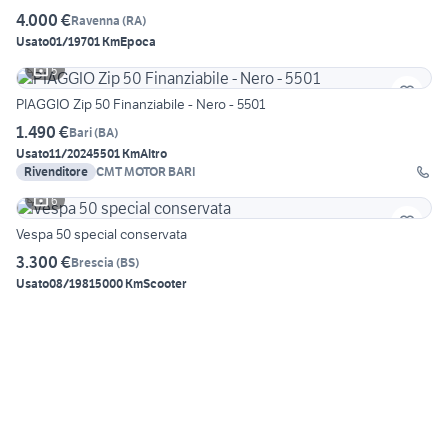
4.000 €
Ravenna
(
RA
)
Usato
01/1970
1 Km
Epoca
5
PIAGGIO Zip 50 Finanziabile - Nero - 5501
1.490 €
Bari
(
BA
)
Usato
11/2024
5501 Km
Altro
Rivenditore
CMT MOTOR BARI
6
Vespa 50 special conservata
3.300 €
Brescia
(
BS
)
Usato
08/1981
5000 Km
Scooter