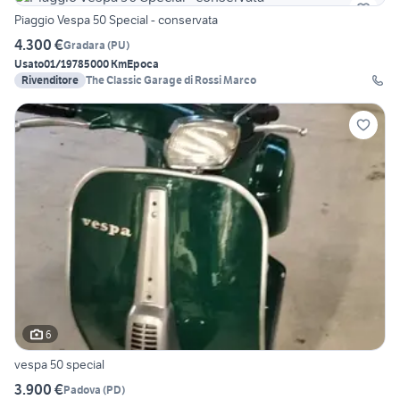
Piaggio Vespa 50 Special - conservata
4.300 €
Gradara
(
PU
)
Usato
01/1978
5000 Km
Epoca
Rivenditore
The Classic Garage di Rossi Marco
6
vespa 50 special
3.900 €
Padova
(
PD
)