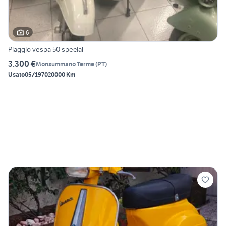
6
Piaggio vespa 50 special
3.300 €
Monsummano Terme
(
PT
)
Usato
05/1970
20000 Km