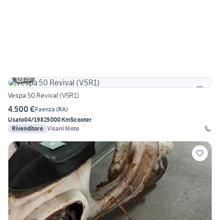
25
Vespa 50 Revival (V5R1)
4.500 €
Faenza
(
RA
)
Usato
04/1982
5000 Km
Scooter
Rivenditore
Visani Moto