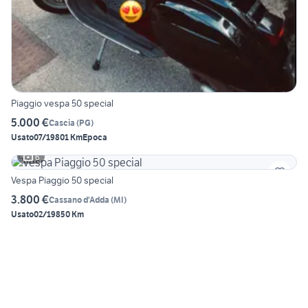
Piaggio vespa 50 special
5.000 €
Cascia
(
PG
)
Usato
07/1980
1 Km
Epoca
6
Vespa Piaggio 50 special
3.800 €
Cassano d'Adda
(
MI
)
Usato
02/1985
0 Km