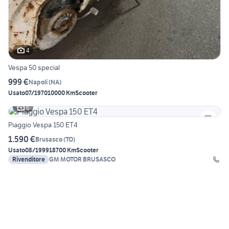
4
Vespa 50 special
999 €
Napoli
(
NA
)
Usato
07/1970
10000 Km
Scooter
6
Piaggio Vespa 150 ET4
1.590 €
Brusasco
(
TO
)
Usato
08/1999
18700 Km
Scooter
Rivenditore
GM MOTOR BRUSASCO