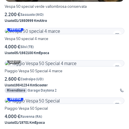
Vespa 50 special verde vallombrosa conservata
2.200 €
Sassuolo
(
MO
)
Usato
01/1980
999 Km
Altro
Vetrina
Vespa 50 special 4 marce
4.000 €
Silvi
(
TE
)
Usato
05/1982
100 Km
Epoca
20
Piaggio Vespa 50 Special 4 marce
2.600 €
Codroipo
(
UD
)
Usato
1984
1234 Km
Scooter
Rivenditore
Garage Daytona 2
Vetrina
Piaggio Vespa 50 Special
4.000 €
Ravenna
(
RA
)
Usato
01/1970
1 Km
Epoca