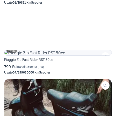
Usato
01/1981
1 Km
Scooter
6
Piaggio Zip Fast Rider RST 50cc
799 €
Citta' di Castello
(
PG
)
Usato
04/1996
30000 Km
Scooter