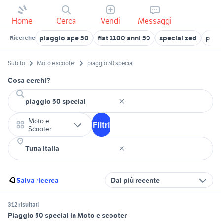
Home
Cerca
Vendi
Messaggi
piaggio ape 50
fiat 1100 anni 50
specialized
piag
Ricerche
Subito
Moto e scooter
piaggio 50 special
Cosa cerchi?
Moto e
Filtri
Scooter
Salva ricerca
Dal più recente
312 risultati
Piaggio 50 special in Moto e scooter