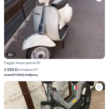
2
Piaggio Vespa special 50
3.500 €
Aci Catena
(
CT
)
Usato
07/1980
1 Km
Epoca