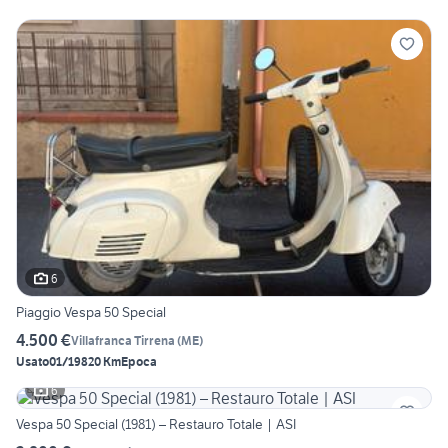
6
Piaggio Vespa 50 Special
4.500 €
Villafranca Tirrena
(
ME
)
Usato
01/1982
0 Km
Epoca
6
Vespa 50 Special (1981) – Restauro Totale | ASI