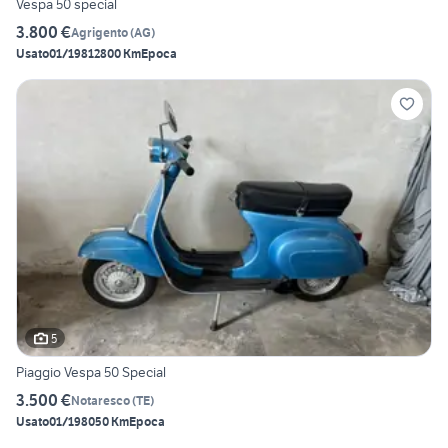
Vespa 50 special
3.800 €
Agrigento
(
AG
)
Usato
01/1981
2800 Km
Epoca
5
Piaggio Vespa 50 Special
3.500 €
Notaresco
(
TE
)
Usato
01/1980
50 Km
Epoca