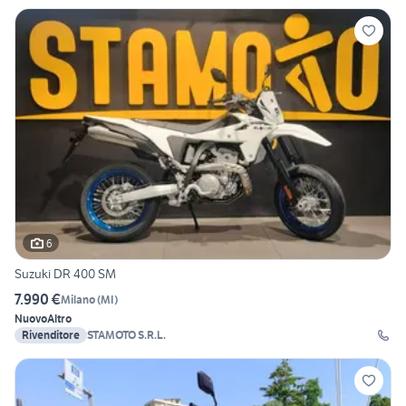
6
Suzuki DR 400 SM
7.990 €
Milano
(
MI
)
Nuovo
Altro
Rivenditore
STAMOTO S.R.L.