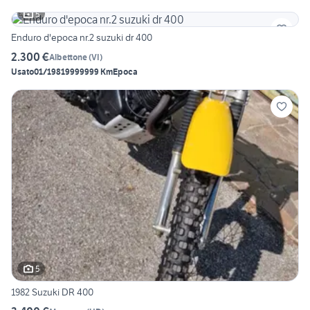
5
Enduro d'epoca nr.2 suzuki dr 400
2.300 €
Albettone
(
VI
)
Usato
01/1981
9999999 Km
Epoca
5
1982 Suzuki DR 400