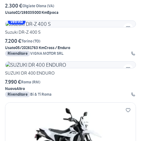
2.300 €
Olgiate Olona
(
VA
)
Usato
02/1980
35000 Km
Epoca
Vetrina
Suzuki DR-Z 400 S
7.200 €
Torino
(
TO
)
Usato
05/2026
1763 Km
Cross / Enduro
Rivenditore
VIGNA MOTOR SRL
SUZUKI DR 400 ENDURO
7.990 €
Roma
(
RM
)
Nuovo
Altro
Rivenditore
Bi & Ti Roma