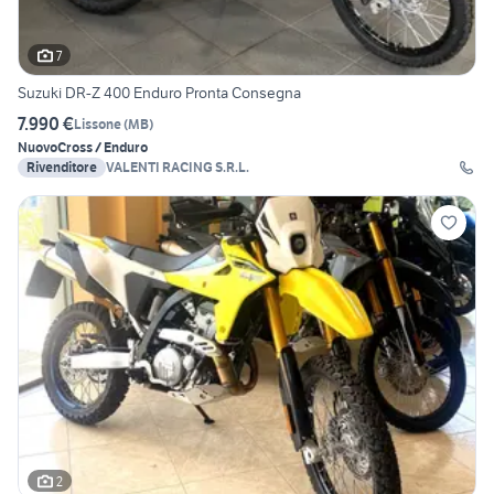
7
Suzuki DR-Z 400 Enduro Pronta Consegna
7.990 €
Lissone
(
MB
)
Nuovo
Cross / Enduro
Rivenditore
VALENTI RACING S.R.L.
2