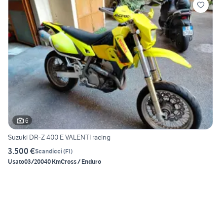
6
Suzuki DR-Z 400 E VALENTI racing
3.500 €
Scandicci
(
FI
)
Usato
03/2004
0 Km
Cross / Enduro