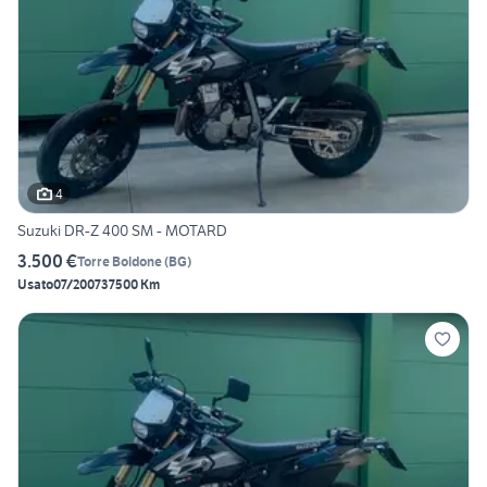
4
Suzuki DR-Z 400 SM - MOTARD
3.500 €
Torre Boldone
(
BG
)
Usato
07/2007
37500 Km