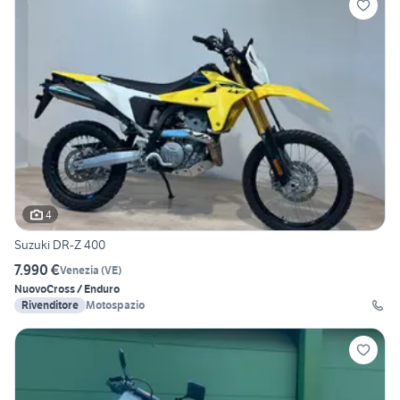
4
Suzuki DR-Z 400
7.990 €
Venezia
(
VE
)
Nuovo
Cross / Enduro
Rivenditore
Motospazio