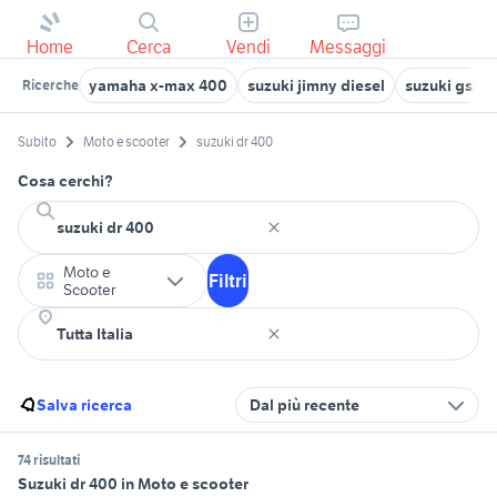
Home
Cerca
Vendi
Messaggi
yamaha x-max 400
suzuki jimny diesel
suzuki gsx s
Ricerche
Subito
Moto e scooter
suzuki dr 400
Cosa cerchi?
Moto e
Filtri
Scooter
Salva ricerca
Dal più recente
74 risultati
Suzuki dr 400 in Moto e scooter