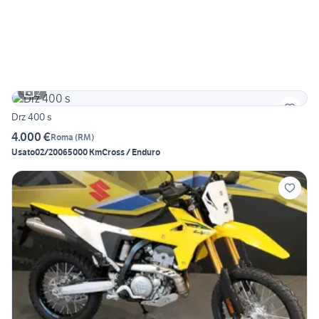
2
Drz 400 s
4.000 €
Roma
(
RM
)
Usato
02/2006
5000 Km
Cross / Enduro