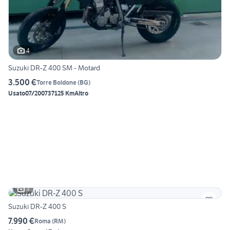
4
Suzuki DR-Z 400 SM - Motard
3.500 €
Torre Boldone
(
BG
)
Usato
07/2007
37125 Km
Altro
3
Suzuki DR-Z 400 S
7.990 €
Roma
(
RM
)