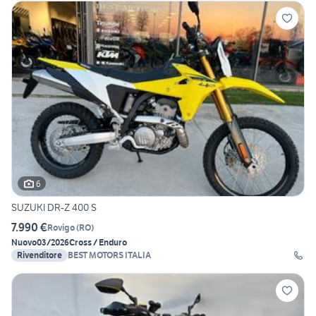
6
SUZUKI DR-Z 400 S
7.990 €
Rovigo
(
RO
)
Nuovo
03/2026
Cross / Enduro
Rivenditore
BEST MOTORS ITALIA