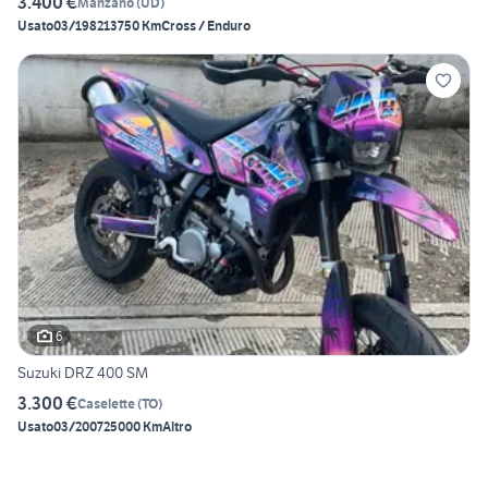
3.400 €
Manzano
(
UD
)
Usato
03/1982
13750 Km
Cross / Enduro
6
Suzuki DRZ 400 SM
3.300 €
Caselette
(
TO
)
Usato
03/2007
25000 Km
Altro