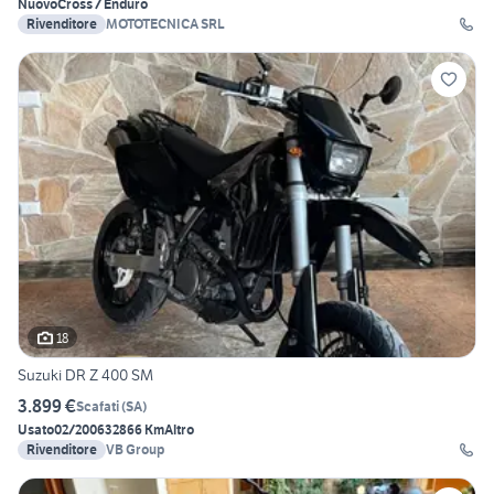
Nuovo
Cross / Enduro
Rivenditore
MOTOTECNICA SRL
18
Suzuki DR Z 400 SM
3.899 €
Scafati
(
SA
)
Usato
02/2006
32866 Km
Altro
Rivenditore
VB Group