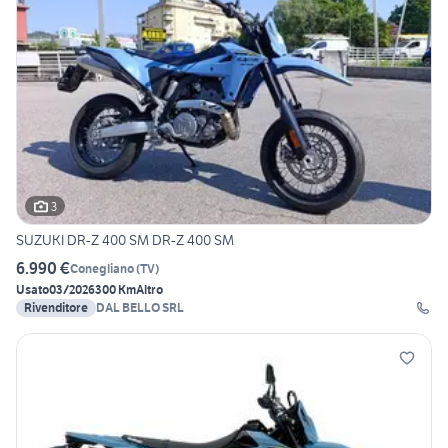
3
SUZUKI DR-Z 400 SM DR-Z 400 SM
6.990 €
Conegliano
(
TV
)
Usato
03/2026
300 Km
Altro
Rivenditore
DAL BELLO SRL