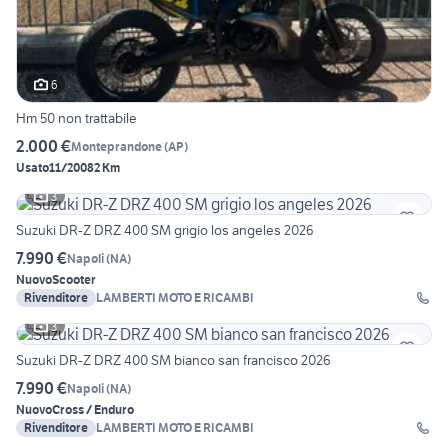
6
Hm 50 non trattabile
2.000 €
Monteprandone
(
AP
)
Usato
11/2008
2 Km
3
Suzuki DR-Z DRZ 400 SM grigio los angeles 2026
7.990 €
Napoli
(
NA
)
Nuovo
Scooter
Rivenditore
LAMBERTI MOTO E RICAMBI
3
Suzuki DR-Z DRZ 400 SM bianco san francisco 2026
7.990 €
Napoli
(
NA
)
Nuovo
Cross / Enduro
Rivenditore
LAMBERTI MOTO E RICAMBI