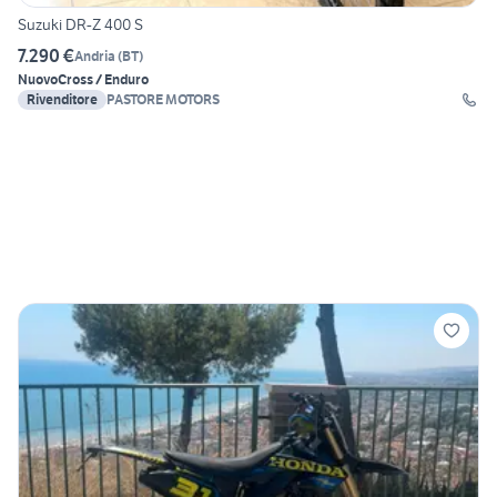
Suzuki DR-Z 400 S
7.290 €
Andria
(
BT
)
Nuovo
Cross / Enduro
Rivenditore
PASTORE MOTORS