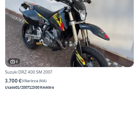
6
Suzuki DRZ 400 SM 2007
3.700 €
Villaricca
(
NA
)
Usato
01/2007
12300 Km
Altro