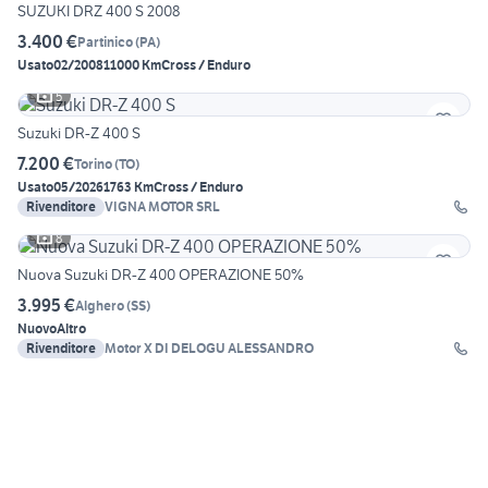
SUZUKI DRZ 400 S 2008
3.400 €
Partinico
(
PA
)
Usato
02/2008
11000 Km
Cross / Enduro
5
Suzuki DR-Z 400 S
7.200 €
Torino
(
TO
)
Usato
05/2026
1763 Km
Cross / Enduro
Rivenditore
VIGNA MOTOR SRL
8
Nuova Suzuki DR-Z 400 OPERAZIONE 50%
3.995 €
Alghero
(
SS
)
Nuovo
Altro
Rivenditore
Motor X DI DELOGU ALESSANDRO