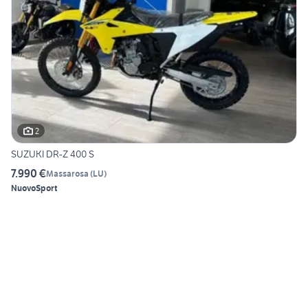
2
SUZUKI DR-Z 400 S
7.990 €
Massarosa
(
LU
)
Nuovo
Sport