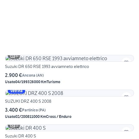
6
Suzuki DR 650 RSE 1993 avviamneto elettrico
2.900 €
Ancona
(
AN
)
Usato
04/1993
26000 Km
Turismo
Vetrina
SUZUKI DRZ 400 S 2008
3.400 €
Partinico
(
PA
)
Usato
02/2008
11000 Km
Cross / Enduro
3
Suzuki DR 400 S