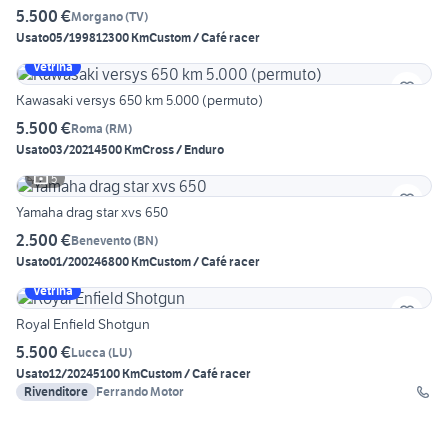
5.500 €
Morgano
(
TV
)
Usato
05/1998
12300 Km
Custom / Café racer
Vetrina
Kawasaki versys 650 km 5.000 (permuto)
5.500 €
Roma
(
RM
)
Usato
03/2021
4500 Km
Cross / Enduro
5
Yamaha drag star xvs 650
2.500 €
Benevento
(
BN
)
Usato
01/2002
46800 Km
Custom / Café racer
Vetrina
Royal Enfield Shotgun
5.500 €
Lucca
(
LU
)
Usato
12/2024
5100 Km
Custom / Café racer
Rivenditore
Ferrando Motor