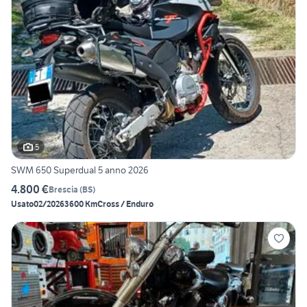
5
SWM 650 Superdual 5 anno 2026
4.800 €
Brescia
(
BS
)
Usato
02/2026
3600 Km
Cross / Enduro