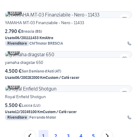
10
YAMAHA MT-03 Finanziabile - Nero - 11433
2.790 €
Brescia
(
BS
)
Usato
06/2011
11433 Km
Altro
Rivenditore
CMTmotor BRESCIA
6
yamaha dragstar 650
4.500 €
San Damiano d'Asti
(
AT
)
Usato
06/2002
82000 Km
Custom / Café racer
5
Royal Enfield Shotgun
5.500 €
Lucca
(
LU
)
Usato
12/2024
5100 Km
Custom / Café racer
Rivenditore
Ferrando Motor
1
2
3
4
5