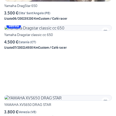
Yamaha DragStar 650
3.500 €
Citta' Sant'Angelo
(
PE
)
Usato
06/2002
35200 Km
Custom / Café racer
Vetrina
Yamaha Dragstar classic cc 650
4.500 €
Catania
(
CT
)
Usato
07/2002
14500 Km
Custom / Café racer
YAMAHA XVS650 DRAG STAR
3.800 €
Venezia
(
VE
)