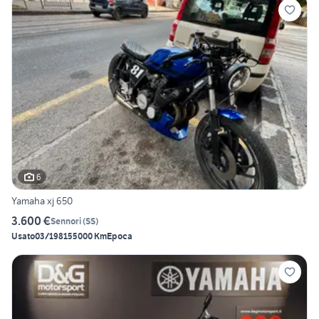
6
Yamaha xj 650
3.600 €
Sennori
(
SS
)
Usato
03/1981
55000 Km
Epoca