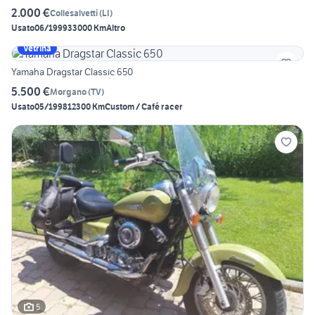
2.000 €
Collesalvetti
(
LI
)
Usato
06/1999
33000 Km
Altro
Vetrina
Yamaha Dragstar Classic 650
5.500 €
Morgano
(
TV
)
Usato
05/1998
12300 Km
Custom / Café racer
5