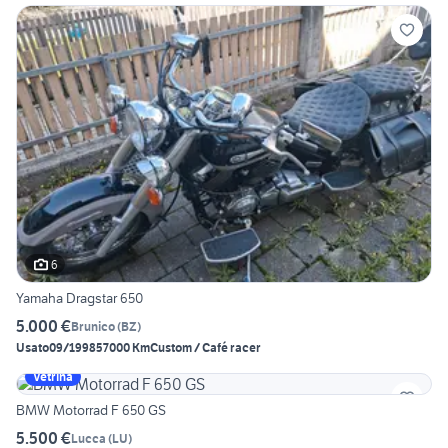
6
Yamaha Dragstar 650
5.000 €
Brunico
(
BZ
)
Usato
09/1998
57000 Km
Custom / Café racer
Vetrina
BMW Motorrad F 650 GS
5.500 €
Lucca
(
LU
)