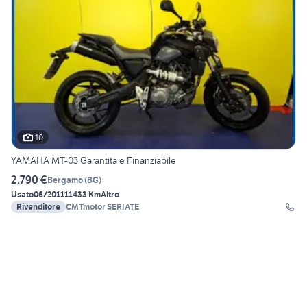
10
YAMAHA MT-03 Garantita e Finanziabile
2.790 €
Bergamo
(
BG
)
Usato
06/2011
11433 Km
Altro
Rivenditore
CMTmotor SERIATE