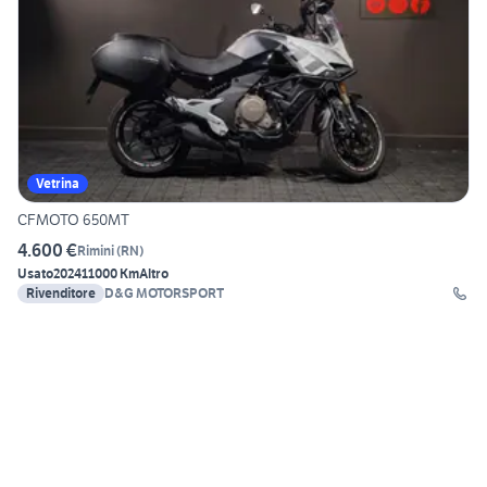
Vetrina
CFMOTO 650MT
4.600 €
Rimini
(
RN
)
Usato
2024
11000 Km
Altro
Rivenditore
D&G MOTORSPORT