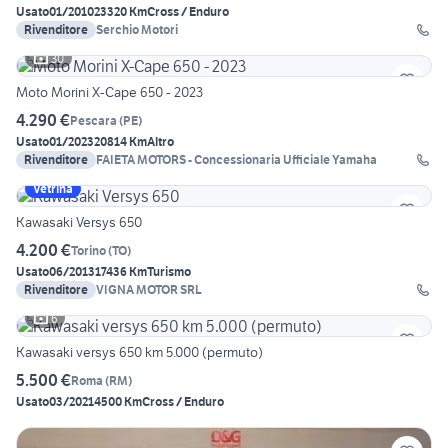
Usato
01/2010
23320 Km
Cross / Enduro
Rivenditore
Serchio Motori
30
Moto Morini X-Cape 650 - 2023
4.290 €
Pescara
(
PE
)
Usato
01/2023
20814 Km
Altro
Rivenditore
FAIETA MOTORS - Concessionaria Ufficiale Yamaha
Vetrina
Kawasaki Versys 650
4.200 €
Torino
(
TO
)
Usato
06/2013
17436 Km
Turismo
Rivenditore
VIGNA MOTOR SRL
6
Kawasaki versys 650 km 5.000 (permuto)
5.500 €
Roma
(
RM
)
Usato
03/2021
4500 Km
Cross / Enduro