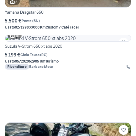
6
Yamaha Dragstar 650
5.500 €
Ponte
(
BN
)
Usato
02/1998
33000 Km
Custom / Café racer
10
Suzuki V-Strom 650 xt abs 2020
5.199 €
Gioia Tauro
(
RC
)
Usato
05/2020
62905 Km
Turismo
Rivenditore
Barbaro Moto