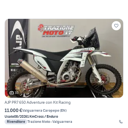
30
AJP PR7 650 Adventure con Kit Racing
11.000 €
Valguarnera Caropepe
(
EN
)
Usato
08/2026
1 Km
Cross / Enduro
Rivenditore
Trazione Moto - Valguarnera