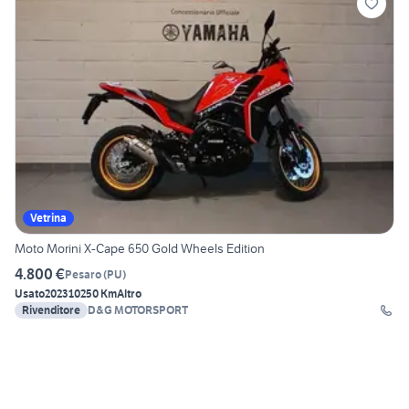
Vetrina
Moto Morini X-Cape 650 Gold Wheels Edition
4.800 €
Pesaro
(
PU
)
Usato
2023
10250 Km
Altro
Rivenditore
D&G MOTORSPORT