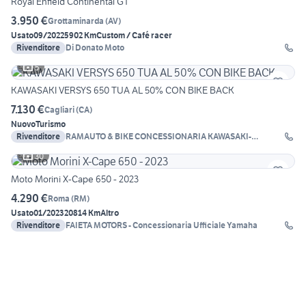
Royal Enfield Continental GT
3.950 €
Grottaminarda
(
AV
)
Usato
09/2022
5902 Km
Custom / Café racer
Rivenditore
Di Donato Moto
5
KAWASAKI VERSYS 650 TUA AL 50% CON BIKE BACK
7.130 €
Cagliari
(
CA
)
Nuovo
Turismo
Rivenditore
RAMAUTO & BIKE CONCESSIONARIA KAWASAKI-
BENELLI
30
Moto Morini X-Cape 650 - 2023
4.290 €
Roma
(
RM
)
Usato
01/2023
20814 Km
Altro
Rivenditore
FAIETA MOTORS - Concessionaria Ufficiale Yamaha