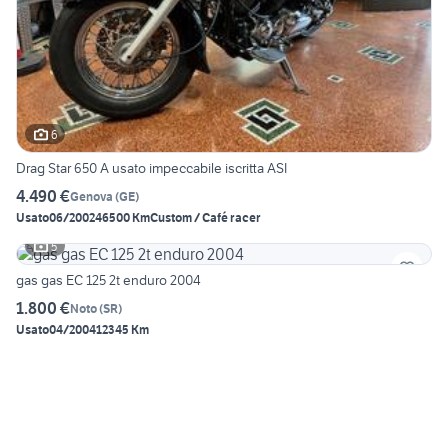
6
Drag Star 650 A usato impeccabile iscritta ASI
4.490 €
Genova
(
GE
)
Usato
06/2002
46500 Km
Custom / Café racer
5
gas gas EC 125 2t enduro 2004
1.800 €
Noto
(
SR
)
Usato
04/2004
12345 Km