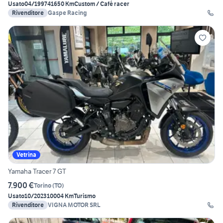
Usato
04/1997
41650 Km
Custom / Café racer
Rivenditore
Gaspe Racing
Vetrina
Yamaha Tracer 7 GT
7.900 €
Torino
(
TO
)
Usato
10/2023
10004 Km
Turismo
Rivenditore
VIGNA MOTOR SRL