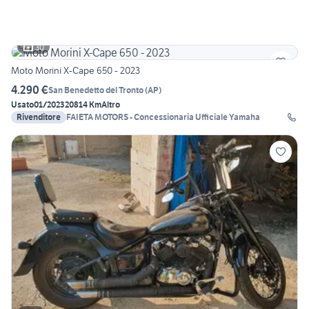
30
Moto Morini X-Cape 650 - 2023
4.290 €
San Benedetto del Tronto
(
AP
)
Usato
01/2023
20814 Km
Altro
Rivenditore
FAIETA MOTORS - Concessionaria Ufficiale Yamaha