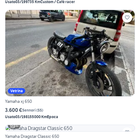
Usato
03/1997
35 Km
Custom / Café racer
Vetrina
Yamaha xj 650
3.600 €
Sennori
(
SS
)
Usato
03/1981
55000 Km
Epoca
6
Yamaha Dragstar Classic 650