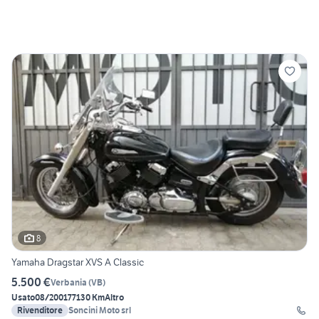
8
Yamaha Dragstar XVS A Classic
5.500 €
Verbania
(
VB
)
Usato
08/2001
77130 Km
Altro
Rivenditore
Soncini Moto srl