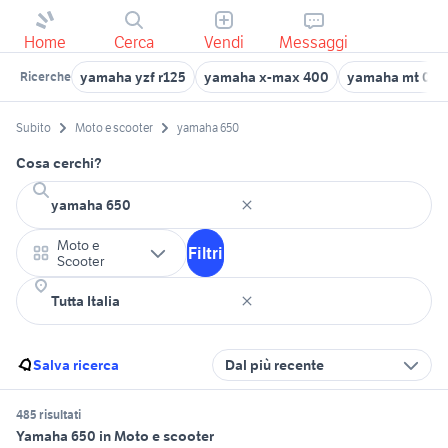
Home
Cerca
Vendi
Messaggi
yamaha yzf r125
yamaha x-max 400
yamaha mt 03
Ricerche
Subito
Moto e scooter
yamaha 650
Cosa cerchi?
Moto e
Filtri
Scooter
Salva ricerca
Dal più recente
485 risultati
Yamaha 650 in Moto e scooter