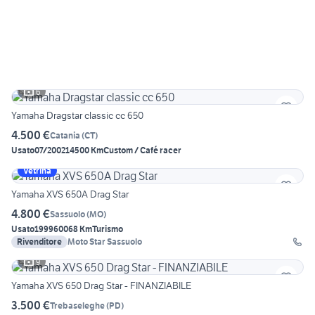
6
Yamaha Dragstar classic cc 650
4.500 €
Catania
(
CT
)
Usato
07/2002
14500 Km
Custom / Café racer
Vetrina
Yamaha XVS 650A Drag Star
4.800 €
Sassuolo
(
MO
)
Usato
1999
60068 Km
Turismo
Rivenditore
Moto Star Sassuolo
9
Yamaha XVS 650 Drag Star - FINANZIABILE
3.500 €
Trebaseleghe
(
PD
)