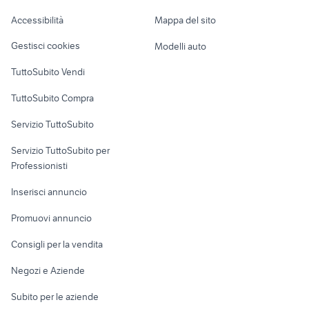
suzuki 1050 moto
moto jawa 350
Caravan e Camper
Accessibilità
Mappa del sito
Loft, mansarde e
Veicoli commerciali
altro
Gestisci cookies
Modelli auto
Case vacanza
TuttoSubito Vendi
Uffici e Locali
TuttoSubito Compra
commerciali
Servizio TuttoSubito
elettronica
per la casa e la
sports e hobby
Servizio TuttoSubito per
persona
Informatica
Animali
Professionisti
Arredamento e
Console e
Accessori per
Casalinghi
Inserisci annuncio
Videogiochi
animali
Elettrodomestici
Promuovi annuncio
Audio/Video
Musica e Film
Giardino e Fai da te
Consigli per la vendita
Fotografia
Libri e Riviste
Abbigliamento e
Negozi e Aziende
Telefonia
Strumenti Musicali
Accessori
Subito per le aziende
Sports
Tutto per i bambini