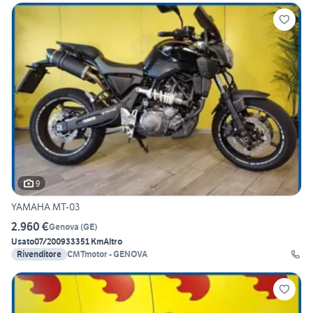
9
YAMAHA MT-03
2.960 €
Genova
(
GE
)
Usato
07/2009
33351 Km
Altro
Rivenditore
CMTmotor - GENOVA