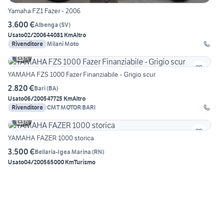
Yamaha FZ1 Fazer - 2006
3.600 €
Albenga
(
SV
)
Usato
02/2006
44081 Km
Altro
Rivenditore
Milani Moto
5
YAMAHA FZS 1000 Fazer Finanziabile - Grigio scur
2.820 €
Bari
(
BA
)
Usato
06/2005
47725 Km
Altro
Rivenditore
CMT MOTOR BARI
6
YAMAHA FAZER 1000 storica
3.500 €
Bellaria-Igea Marina
(
RN
)
Usato
04/2005
65000 Km
Turismo