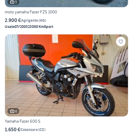
5
moto yamaha Fazer FZS 1000
2.900 €
Agrigento
(
AG
)
Usato
07/2003
23000 Km
Sport
6
Yamaha Fazer 600 S
1.650 €
Catanzaro
(
CZ
)