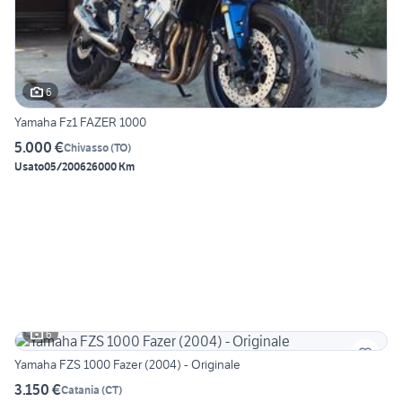
6
Yamaha Fz1 FAZER 1000
5.000 €
Chivasso
(
TO
)
Usato
05/2006
26000 Km
6
Yamaha FZS 1000 Fazer (2004) - Originale
3.150 €
Catania
(
CT
)