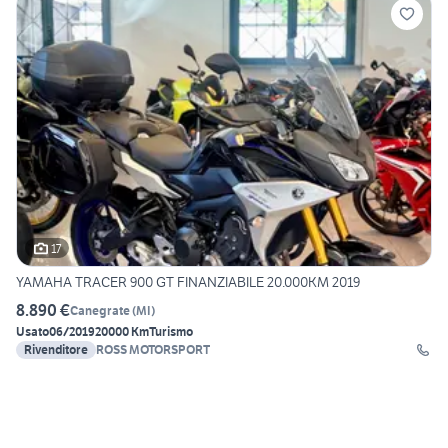
17
YAMAHA TRACER 900 GT FINANZIABILE 20.000KM 2019
8.890 €
Canegrate
(
MI
)
Usato
06/2019
20000 Km
Turismo
Rivenditore
ROSS MOTORSPORT