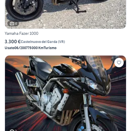
4
Yamaha Fazer 1000
3.300 €
Castelnuovo del Garda
(
VR
)
Usato
06/2007
75000 Km
Turismo