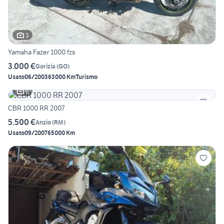
3
Yamaha Fazer 1000 fzs
3.000 €
Gorizia
(
GO
)
Usato
06/2003
63000 Km
Turismo
6
CBR 1000 RR 2007
5.500 €
Anzio
(
RM
)
Usato
09/2007
65000 Km