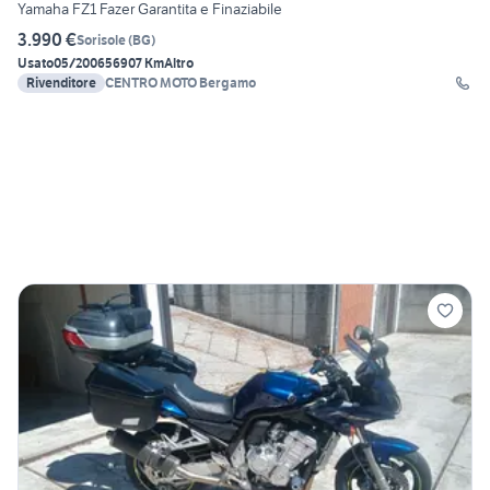
Yamaha FZ1 Fazer Garantita e Finaziabile
3.990 €
Sorisole
(
BG
)
Usato
05/2006
56907 Km
Altro
Rivenditore
CENTRO MOTO Bergamo