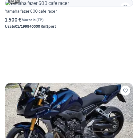
6
Yamaha fazer 600 cafe racer
1.500 €
Marsala
(
TP
)
Usato
01/1998
40000 Km
Sport