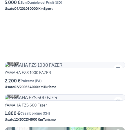
5.000 €
San Daniele del Friuli
(
UD
)
Usato
04/2010
60000 Km
Sport
6
YAMAHA FZS 1000 FAZER
2.200 €
Palermo
(
PA
)
Usato
02/2005
64000 Km
Turismo
6
YAMAHA FZS 600 Fazer
1.800 €
Casalbordino
(
CH
)
Usato
12/2002
34500 Km
Turismo