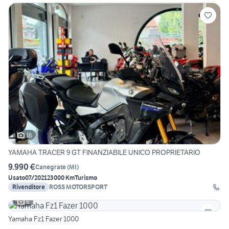
16
YAMAHA TRACER 9 GT FINANZIABILE UNICO PROPRIETARIO
9.990 €
Canegrate
(
MI
)
Usato
07/2021
23000 Km
Turismo
Rivenditore
ROSS MOTORSPORT
6
Yamaha Fz1 Fazer 1000