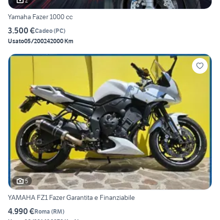
2
Yamaha Fazer 1000 cc
3.500 €
Cadeo
(
PC
)
Usato
05/2002
42000 Km
5
YAMAHA FZ1 Fazer Garantita e Finanziabile
4.990 €
Roma
(
RM
)