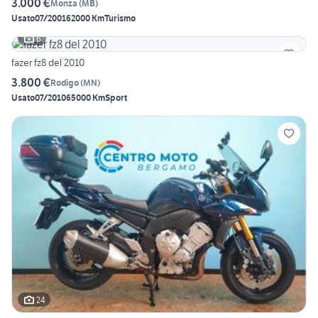
3.000 €
Monza
(
MB
)
Usato
07/2001
62000 Km
Turismo
6
fazer fz8 del 2010
3.800 €
Rodigo
(
MN
)
Usato
07/2010
65000 Km
Sport
24