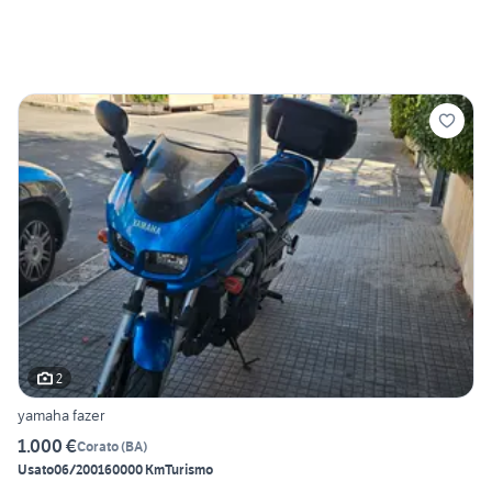
2
yamaha fazer
1.000 €
Corato
(
BA
)
Usato
06/2001
60000 Km
Turismo