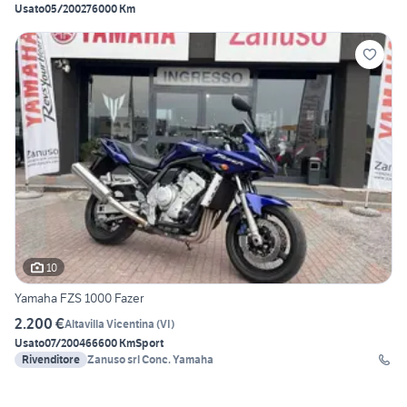
Usato
05/2002
76000 Km
10
Yamaha FZS 1000 Fazer
2.200 €
Altavilla Vicentina
(
VI
)
Usato
07/2004
66600 Km
Sport
Rivenditore
Zanuso srl Conc. Yamaha