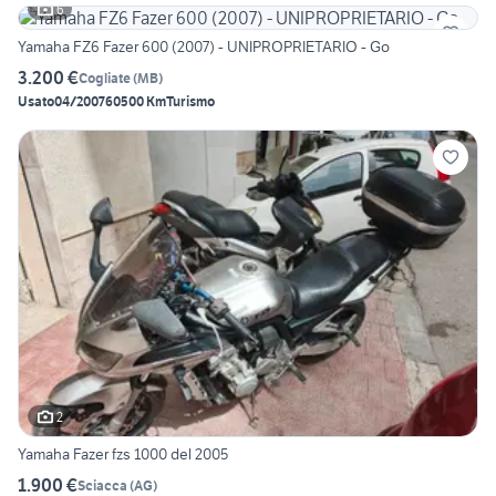
6
Yamaha FZ6 Fazer 600 (2007) - UNIPROPRIETARIO - Go
3.200 €
Cogliate
(
MB
)
Usato
04/2007
60500 Km
Turismo
2
Yamaha Fazer fzs 1000 del 2005
1.900 €
Sciacca
(
AG
)