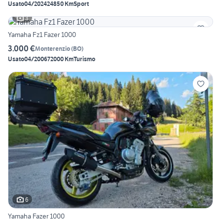
Usato
04/2024
24850 Km
Sport
3
Yamaha Fz1 Fazer 1000
3.000 €
Monterenzio
(
BO
)
Usato
04/2006
72000 Km
Turismo
6
Yamaha Fazer 1000