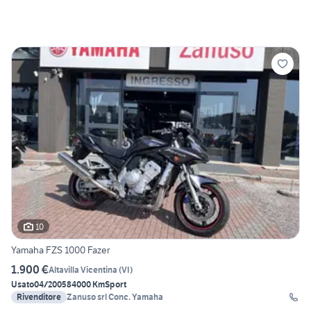
10
Yamaha FZS 1000 Fazer
1.900 €
Altavilla Vicentina
(
VI
)
Usato
04/2005
84000 Km
Sport
Rivenditore
Zanuso srl Conc. Yamaha