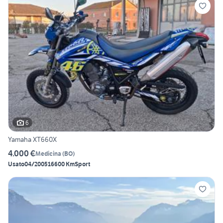
6
Yamaha XT660X
4.000 €
Medicina
(
BO
)
Usato
04/2005
16600 Km
Sport