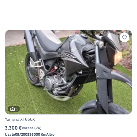
6
Yamaha XT660X
3.300 €
Varese
(
VA
)
Usato
05/2008
36000 Km
Altro