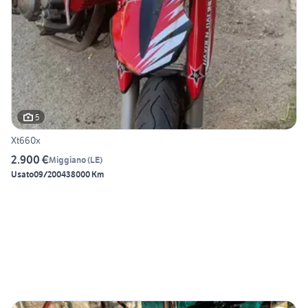
5
Xt660x
2.900 €
Miggiano
(
LE
)
Usato
09/2004
38000 Km