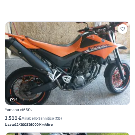
6
Yamaha xt660x
3.500 €
Mirabello Sannitico
(
CB
)
Usato
12/2008
26000 Km
Altro