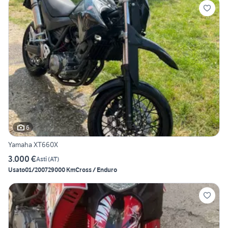
6
Yamaha XT660X
3.000 €
Asti
(
AT
)
Usato
01/2007
29000 Km
Cross / Enduro