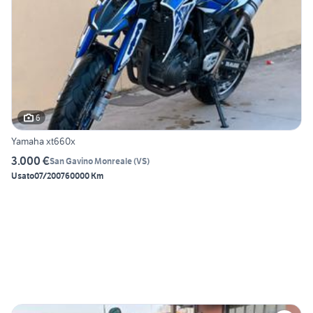
6
Yamaha xt660x
3.000 €
San Gavino Monreale
(
VS
)
Usato
07/2007
60000 Km