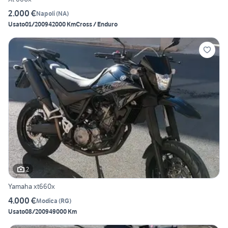
2.000 €
Napoli
(
NA
)
Usato
01/2009
42000 Km
Cross / Enduro
2
Yamaha xt660x
4.000 €
Modica
(
RG
)
Usato
08/2009
49000 Km