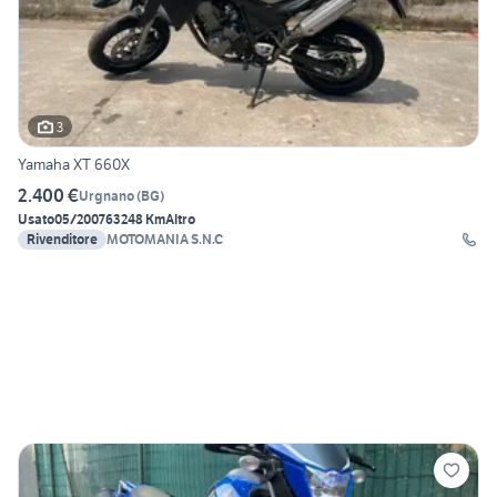
3
Yamaha XT 660X
2.400 €
Urgnano
(
BG
)
Usato
05/2007
63248 Km
Altro
Rivenditore
MOTOMANIA S.N.C