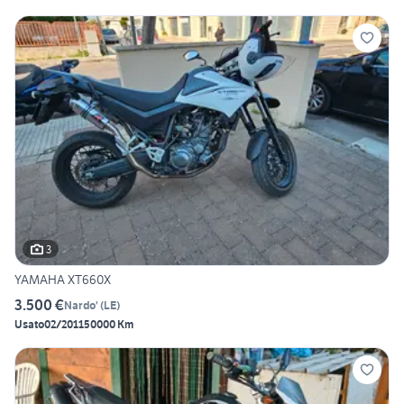
3
YAMAHA XT660X
3.500 €
Nardo'
(
LE
)
Usato
02/2011
50000 Km