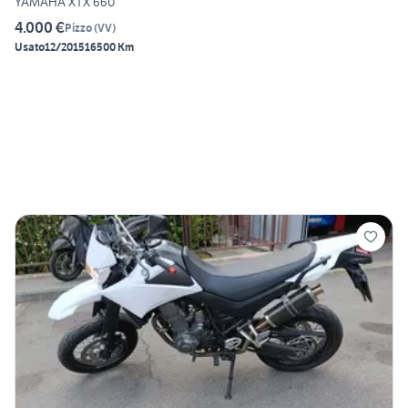
YAMAHA XTX 660
4.000 €
Pizzo
(
VV
)
Usato
12/2015
16500 Km