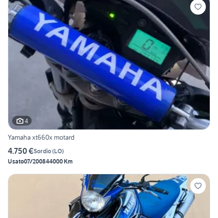
4
Yamaha xt660x motard
4.750 €
Sordio
(
LO
)
Usato
07/2008
44000 Km