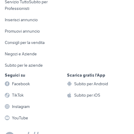
Servizio TuttoSubito per
persona
Informatica
Animali
Professionisti
Arredamento e
Console e
Accessori per
Casalinghi
Inserisci annuncio
Videogiochi
animali
Elettrodomestici
Promuovi annuncio
Audio/Video
Musica e Film
Giardino e Fai da te
Consigli per la vendita
Fotografia
Libri e Riviste
Abbigliamento e
Negozi e Aziende
Telefonia
Strumenti Musicali
Accessori
Subito per le aziende
Sports
Tutto per i bambini
Seguici su
Scarica gratis l'App
Biciclette
Facebook
Subito per Android
Collezionismo
TikTok
Subito per iOS
Instagram
YouTube