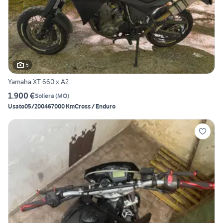
5
Yamaha XT 660 x A2
1.900 €
Soliera
(
MO
)
Usato
05/2004
67000 Km
Cross / Enduro