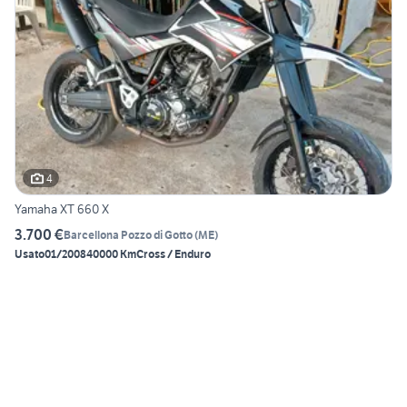
4
Yamaha XT 660 X
3.700 €
Barcellona Pozzo di Gotto
(
ME
)
Usato
01/2008
40000 Km
Cross / Enduro