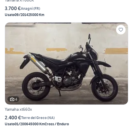
Yamaha XT660X
3.700 €
Anagni
(
FR
)
Usato
09/2014
25000 Km
4
Yamaha xt660x
2.400 €
Torre del Greco
(
NA
)
Usato
01/2006
45000 Km
Cross / Enduro