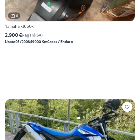
6
Yamaha xt660x
2.900 €
Pagani
(
SA
)
Usato
05/2008
49000 Km
Cross / Enduro