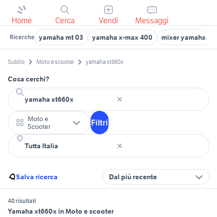
Home
Cerca
Vendi
Messaggi
yamaha mt 03
yamaha x-max 400
mixer yamaha
Ricerche
Subito
Moto e scooter
yamaha xt660x
Cosa cerchi?
Moto e
Filtri
Scooter
Salva ricerca
Dal più recente
40 risultati
Yamaha xt660x in Moto e scooter