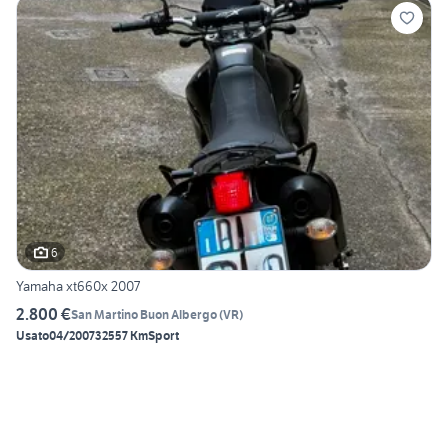
6
Yamaha xt660x 2007
2.800 €
San Martino Buon Albergo
(
VR
)
Usato
04/2007
32557 Km
Sport