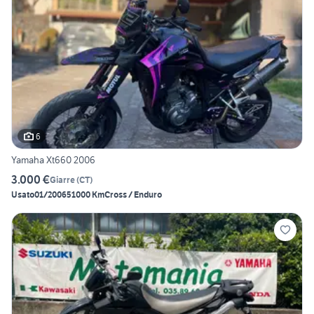
6
Yamaha Xt660 2006
3.000 €
Giarre
(
CT
)
Usato
01/2006
51000 Km
Cross / Enduro