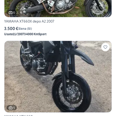
6
YAMAHA XT660X depo A2 2007
3.500 €
Siena
(
SI
)
Usato
11/2007
34000 Km
Sport
5