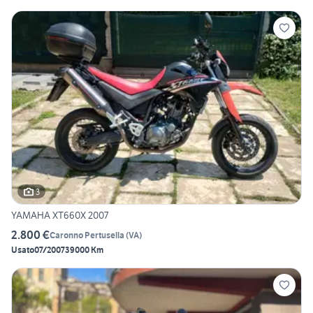
3
YAMAHA XT660X 2007
2.800 €
Caronno Pertusella
(
VA
)
Usato
07/2007
39000 Km