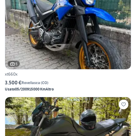
6
xt660x
3.500 €
Rovellasca
(
CO
)
Usato
05/2009
15000 Km
Altro