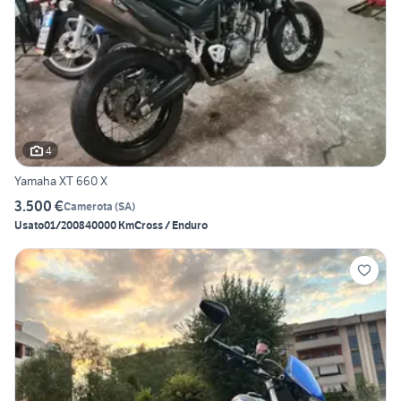
4
Yamaha XT 660 X
3.500 €
Camerota
(
SA
)
Usato
01/2008
40000 Km
Cross / Enduro