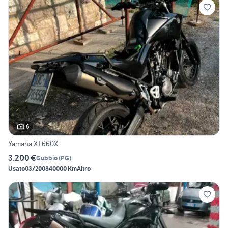
6
Yamaha XT660X
3.200 €
Gubbio
(
PG
)
Usato
03/2008
40000 Km
Altro