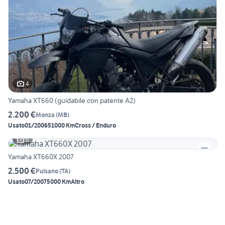
4
Yamaha XT660 (guidabile con patente A2)
2.200 €
Monza
(
MB
)
Usato
01/2006
51000 Km
Cross / Enduro
6
Yamaha XT660X 2007
2.500 €
Pulsano
(
TA
)
Usato
07/2007
5000 Km
Altro