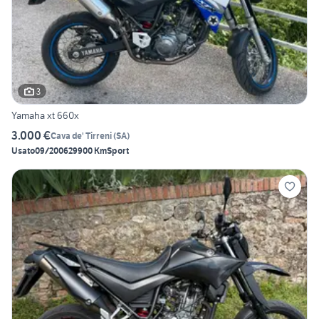
3
Yamaha xt 660x
3.000 €
Cava de' Tirreni
(
SA
)
Usato
09/2006
29900 Km
Sport