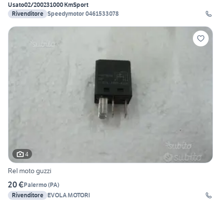
Usato
02/2002
31000 Km
Sport
Rivenditore
Speedymotor 0461533078
4
Rel moto guzzi
20 €
Palermo
(
PA
)
Rivenditore
EVOLA MOTORI