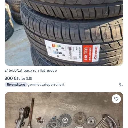
245/50/18 roadx run flat nuove
300 €
Salve
(
LE
)
Rivenditore
gommeusateperrone.it