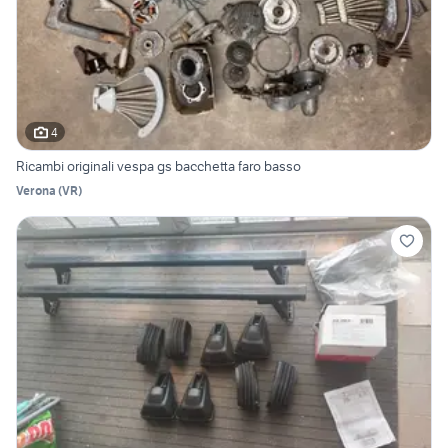
4
Ricambi originali vespa gs bacchetta faro basso
Verona
(
VR
)