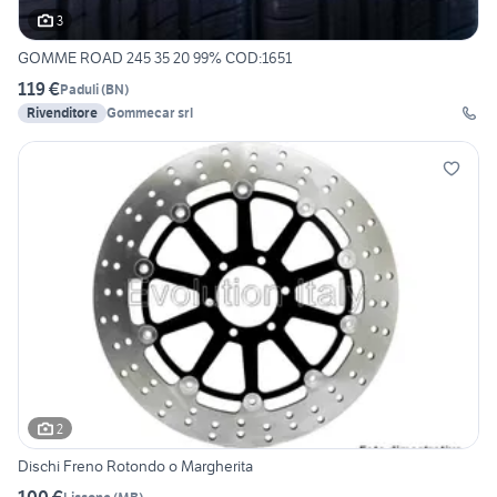
3
GOMME ROAD 245 35 20 99% COD:1651
119 €
Paduli
(
BN
)
Rivenditore
Gommecar srl
2
Dischi Freno Rotondo o Margherita