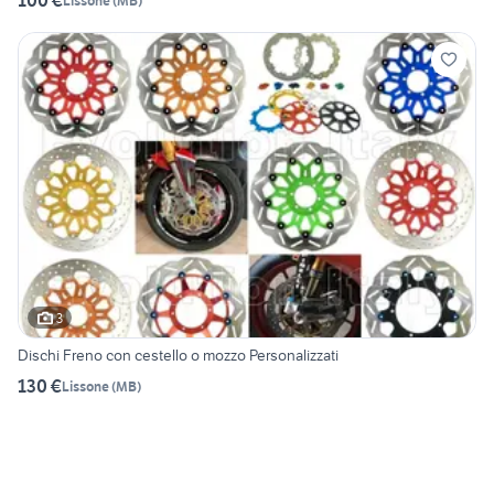
100 €
Lissone
(
MB
)
3
Dischi Freno con cestello o mozzo Personalizzati
130 €
Lissone
(
MB
)