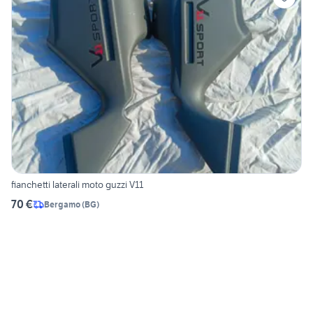
fianchetti laterali moto guzzi V11
70 €
Bergamo
(
BG
)