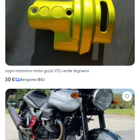
copri motorino moto guzzi V11 verde legnano
30 €
Bergamo
(
BG
)