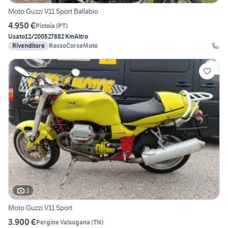
Moto Guzzi V11 Sport Ballabio
4.950 €
Pistoia
(
PT
)
Usato
12/2005
27882 Km
Altro
Rivenditore
RossoCorseMoto
3
Moto Guzzi V11 Sport
3.900 €
Pergine Valsugana
(
TN
)