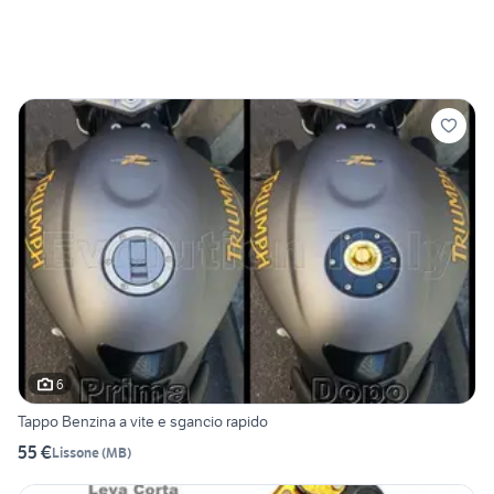
6
Tappo Benzina a vite e sgancio rapido
55 €
Lissone
(
MB
)