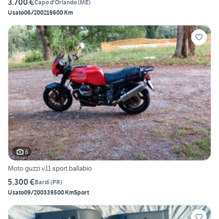
3.700 €
Capo d'Orlando
(
ME
)
Usato
06/2002
19600 Km
6
Moto guzzi v11 sport ballabio
5.300 €
Bardi
(
PR
)
Usato
09/2003
39500 Km
Sport