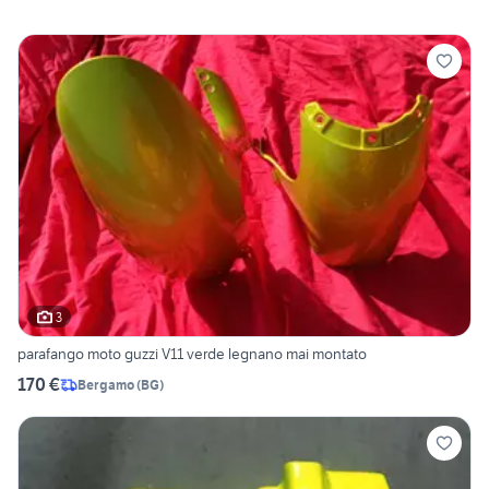
3
parafango moto guzzi V11 verde legnano mai montato
170 €
Bergamo
(
BG
)