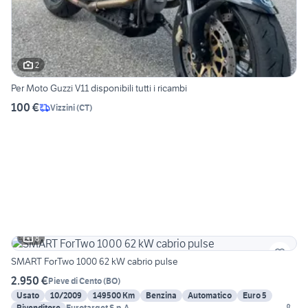
2
Per Moto Guzzi V11 disponibili tutti i ricambi
100 €
Vizzini
(
CT
)
8
SMART ForTwo 1000 62 kW cabrio pulse
2.950 €
Pieve di Cento
(
BO
)
Usato
10/2009
149500 Km
Benzina
Automatico
Euro 5
Rivenditore
Eurotarget S.p.A