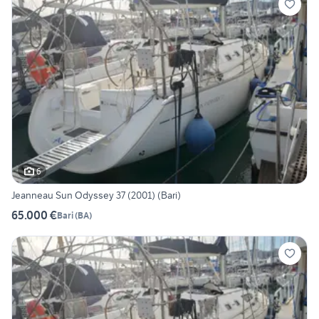
6
Jeanneau Sun Odyssey 37 (2001) (Bari)
65.000 €
Bari
(
BA
)