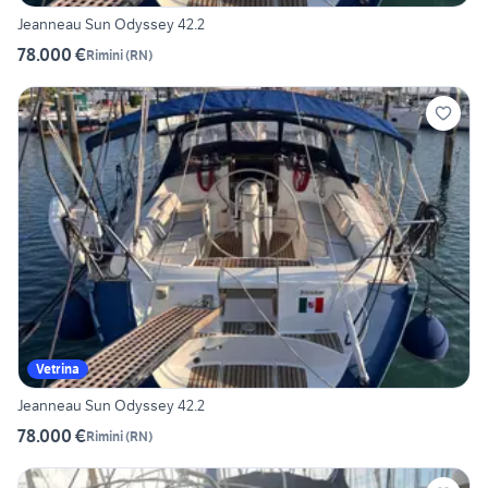
Jeanneau Sun Odyssey 42.2
78.000 €
Rimini
(
RN
)
Vetrina
Jeanneau Sun Odyssey 42.2
78.000 €
Rimini
(
RN
)