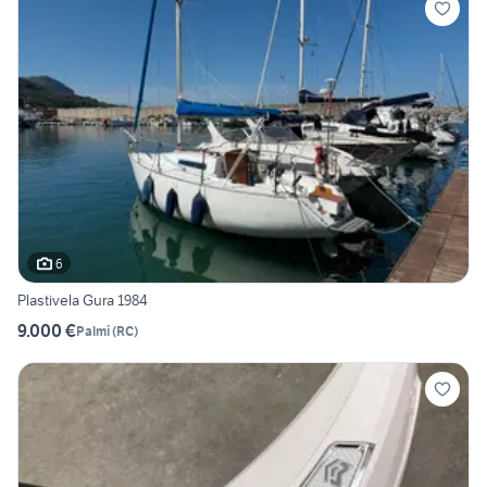
6
Plastivela Gura 1984
9.000 €
Palmi
(
RC
)