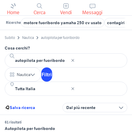
Home
Cerca
Vendi
Messaggi
motore fuoribordo yamaha 250 cv usato
contagiri fu
Ricerche
Subito
Nautica
autopilota per fuoribordo
Cosa cerchi?
Filtri
Nautica
Salva ricerca
Dal più recente
61 risultati
Autopilota per fuoribordo