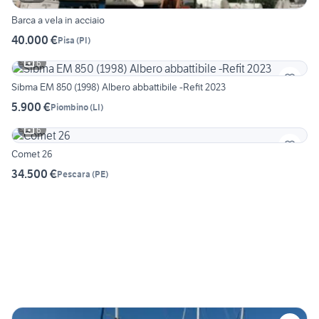
Barca a vela in acciaio
40.000 €
Pisa
(
PI
)
6
Sibma EM 850 (1998) Albero abbattibile -Refit 2023
5.900 €
Piombino
(
LI
)
6
Comet 26
34.500 €
Pescara
(
PE
)