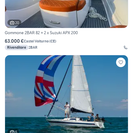
20
Gommone 2BAR 82 + 2 x Suzuki APX 200
63.000 €
Castel Volturno
(
CE
)
Rivenditore
2BAR
6