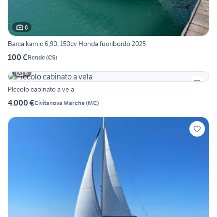
6
Barca karnic 6,90, 150cv Honda fuoribordo 2025
100 €
Rende
(
CS
)
6
Piccolo cabinato a vela
4.000 €
Civitanova Marche
(
MC
)