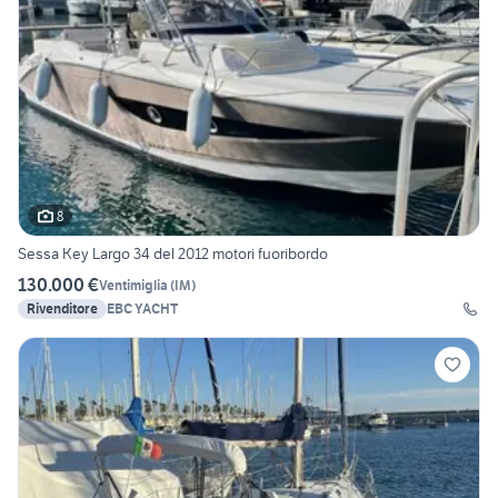
8
Sessa Key Largo 34 del 2012 motori fuoribordo
130.000 €
Ventimiglia
(
IM
)
Rivenditore
EBC YACHT