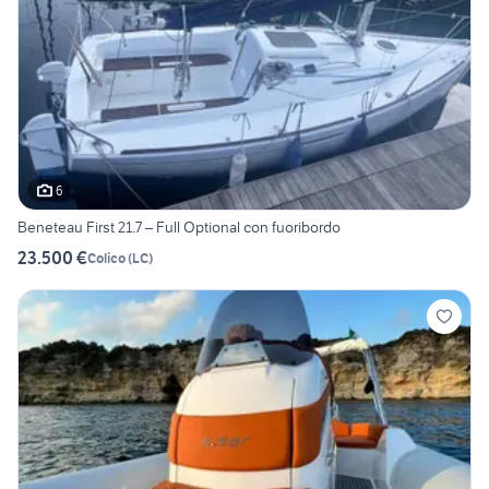
6
Beneteau First 21.7 – Full Optional con fuoribordo
23.500 €
Colico
(
LC
)