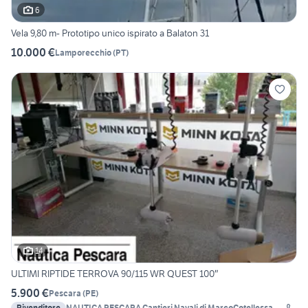
6
Vela 9,80 m- Prototipo unico ispirato a Balaton 31
10.000 €
Lamporecchio
(
PT
)
14
ULTIMI RIPTIDE TERROVA 90/115 WR QUEST 100″
5.900 €
Pescara
(
PE
)
Rivenditore
NAUTICA PESCARA Cantieri Navali di MarcoCotellessa