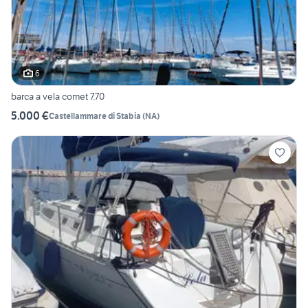
6
barca a vela comet 7.70
5.000 €
Castellammare di Stabia
(
NA
)