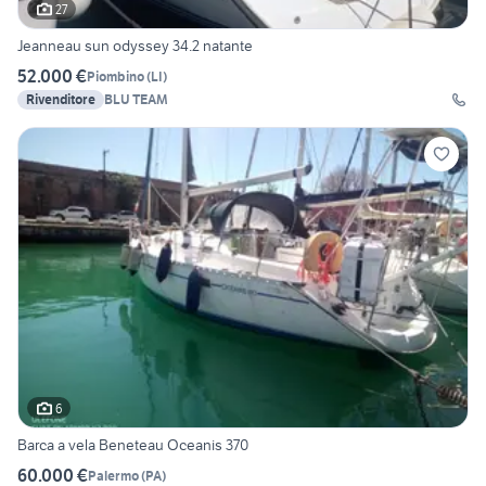
27
Jeanneau sun odyssey 34.2 natante
52.000 €
Piombino
(
LI
)
Rivenditore
BLU TEAM
6
Barca a vela Beneteau Oceanis 370
60.000 €
Palermo
(
PA
)