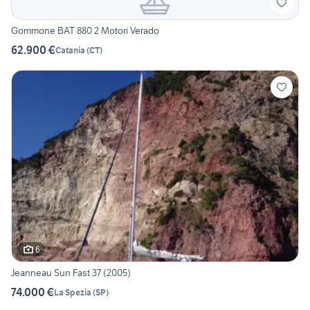
Gommone BAT 880 2 Motori Verado
62.900 €
Catania
(
CT
)
6
Jeanneau Sun Fast 37 (2005)
74.000 €
La Spezia
(
SP
)