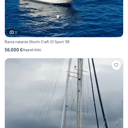
12
Barca natante Mochi Craft 33 Sport '88
56.000 €
Napoli
(
NA
)