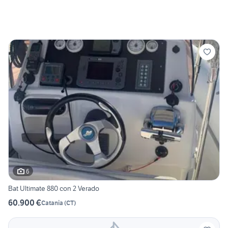
6
Bat Ultimate 880 con 2 Verado
60.900 €
Catania
(
CT
)