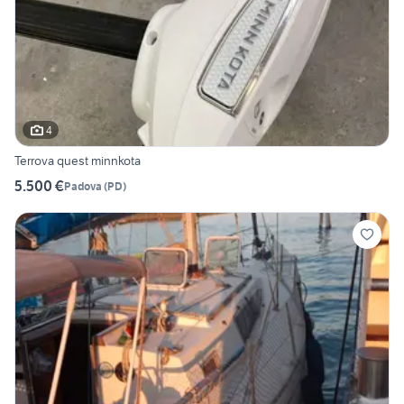
4
Terrova quest minnkota
5.500 €
Padova
(
PD
)