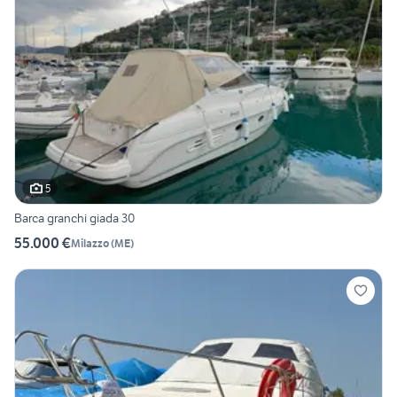
5
Barca granchi giada 30
55.000 €
Milazzo
(
ME
)