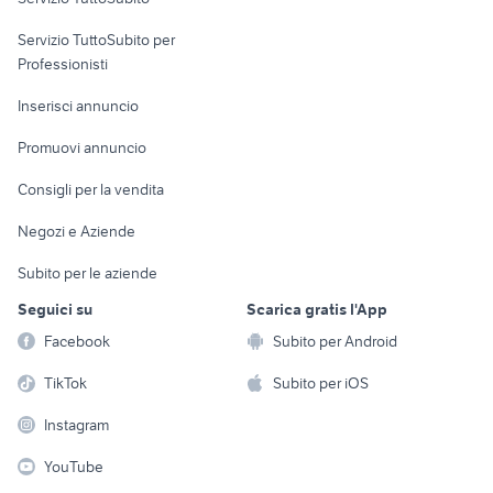
elettronica
per la casa e la
sports e hobby
Servizio TuttoSubito per
persona
Informatica
Animali
Professionisti
Arredamento e
Console e
Accessori per
Casalinghi
Inserisci annuncio
Videogiochi
animali
Elettrodomestici
Promuovi annuncio
Audio/Video
Musica e Film
Giardino e Fai da te
Consigli per la vendita
Fotografia
Libri e Riviste
Abbigliamento e
Negozi e Aziende
Telefonia
Strumenti Musicali
Accessori
Subito per le aziende
Sports
Tutto per i bambini
Seguici su
Scarica gratis l'App
Biciclette
Facebook
Subito per Android
Collezionismo
TikTok
Subito per iOS
Instagram
YouTube