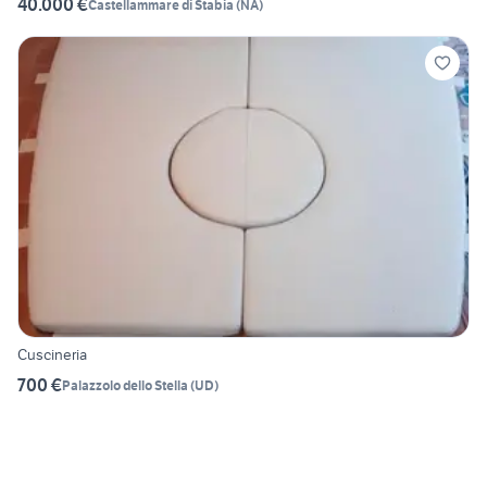
40.000 €
Castellammare di Stabia
(
NA
)
Cuscineria
700 €
Palazzolo dello Stella
(
UD
)