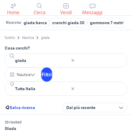
Home
Cerca
Vendi
Messaggi
giada barca
cranchi giada 30
gommone 7 metri
m
Ricerche
Subito
Nautica
giada
Cosa cerchi?
Filtri
Nautica
Salva ricerca
Dal più recente
20 risultati
Giada