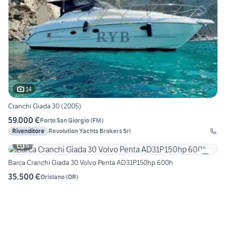
14
Cranchi Giada 30 (2005)
59.000 €
Porto San Giorgio
(
FM
)
Rivenditore
Revolution Yachts Brokers Srl
6
Barca Cranchi Giada 30 Volvo Penta AD31P150hp 600h
35.500 €
Oristano
(
OR
)