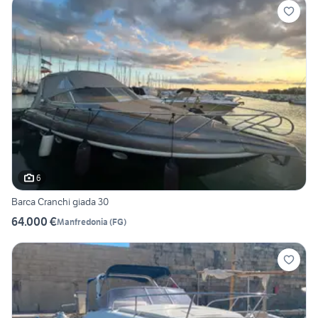
6
Barca Cranchi giada 30
64.000 €
Manfredonia
(
FG
)