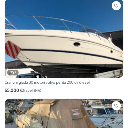
6
Cranchi giada 30 motori volvo penta 200 cv diesel
65.000 €
Napoli
(
NA
)