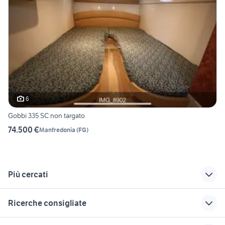
6
Gobbi 335 SC non targato
74.500 €
Manfredonia
(
FG
)
Più cercati
Correlati
Richerche simili
Suggerimenti
Ricerche consigliate
barche a vela
barche nuove in
barche usate
lombardia
sardegna
cattolica
trattori usati modena
auto usate reggio emilia