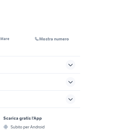
Mostra numero
a Mare
gommone 3 metri chiglia
rigida usato
migliore auto usata 7000
sports e hobby
euro
a
Scarica gratis l'App
Animali
no
rio 680
Subito per Android
ento e
Accessori per animali