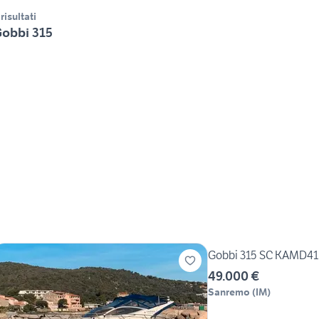
 risultati
obbi 315
Gobbi 315 SC KAMD41
49.000 €
Sanremo
(
IM
)