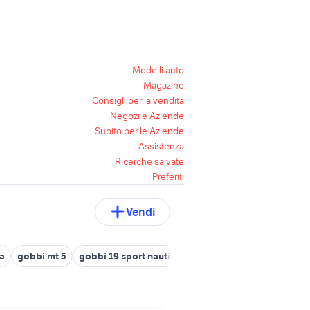
Modelli auto
Magazine
Consigli per la vendita
Negozi e Aziende
Subito per le Aziende
Assistenza
Ricerche salvate
Preferiti
Vendi
a
gobbi mt 5
gobbi 19 sport nautica
gobbi 30 sport
gobbi 3