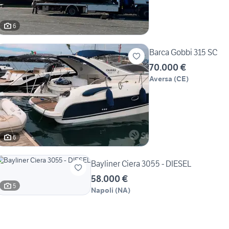
6
Barca Gobbi 315 SC
70.000 €
Aversa
(
CE
)
6
Bayliner Ciera 3055 - DIESEL
58.000 €
5
Napoli
(
NA
)