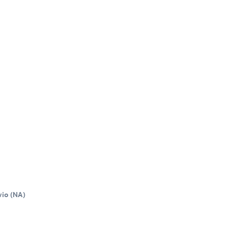
vio
(
NA
)