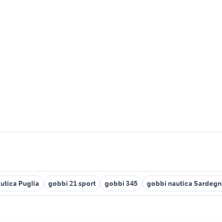
utica Puglia
gobbi 21 sport
gobbi 345
gobbi nautica Sardegn