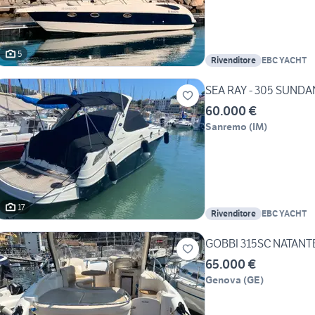
5
Rivenditore
EBC YACHT
SEA RAY - 305 SUND
60.000 €
Sanremo
(
IM
)
17
Rivenditore
EBC YACHT
GOBBI 315SC NATANT
65.000 €
Genova
(
GE
)