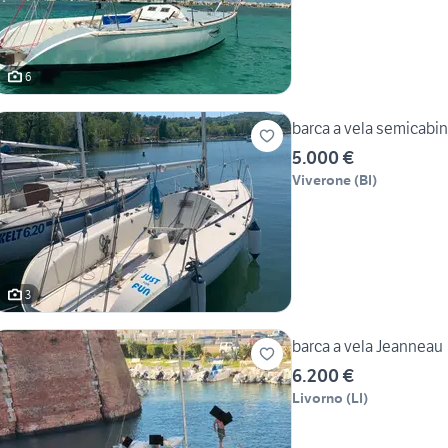
6
barca a vela semicabin
5.000 €
Viverone
(
BI
)
3
barca a vela Jeanneau
6.200 €
Livorno
(
LI
)