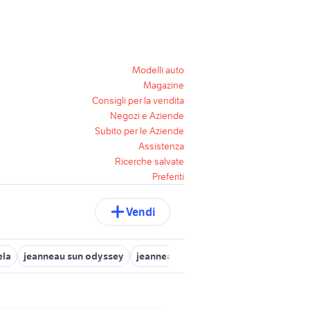
Modelli auto
Magazine
Consigli per la vendita
Negozi e Aziende
Subito per le Aziende
Assistenza
Ricerche salvate
Preferiti
Vendi
ela
jeanneau sun odyssey
jeanneau nautica Liguria
jeanneau 5