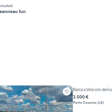
 risultati
eanneau fun
Barca a Vela con deriv
3.500 €
Porto Cesareo
(
LE
)