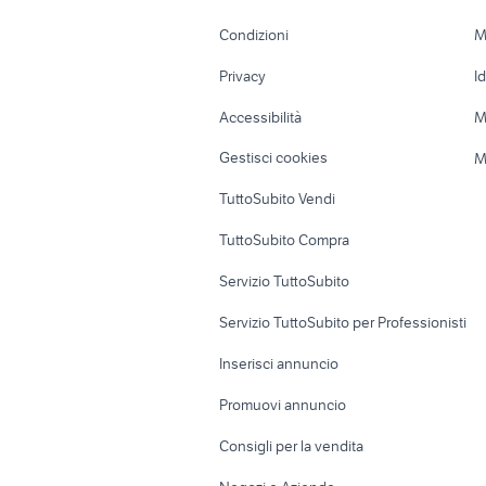
Accessori Moto
Terreni e rustic
Condizioni
M
Nautica
Garage e box
Privacy
I
Caravan e Camper
Loft, mansarde 
Accessibilità
M
Veicoli commerciali
Case vacanza
Gestisci cookies
M
Uffici e Locali
TuttoSubito Vendi
commerciali
TuttoSubito Compra
Servizio TuttoSubito
Servizio TuttoSubito per Professionisti
Inserisci annuncio
Promuovi annuncio
Consigli per la vendita