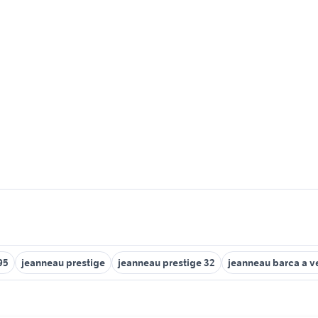
95
jeanneau prestige
jeanneau prestige 32
jeanneau barca a v