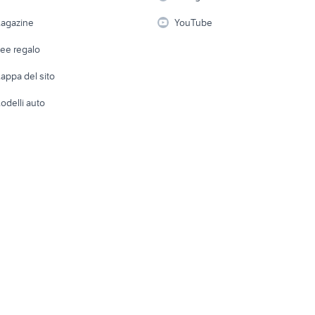
lavoro
i
Fotografia
Giardino 
agazine
YouTube
Attrezzature di lavoro
Telefonia
Abbigli
dee regalo
Accesso
e altro
appa del sito
Tutto per
odelli auto