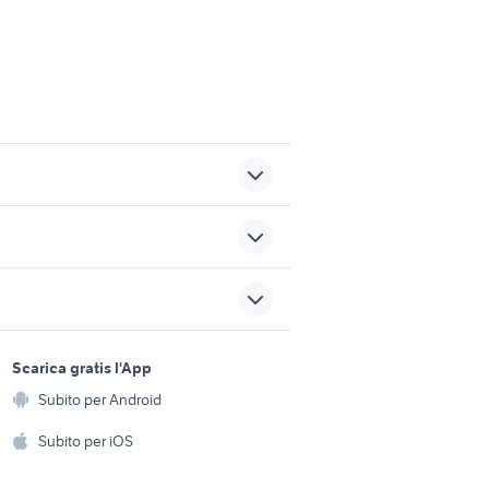
lancione nautica
a
audi sq5 usata
sports e hobby
gozzo in lombardia
a
Scarica gratis l'App
Animali
to
smeraldo 37
Subito per Android
ento e
Accessori per animali
hi
Subito per iOS
Musica e Film
omestici