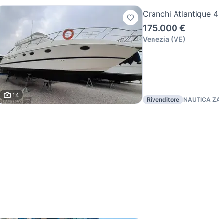
Cranchi Atlantique 
175.000 €
Venezia
(
VE
)
14
Rivenditore
NAUTICA Z