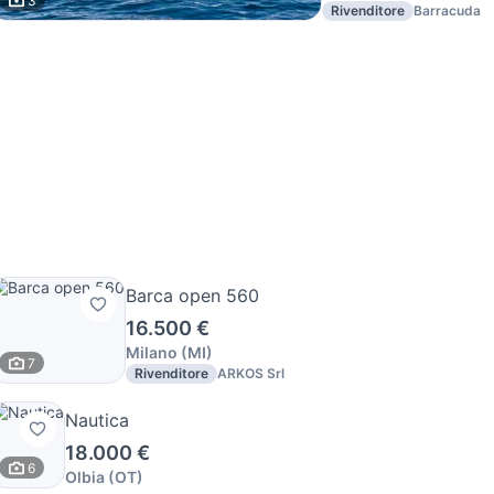
3
Rivenditore
Barracuda
Barca open 560
16.500 €
Milano
(
MI
)
7
Rivenditore
ARKOS Srl
Nautica
18.000 €
6
Olbia
(
OT
)