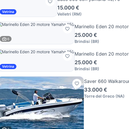
15.000 €
Vetrina
Velletri
(
RM
)
Marinello Eden 20 moto
25.000 €
6
Brindisi
(
BR
)
Marinello Eden 20 moto
25.000 €
Vetrina
Brindisi
(
BR
)
Saver 660 Walkaroun
33.000 €
Torre del Greco
(
NA
)