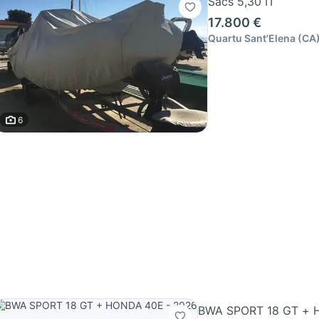
Sacs 5,30 IT
17.800 €
Quartu Sant'Elena
(
CA
6