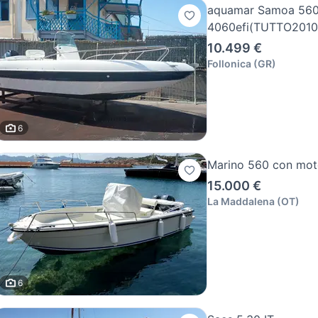
aquamar Samoa 56
4060efi(TUTTO2010
10.499 €
Follonica
(
GR
)
6
Marino 560 con mot
15.000 €
La Maddalena
(
OT
)
6