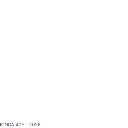
)
BWA SPORT 18 GT + HONDA 40E - 2026