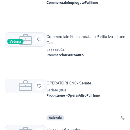
Commerciale
Impiegato
Full time
Commerciale Polimandatario Partita Iva | Luce
Vetrina
Gas
Lecco
(
LC
)
Commerciale
Altro
Altro
OPERATORI CNC- Seriate
Seriate
(
BG
)
Produzione - Operai
Altro
Full time
Azienda
Fiscalista Ragioniere