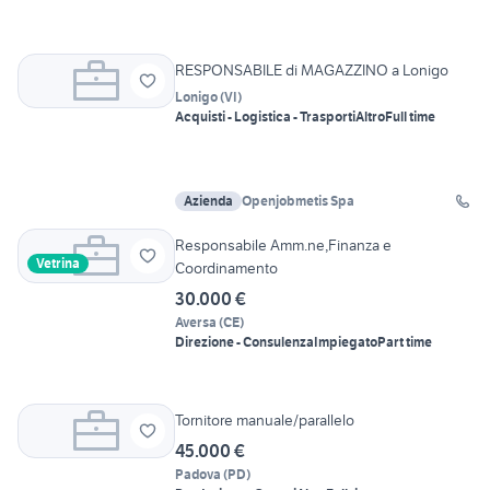
RESPONSABILE di MAGAZZINO a Lonigo
Lonigo
(
VI
)
Acquisti - Logistica - Trasporti
Altro
Full time
Azienda
Openjobmetis Spa
Responsabile Amm.ne,Finanza e
Vetrina
Coordinamento
30.000 €
Aversa
(
CE
)
Direzione - Consulenza
Impiegato
Part time
Tornitore manuale/parallelo
45.000 €
Padova
(
PD
)