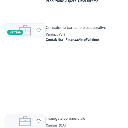
Produzione - Operai
Altro
Full time
Consulente bancario e assicurativo
Vetrina
Vicenza
(
VI
)
Contabilità - Finanza
Altro
Full time
Impiegata commerciale
Cagliari
(
CA
)