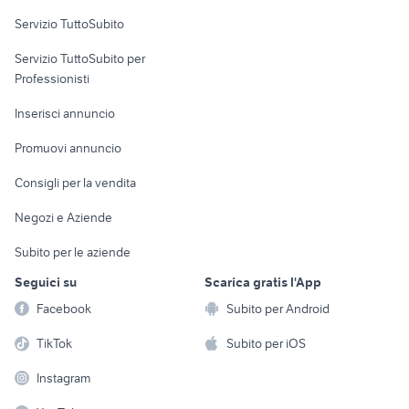
Servizio TuttoSubito
elettronica
per la casa e la
sports e hobby
Servizio TuttoSubito per
persona
Informatica
Animali
Professionisti
Arredamento e
Console e
Accessori per
Casalinghi
Inserisci annuncio
Videogiochi
animali
Elettrodomestici
Promuovi annuncio
Audio/Video
Musica e Film
Giardino e Fai da te
Consigli per la vendita
Fotografia
Libri e Riviste
Abbigliamento e
Negozi e Aziende
Telefonia
Strumenti Musicali
Accessori
Subito per le aziende
Sports
Tutto per i bambini
Seguici su
Scarica gratis l'App
Biciclette
Facebook
Subito per Android
Collezionismo
TikTok
Subito per iOS
Instagram