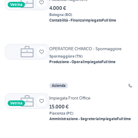
Vetrina
4.000 €
Bologna
(
BO
)
Contabilità - Finanza
Impiegato
Full time
OPERATORE CHIMICO - Spormaggiore
Spormaggiore
(
TN
)
Produzione - Operai
Impiegato
Full time
Azienda
Impiegata Front Office
Vetrina
15.000 €
Piacenza
(
PC
)
Amministrazione - Segreteria
Impiegato
Full time