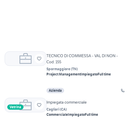
TECNICO DI COMMESSA - VAL DI NON -
Cod. 155
Spormaggiore
(
TN
)
Project Management
Impiegato
Full time
Azienda
Impiegata commerciale
Vetrina
Cagliari
(
CA
)
Commerciale
Impiegato
Full time