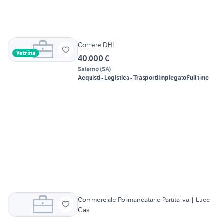
Corriere DHL
Vetrina
40.000 €
Salerno
(
SA
)
Acquisti - Logistica - Trasporti
Impiegato
Full time
Commerciale Polimandatario Partita Iva | Luce
Gas