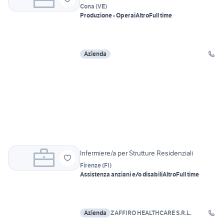
Cona
(
VE
)
Produzione - Operai
Altro
Full time
Azienda
Infermiere/a per Strutture Residenziali
Firenze
(
FI
)
Assistenza anziani e/o disabili
Altro
Full time
Azienda
ZAFFIRO HEALTHCARE S.R.L.