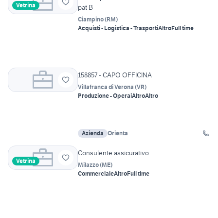
Vetrina
pat B
Ciampino
(
RM
)
Acquisti - Logistica - Trasporti
Altro
Full time
158857 - CAPO OFFICINA
Villafranca di Verona
(
VR
)
Produzione - Operai
Altro
Altro
Azienda
Orienta
Consulente assicurativo
Vetrina
Milazzo
(
ME
)
Commerciale
Altro
Full time