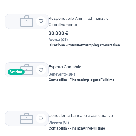
Responsabile Amm.ne,Finanza e
Coordinamento
30.000 €
Aversa
(
CE
)
Direzione - Consulenza
Impiegato
Part time
Esperto Contabile
Vetrina
Benevento
(
BN
)
Contabilità - Finanza
Impiegato
Full time
Consulente bancario e assicurativo
Vicenza
(
VI
)
Contabilità - Finanza
Altro
Full time