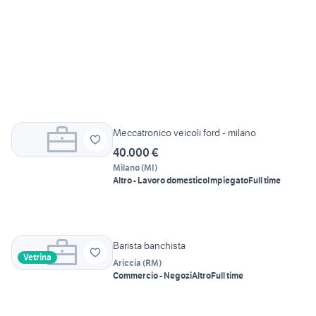
Meccatronico veicoli ford - milano
40.000 €
Milano
(
MI
)
Altro - Lavoro domestico
Impiegato
Full time
Barista banchista
Vetrina
Ariccia
(
RM
)
Commercio - Negozi
Altro
Full time