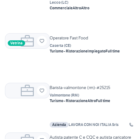
Lecco
(
LC
)
Commerciale
Altro
Altro
Operatore Fast Food
Vetrina
Caserta
(
CE
)
Turismo - Ristorazione
Impiegato
Full time
Barista-valmontone (rm)-#25215
Valmontone
(
RM
)
Turismo - Ristorazione
Altro
Full time
Azienda
LAVORA CON NOI ITALIA Srls
Autista patente C e CQC e autista caricatore