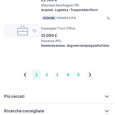
Mosciano Sant'Angelo
(
TE
)
Acquisti - Logistica - Trasporti
Altro
Turni
Azienda
UMANA S.P.A.
Impiegata Front Office
15.000 €
Piacenza
(
PC
)
Amministrazione - Segreteria
Impiegato
Full time
1
2
3
4
5
Più cercati
Correlati
Richerche simili
Suggerimenti
Ricerche consigliate
offerte di lavoro
lavoro ivrea
piastrellista