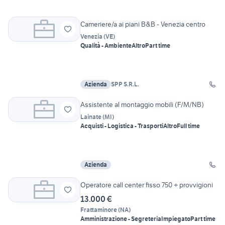
Cameriere/a ai piani B&B - Venezia centro
Venezia
(
VE
)
Qualità - Ambiente
Altro
Part time
Azienda
SPP S.R.L.
Assistente al montaggio mobili (F/M/NB)
Lainate
(
MI
)
Acquisti - Logistica - Trasporti
Altro
Full time
Azienda
Operatore call center fisso 750 + provvigioni
13.000 €
Frattaminore
(
NA
)
Amministrazione - Segreteria
Impiegato
Part time