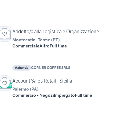
Addetto/a alla Logistica e Organizzazione
Montecatini-Terme
(
PT
)
Commerciale
Altro
Full time
Azienda
CORNER COFFEE SRLS
Account Sales Retail - Sicilia
Vetrina
Palermo
(
PA
)
Commercio - Negozi
Impiegato
Full time