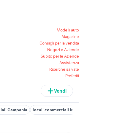
Modelli auto
Magazine
Consigli per la vendita
Negozi e Aziende
Subito per le Aziende
Assistenza
Ricerche salvate
Preferiti
Vendi
ciali Campania
locali commerciali in affitto sanremo
79.14 veicol