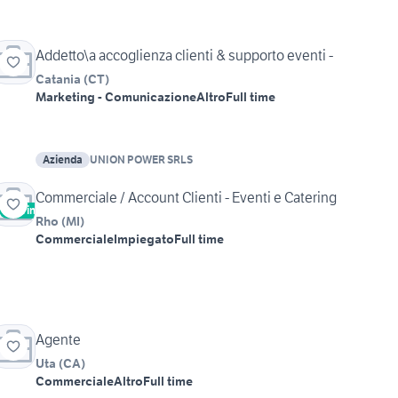
Addetto\a accoglienza clienti & supporto eventi -
Catania
(
CT
)
Marketing - Comunicazione
Altro
Full time
Azienda
UNION POWER SRLS
Commerciale / Account Clienti - Eventi e Catering
Vetrina
Rho
(
MI
)
Commerciale
Impiegato
Full time
Agente
Uta
(
CA
)
Commerciale
Altro
Full time