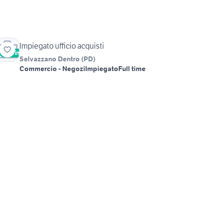
Impiegato ufficio acquisti
Vetrina
Selvazzano Dentro
(
PD
)
Commercio - Negozi
Impiegato
Full time