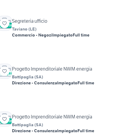
Segreteria ufficio
Vetrina
Taviano
(
LE
)
Commercio - Negozi
Impiegato
Full time
Progetto Imprenditoriale NWM energia
Urgente
Battipaglia
(
SA
)
Direzione - Consulenza
Impiegato
Full time
Progetto Imprenditoriale NWM energia
Vetrina
Urgente
Battipaglia
(
SA
)
Direzione - Consulenza
Impiegato
Full time