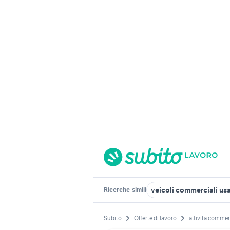
veicoli commerciali usa
Ricerche
simili
Subito
Offerte di lavoro
attivita commer