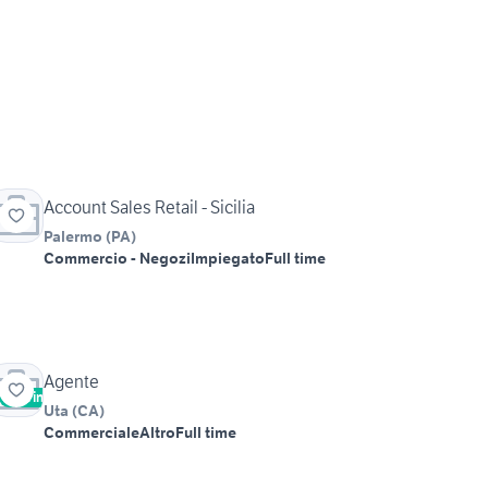
Account Sales Retail - Sicilia
Palermo
(
PA
)
Commercio - Negozi
Impiegato
Full time
Agente
Vetrina
Uta
(
CA
)
Commerciale
Altro
Full time