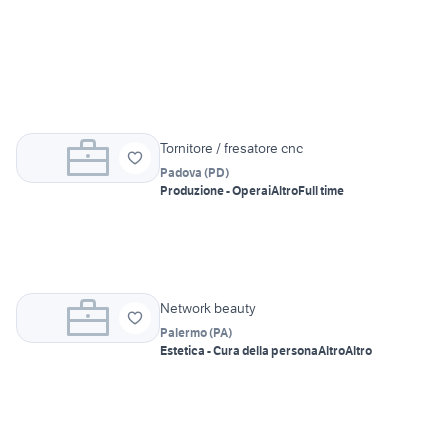
Tornitore / fresatore cnc
Padova
(
PD
)
Produzione - Operai
Altro
Full time
Network beauty
Palermo
(
PA
)
Estetica - Cura della persona
Altro
Altro