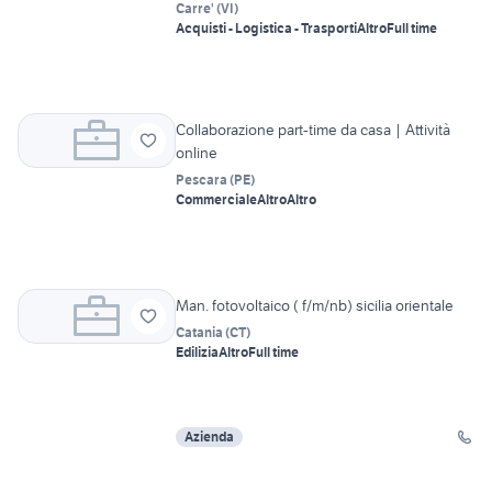
Carre'
(
VI
)
Acquisti - Logistica - Trasporti
Altro
Full time
Collaborazione part-time da casa | Attività
online
Pescara
(
PE
)
Commerciale
Altro
Altro
Man. fotovoltaico ( f/m/nb) sicilia orientale
Catania
(
CT
)
Edilizia
Altro
Full time
Azienda