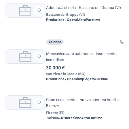
Addetto/a stireria - Bassano del Grappa (VI)
Bassano del Grappa
(
VI
)
Produzione - Operai
Altro
Part time
Azienda
Meccanico auto autonomo - inserimento
immediato
30.000 €
San Pietro in Casale
(
BO
)
Produzione - Operai
Impiegato
Full time
Capo ricevimento - nuova apertura hotel a
Firenze
Firenze
(
FI
)
Turismo - Ristorazione
Altro
Full time