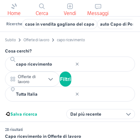
Home
Cerca
Vendi
Messaggi
case in vendita gagliano del capo
auto Capo di Ponte
Ricerche
Subito
Offerte di lavoro
capo ricevimento
Cosa cerchi?
Offerte di
Filtri
lavoro
Salva ricerca
Dal più recente
28 risultati
Capo ricevimento in Offerte di lavoro