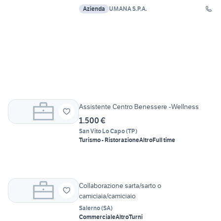
Azienda
UMANA S.P.A.
Assistente Centro Benessere -Wellness
1.500 €
San Vito Lo Capo
(
TP
)
Turismo - Ristorazione
Altro
Full time
Collaborazione sarta/sarto o
camiciaia/camiciaio
Salerno
(
SA
)
Commerciale
Altro
Turni