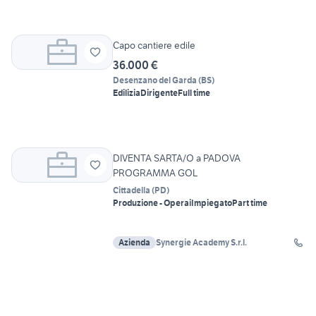
Capo cantiere edile
36.000 €
Desenzano del Garda
(
BS
)
Edilizia
Dirigente
Full time
DIVENTA SARTA/O a PADOVA
PROGRAMMA GOL
Cittadella
(
PD
)
Produzione - Operai
Impiegato
Part time
Azienda
Synergie Academy S.r.l.