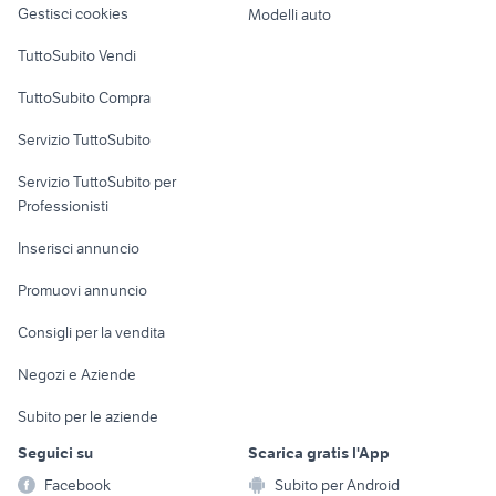
candidati in cerca di lavoro
Gestisci cookies
Modelli auto
secondo lavoro part time
trapani
Case vacanza
TuttoSubito Vendi
lavoro porto recanati
lavoro ladispoli
Uffici e Locali
TuttoSubito Compra
commerciali
Servizio TuttoSubito
elettronica
per la casa e la
sports e hobby
Servizio TuttoSubito per
persona
Informatica
Animali
Professionisti
Arredamento e
Console e
Accessori per
Casalinghi
Inserisci annuncio
Videogiochi
animali
Elettrodomestici
Promuovi annuncio
Audio/Video
Musica e Film
Giardino e Fai da te
Consigli per la vendita
Fotografia
Libri e Riviste
Abbigliamento e
Negozi e Aziende
Telefonia
Strumenti Musicali
Accessori
Subito per le aziende
Sports
Tutto per i bambini
Seguici su
Scarica gratis l'App
Biciclette
Facebook
Subito per Android