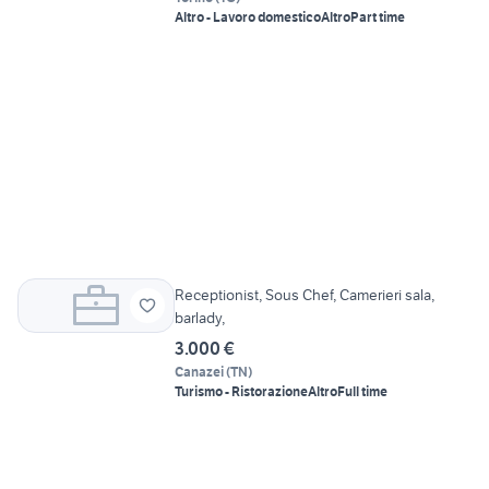
Altro - Lavoro domestico
Altro
Part time
Receptionist, Sous Chef, Camerieri sala,
barlady,
3.000 €
Canazei
(
TN
)
Turismo - Ristorazione
Altro
Full time