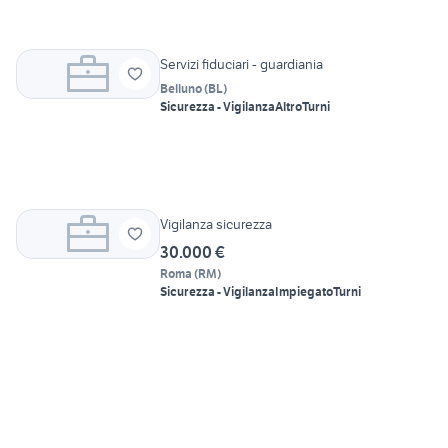
Servizi fiduciari - guardiania
Belluno
(
BL
)
Sicurezza - Vigilanza
Altro
Turni
Vigilanza sicurezza
30.000 €
Roma
(
RM
)
Sicurezza - Vigilanza
Impiegato
Turni