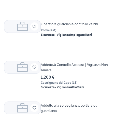
Operatore guardiania-controllo varchi
Roma
(
RM
)
Sicurezza - Vigilanza
Impiegato
Turni
Addetto/a Controllo Accessi | Vigilanza Non
Armata
1.200 €
Castrignano del Capo
(
LE
)
Sicurezza - Vigilanza
Altro
Turni
Addetto alla sorveglianza, portierato ,
guardiania