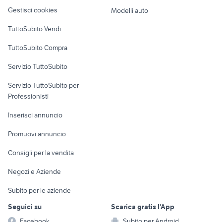
Veicoli commerciali
altro
Gestisci cookies
Modelli auto
offerte lavoro panettiere Palermo
offerte lavoro trento
Case vacanza
provincia
TuttoSubito Vendi
Uffici e Locali
TuttoSubito Compra
commerciali
Servizio TuttoSubito
elettronica
per la casa e la
sports e hobby
Servizio TuttoSubito per
persona
Informatica
Animali
Professionisti
Arredamento e
Console e
Accessori per
Casalinghi
Inserisci annuncio
Videogiochi
animali
Elettrodomestici
Promuovi annuncio
Audio/Video
Musica e Film
Giardino e Fai da te
Consigli per la vendita
Fotografia
Libri e Riviste
Abbigliamento e
Negozi e Aziende
Telefonia
Strumenti Musicali
Accessori
Subito per le aziende
Sports
Tutto per i bambini
Seguici su
Scarica gratis l'App
Biciclette
Facebook
Subito per Android