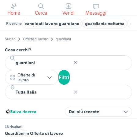
Home
Cerca
Vendi
Messaggi
candidati lavoro guardiano
guardiania notturna
can
Ricerche
Subito
Offerte di lavoro
guardiani
Cosa cerchi?
Offerte di
Filtri
lavoro
Salva ricerca
Dal più recente
18 risultati
Guardiani in Offerte di lavoro