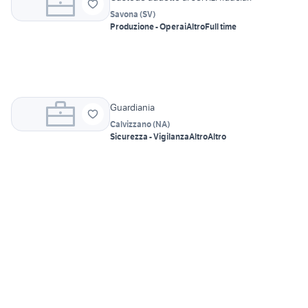
Savona
(
SV
)
Produzione - Operai
Altro
Full time
Guardiania
Calvizzano
(
NA
)
Sicurezza - Vigilanza
Altro
Altro