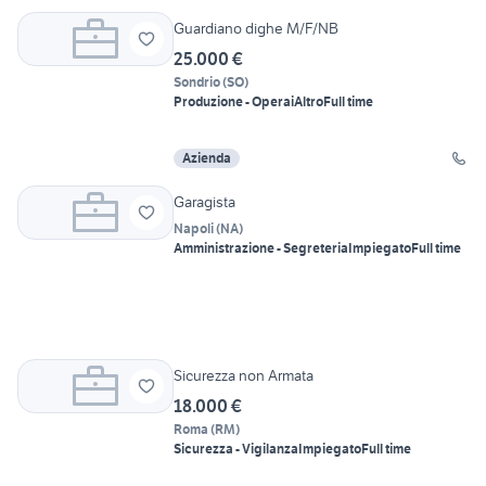
Guardiano dighe M/F/NB
25.000 €
Sondrio
(
SO
)
Produzione - Operai
Altro
Full time
Azienda
Garagista
Napoli
(
NA
)
Amministrazione - Segreteria
Impiegato
Full time
Sicurezza non Armata
18.000 €
Roma
(
RM
)
Sicurezza - Vigilanza
Impiegato
Full time