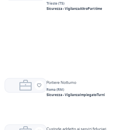
Trieste
(
TS
)
Sicurezza - Vigilanza
Altro
Part time
Portiere Notturno
Roma
(
RM
)
Sicurezza - Vigilanza
Impiegato
Turni
Custode addetto ai servizi fiduciari