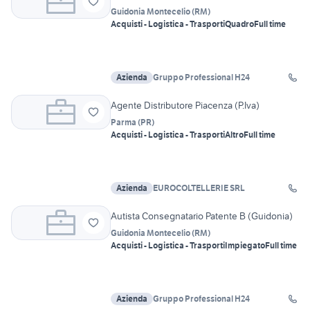
Guidonia Montecelio
(
RM
)
Acquisti - Logistica - Trasporti
Quadro
Full time
Azienda
Gruppo Professional H24
Agente Distributore Piacenza (P.Iva)
Parma
(
PR
)
Acquisti - Logistica - Trasporti
Altro
Full time
Azienda
EUROCOLTELLERIE SRL
Autista Consegnatario Patente B (Guidonia)
Guidonia Montecelio
(
RM
)
Acquisti - Logistica - Trasporti
Impiegato
Full time
Azienda
Gruppo Professional H24