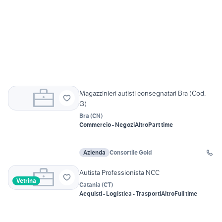
Magazzinieri autisti consegnatari Bra (Cod.
G)
Bra
(
CN
)
Commercio - Negozi
Altro
Part time
Azienda
Consortile Gold
Autista Professionista NCC
Vetrina
Catania
(
CT
)
Acquisti - Logistica - Trasporti
Altro
Full time