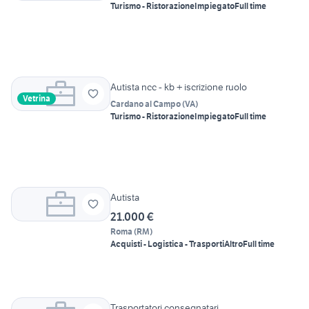
Turismo - Ristorazione
Impiegato
Full time
Autista ncc - kb + iscrizione ruolo
Vetrina
Cardano al Campo
(
VA
)
Turismo - Ristorazione
Impiegato
Full time
Autista
21.000 €
Roma
(
RM
)
Acquisti - Logistica - Trasporti
Altro
Full time
Trasportatori consegnatari