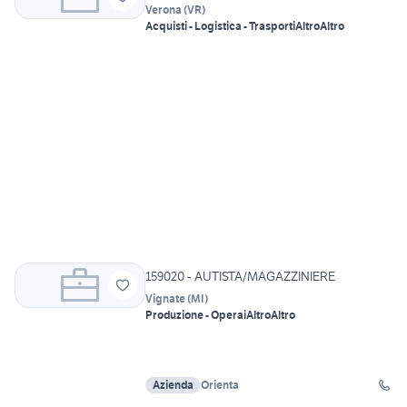
Verona
(
VR
)
Acquisti - Logistica - Trasporti
Altro
Altro
159020 - AUTISTA/MAGAZZINIERE
Vignate
(
MI
)
Produzione - Operai
Altro
Altro
Azienda
Orienta