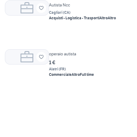
Autista Ncc
Cagliari
(
CA
)
Acquisti - Logistica - Trasporti
Altro
Altro
operaio autista
1 €
Alatri
(
FR
)
Commerciale
Altro
Full time