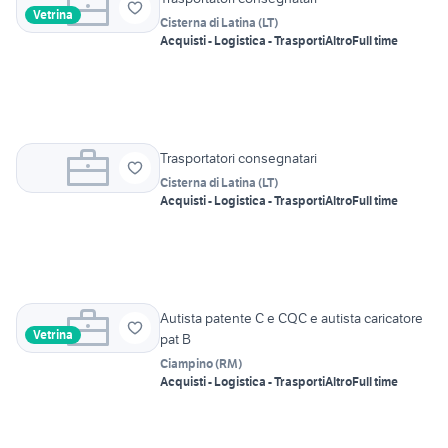
Vetrina
Cisterna di Latina
(
LT
)
Acquisti - Logistica - Trasporti
Altro
Full time
Trasportatori consegnatari
Cisterna di Latina
(
LT
)
Acquisti - Logistica - Trasporti
Altro
Full time
Autista patente C e CQC e autista caricatore
Vetrina
pat B
Ciampino
(
RM
)
Acquisti - Logistica - Trasporti
Altro
Full time