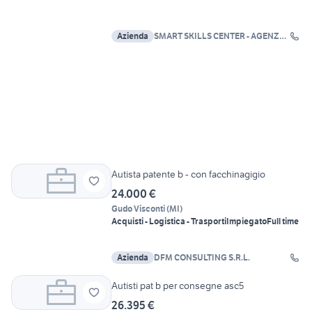
Azienda
SMART SKILLS CENTER - AGENZIA
PER IL LAVORO SRL
Autista patente b - con facchinagigio
24.000 €
Gudo Visconti
(
MI
)
Acquisti - Logistica - Trasporti
Impiegato
Full time
Azienda
DFM CONSULTING S.R.L.
Autisti pat b per consegne asc5
26.395 €