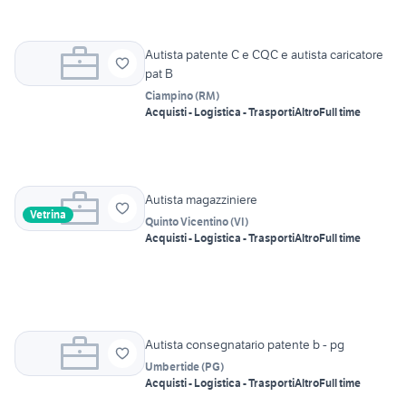
Autista patente C e CQC e autista caricatore
pat B
Ciampino
(
RM
)
Acquisti - Logistica - Trasporti
Altro
Full time
Autista magazziniere
Vetrina
Quinto Vicentino
(
VI
)
Acquisti - Logistica - Trasporti
Altro
Full time
Autista consegnatario patente b - pg
Umbertide
(
PG
)
Acquisti - Logistica - Trasporti
Altro
Full time