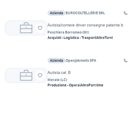
Azienda
EUROCOLTELLERIE SRL
Autista/corriere driver consegne patente b
Peschiera Borromeo
(
MI
)
Acquisti - Logistica - Trasporti
Altro
Turni
Azienda
Openjobmetis SPA
Autista cat. B
Merate
(
LC
)
Produzione - Operai
Altro
Part time