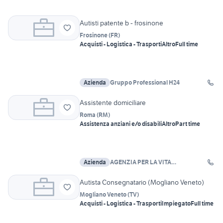
Autisti patente b - frosinone
Frosinone
(
FR
)
Acquisti - Logistica - Trasporti
Altro
Full time
Azienda
Gruppo Professional H24
Assistente domiciliare
Roma
(
RM
)
Assistenza anziani e/o disabili
Altro
Part time
Azienda
AGENZIA PER LA VITA
INDIPENDENTE APS
Autista Consegnatario (Mogliano Veneto)
Mogliano Veneto
(
TV
)
Acquisti - Logistica - Trasporti
Impiegato
Full time