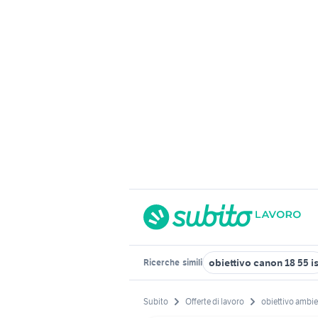
obiettivo canon 18 55 i
Ricerche
simili
Subito
Offerte di lavoro
obiettivo ambi