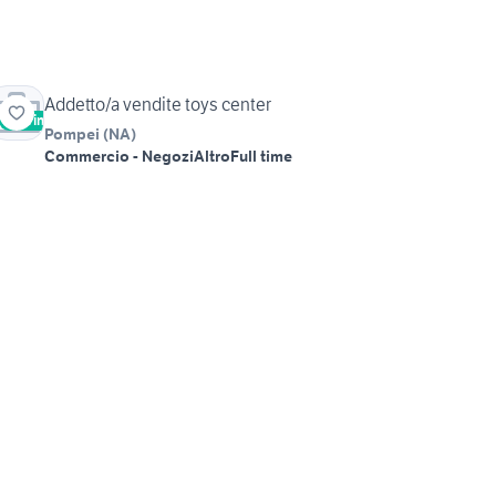
Addetto/a vendite toys center
Vetrina
Pompei
(
NA
)
Commercio - Negozi
Altro
Full time