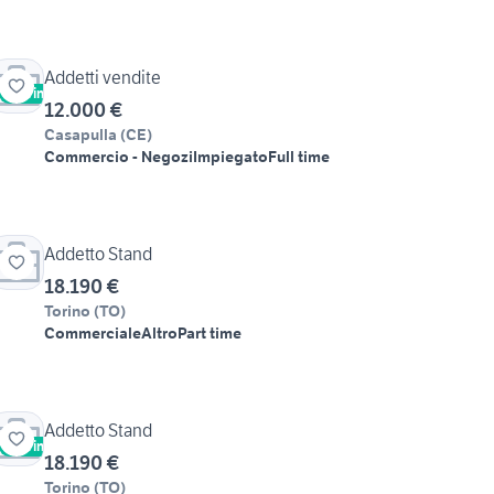
Addetti vendite
Vetrina
12.000 €
Casapulla
(
CE
)
Commercio - Negozi
Impiegato
Full time
Addetto Stand
18.190 €
Torino
(
TO
)
Commerciale
Altro
Part time
Addetto Stand
Vetrina
18.190 €
Torino
(
TO
)