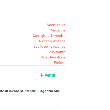
Modelli auto
Magazine
Consigli per la vendita
Negozi e Aziende
Subito per le Aziende
Assistenza
Ricerche salvate
Preferiti
Vendi
te di lavoro si intende
agenzia obiettivo lavoro
offerte lavoro s