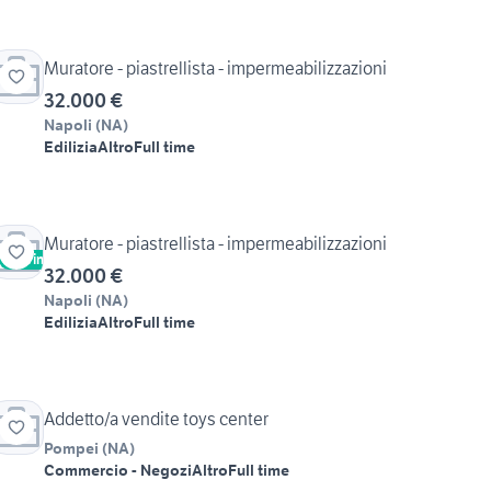
Muratore - piastrellista - impermeabilizzazioni
32.000 €
Napoli
(
NA
)
Edilizia
Altro
Full time
Muratore - piastrellista - impermeabilizzazioni
Vetrina
32.000 €
Napoli
(
NA
)
Edilizia
Altro
Full time
Addetto/a vendite toys center
Pompei
(
NA
)
Commercio - Negozi
Altro
Full time