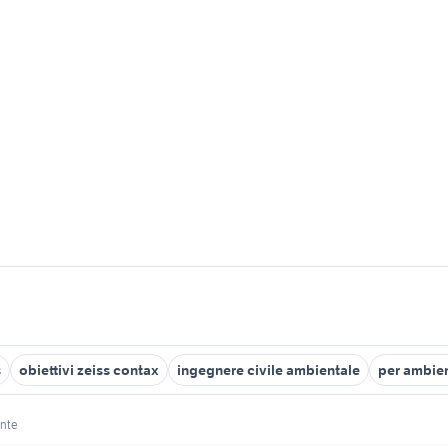
s
obiettivi zeiss contax
ingegnere civile ambientale
per ambien
ente