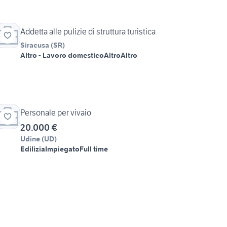
Addetta alle pulizie di struttura turistica
Siracusa
(
SR
)
Altro - Lavoro domestico
Altro
Altro
Personale per vivaio
20.000 €
Udine
(
UD
)
Edilizia
Impiegato
Full time