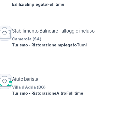
Edilizia
Impiegato
Full time
Stabilimento Balneare - alloggio incluso
Camerota
(
SA
)
Turismo - Ristorazione
Impiegato
Turni
Aiuto barista
Vetrina
Villa d'Adda
(
BG
)
Turismo - Ristorazione
Altro
Full time