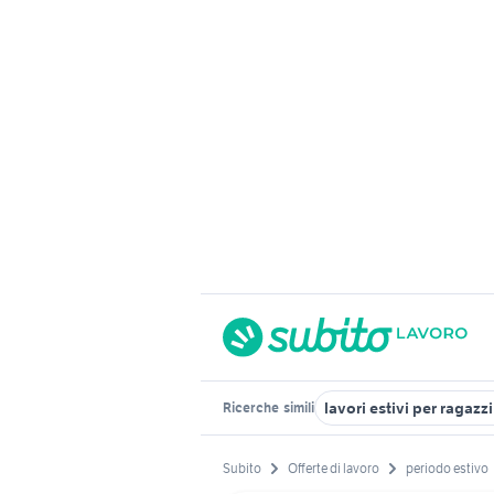
lavori estivi per ragazzi
Ricerche
simili
Subito
Offerte di lavoro
periodo estivo