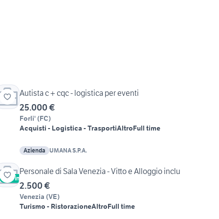
Autista c + cqc - logistica per eventi
25.000 €
Forli'
(
FC
)
Acquisti - Logistica - Trasporti
Altro
Full time
Azienda
UMANA S.P.A.
Personale di Sala Venezia - Vitto e Alloggio inclu
Vetrina
2.500 €
Venezia
(
VE
)
Turismo - Ristorazione
Altro
Full time