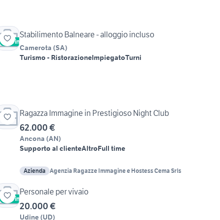
Stabilimento Balneare - alloggio incluso
Vetrina
Camerota
(
SA
)
Turismo - Ristorazione
Impiegato
Turni
Ragazza Immagine in Prestigioso Night Club
62.000 €
Ancona
(
AN
)
Supporto al cliente
Altro
Full time
Azienda
Agenzia Ragazze Immagine e Hostess Cema Srls
Personale per vivaio
Vetrina
20.000 €
Udine
(
UD
)