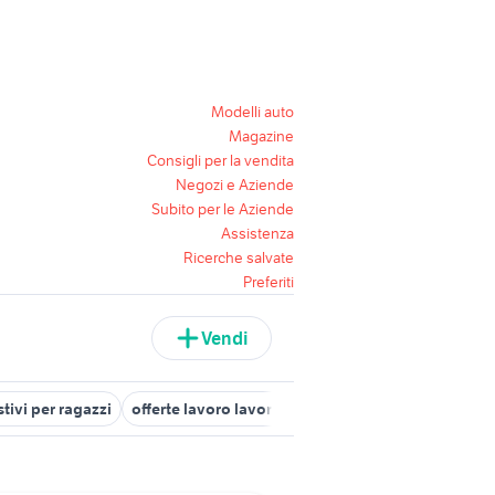
Modelli auto
Magazine
Consigli per la vendita
Negozi e Aziende
Subito per le Aziende
Assistenza
Ricerche salvate
Preferiti
Vendi
stivi per ragazzi
offerte lavoro lavoro stagione estiva
lavoro est