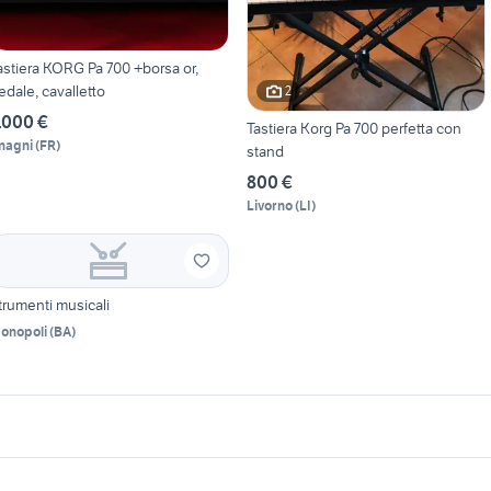
astiera KORG Pa 700 +borsa or,
edale, cavalletto
2
.000 €
Tastiera Korg Pa 700 perfetta con
nagni
(
FR
)
stand
800 €
Livorno
(
LI
)
trumenti musicali
onopoli
(
BA
)
icherche simili
Suggerimenti