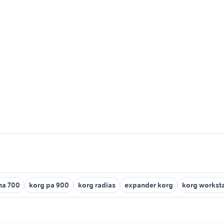
a 700
korg pa 900
korg radias
expander korg
korg workst