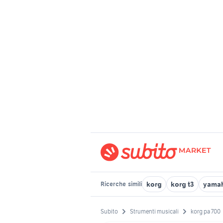
korg
korg t3
yamah
Ricerche
simili
Subito
Strumenti musicali
korg pa 700