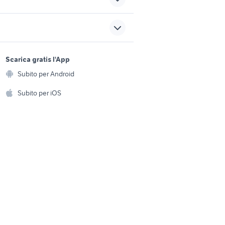
lba
casse proel
gna
tartarughe d acqua animali
sports e hobby
a
Scarica gratis l'App
Animali
in finto
Subito per Android
ento e
Accessori per animali
sicali
marco bassi
hi
Subito per iOS
Musica e Film
omestici
Libri e Riviste
e Fai da te
Strumenti Musicali
amento e
ri
Sports
 i bambini
Biciclette
Collezionismo