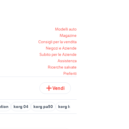
Modelli auto
Magazine
Consigli per la vendita
Negozi e Aziende
Subito per le Aziende
Assistenza
Ricerche salvate
Preferiti
Vendi
ation
korg 04
korg pa50
korg kaoss pad