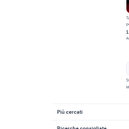
T
p
1
A
S
M
Più cercati
Correlati
R
Ricerche consigliate