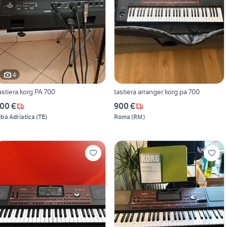
4
astiera korg PA 700
tastiera arranger korg pa 700
00 €
900 €
lba Adriatica
(
TE
)
Roma
(
RM
)