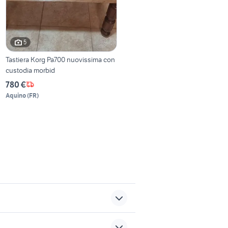
5
Tastiera Korg Pa700 nuovissima con
custodia morbid
780 €
Aquino
(
FR
)