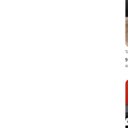
T
9
A