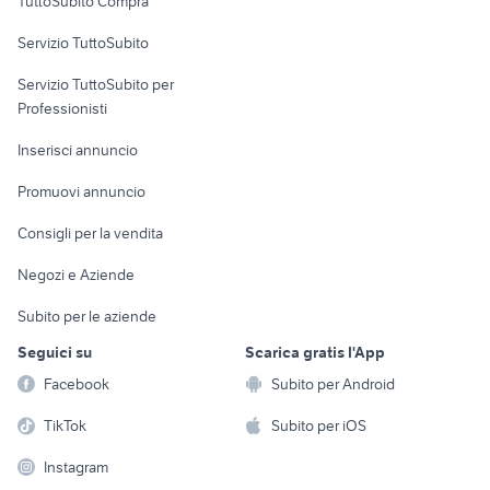
TuttoSubito Compra
commerciali
Servizio TuttoSubito
elettronica
per la casa e la
sports e hobby
Servizio TuttoSubito per
persona
Informatica
Animali
Professionisti
Arredamento e
Console e
Accessori per
Casalinghi
Inserisci annuncio
Videogiochi
animali
Elettrodomestici
Promuovi annuncio
Audio/Video
Musica e Film
Giardino e Fai da te
Consigli per la vendita
Fotografia
Libri e Riviste
Abbigliamento e
Negozi e Aziende
Telefonia
Strumenti Musicali
Accessori
Subito per le aziende
Sports
Tutto per i bambini
Seguici su
Scarica gratis l'App
Biciclette
Facebook
Subito per Android
Collezionismo
TikTok
Subito per iOS
Instagram