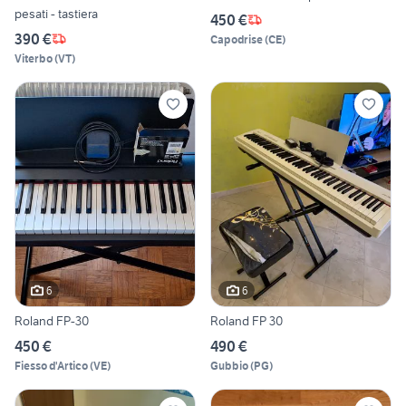
pesati - tastiera
450 €
390 €
Capodrise
(
CE
)
Viterbo
(
VT
)
6
6
Roland FP-30
Roland FP 30
450 €
490 €
Fiesso d'Artico
(
VE
)
Gubbio
(
PG
)