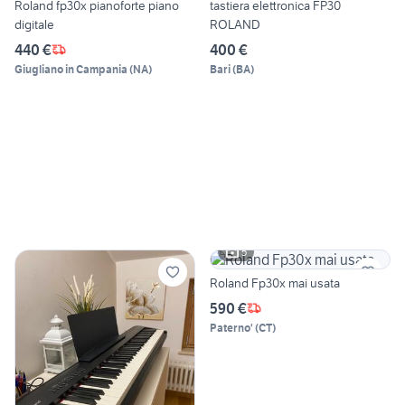
Roland fp30x pianoforte piano
tastiera elettronica FP30
digitale
ROLAND
440 €
400 €
Giugliano in Campania
(
NA
)
Bari
(
BA
)
5
Roland Fp30x mai usata
590 €
Paterno'
(
CT
)