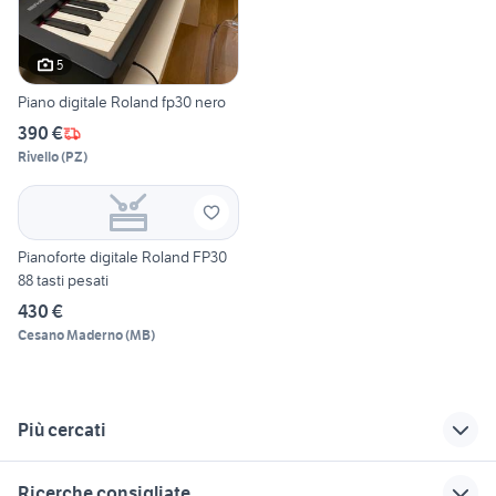
5
Piano digitale Roland fp30 nero
390 €
Rivello
(
PZ
)
Pianoforte digitale Roland FP30
88 tasti pesati
430 €
Cesano Maderno
(
MB
)
Più cercati
Correlati
Richerche simili
Suggerimenti
Ricerche consigliate