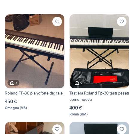
3
5
Roland FP-30 pianoforte digitale
Tastiera Roland Fp-30 tasti pesati
come nuova
450 €
400 €
Omegna
(
VB
)
Roma
(
RM
)