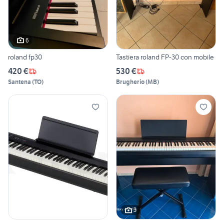
6
roland fp30
Tastiera roland FP-30 con mobile
420 €
530 €
Santena
(
TO
)
Brugherio
(
MB
)
3