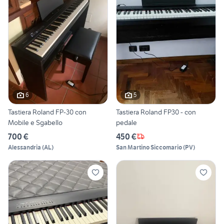
6
5
Tastiera Roland FP-30 con
Tastiera Roland FP30 - con
Mobile e Sgabello
pedale
700 €
450 €
Alessandria
(
AL
)
San Martino Siccomario
(
PV
)