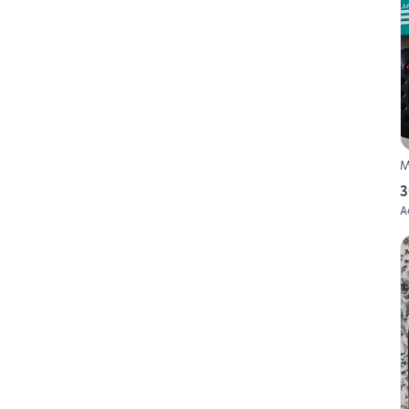
M
3
A