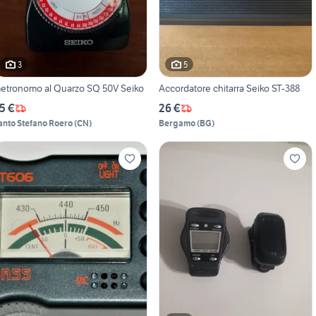
3
5
etronomo al Quarzo SQ 50V Seiko
Accordatore chitarra Seiko ST-388
5 €
26 €
anto Stefano Roero
(
CN
)
Bergamo
(
BG
)