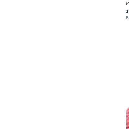
M
1
R