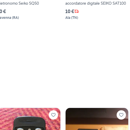
etronomo Seiko SQ50
accordatore digitale SEIKO SAT100
0 €
10 €
avenna
(
RA
)
Ala
(
TN
)