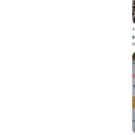
A
9
Q