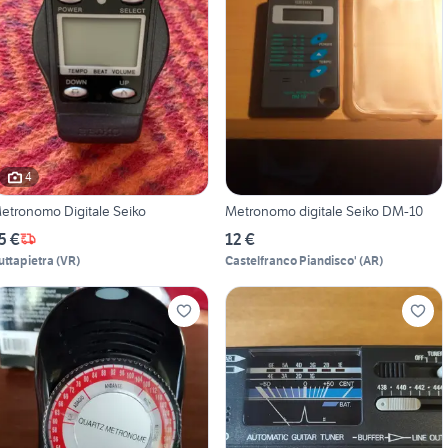
4
etronomo Digitale Seiko
Metronomo digitale Seiko DM-10
5 €
12 €
uttapietra
(
VR
)
Castelfranco Piandisco'
(
AR
)