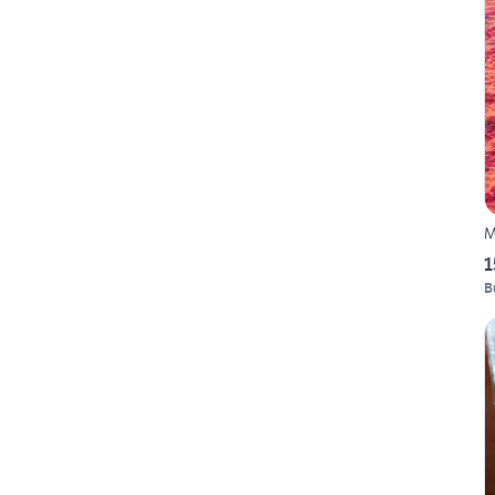
M
1
B