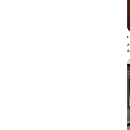
m
3
S