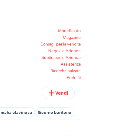
Modelli auto
Magazine
Consigli per la vendita
Negozi e Aziende
Subito per le Aziende
Assistenza
Ricerche salvate
Preferiti
Vendi
amaha clavinova
flicorno baritono
fender stratocaster usata
e