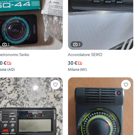
3
3
etronomo Seiko
Accordatore SEIKO
0 €
30 €
osta
(
AO
)
Milano
(
MI
)