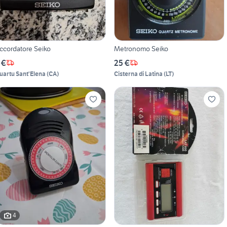
ccordatore Seiko
Metronomo Seiko
 €
25 €
uartu Sant'Elena
(
CA
)
Cisterna di Latina
(
LT
)
4