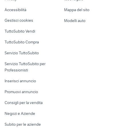
Garage e box
headliner
lettore karaoke
Caravan e Camper
Accessibilità
Mappa del sito
Loft, mansarde e
Veicoli commerciali
altro
Gestisci cookies
Modelli auto
Case vacanza
TuttoSubito Vendi
Uffici e Locali
TuttoSubito Compra
commerciali
Servizio TuttoSubito
elettronica
per la casa e la
sports e hobby
Servizio TuttoSubito per
persona
Informatica
Animali
Professionisti
Arredamento e
Console e
Accessori per
Casalinghi
Inserisci annuncio
Videogiochi
animali
Elettrodomestici
Promuovi annuncio
Audio/Video
Musica e Film
Giardino e Fai da te
Consigli per la vendita
Fotografia
Libri e Riviste
Abbigliamento e
Negozi e Aziende
Telefonia
Strumenti Musicali
Accessori
Subito per le aziende
Sports