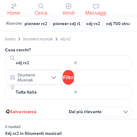
Home
Cerca
Vendi
Messaggi
pioneer rx2
pioneer xdj r1
xdj-rx2
xdj 700 strumen
Ricerche
Subito
Strumenti musicali
xdj rx2
Cosa cerchi?
Strumenti
Filtri
Musicali
Salva ricerca
Dal più rilevante
3 risultati
Xdj rx2 in Strumenti musicali