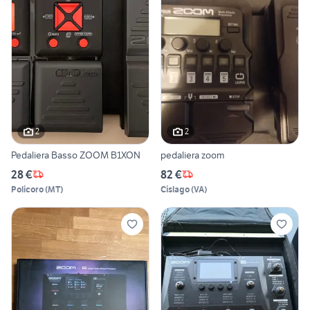
2
2
Pedaliera Basso ZOOM B1XON
pedaliera zoom
28 €
82 €
Policoro
(
MT
)
Cislago
(
VA
)