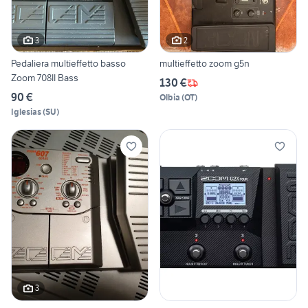
3
2
Pedaliera multieffetto basso
multieffetto zoom g5n
Zoom 708II Bass
130 €
90 €
Olbia
(
OT
)
Iglesias
(
SU
)
3