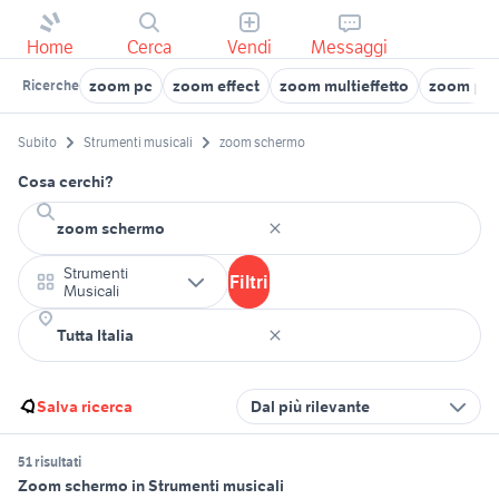
Home
Cerca
Vendi
Messaggi
zoom pc
zoom effect
zoom multieffetto
zoom pla
Ricerche
Subito
Strumenti musicali
zoom schermo
Cosa cerchi?
Strumenti
Filtri
Musicali
Salva ricerca
Dal più rilevante
51 risultati
Zoom schermo in Strumenti musicali