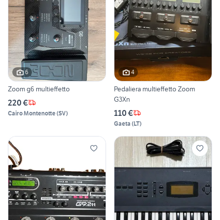
6
4
Zoom g6 multieffetto
Pedaliera multieffetto Zoom
G3Xn
220 €
110 €
Cairo Montenotte
(
SV
)
Gaeta
(
LT
)