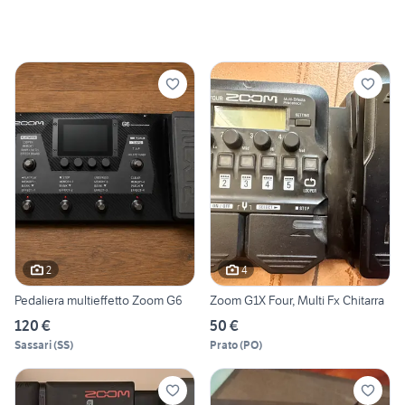
2
4
Pedaliera multieffetto Zoom G6
Zoom G1X Four, Multi Fx Chitarra
120 €
50 €
Sassari
(
SS
)
Prato
(
PO
)