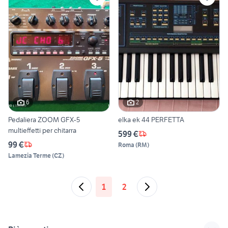
6
2
Pedaliera ZOOM GFX-5
elka ek 44 PERFETTA
multieffetti per chitarra
599 €
99 €
Roma
(
RM
)
Lamezia Terme
(
CZ
)
1
2