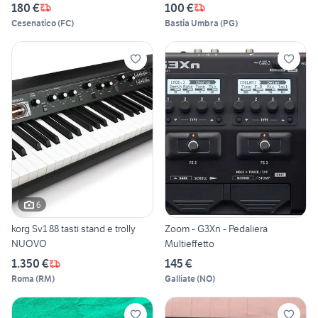
180 €
100 €
Cesenatico
(
FC
)
Bastia Umbra
(
PG
)
6
korg Sv1 88 tasti stand e trolly
Zoom - G3Xn - Pedaliera
NUOVO
Multieffetto
1.350 €
145 €
Roma
(
RM
)
Galliate
(
NO
)