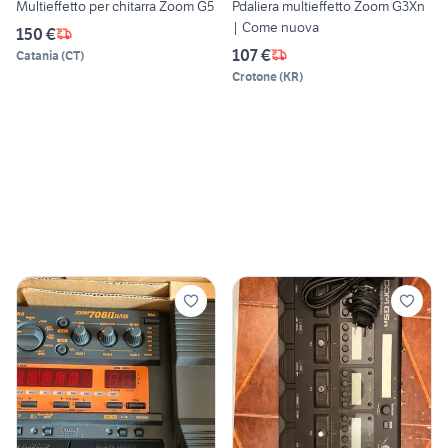
Multieffetto per chitarra Zoom G5
Pdaliera multieffetto Zoom G3Xn
| Come nuova
150 €
107 €
Catania
(
CT
)
Crotone
(
KR
)