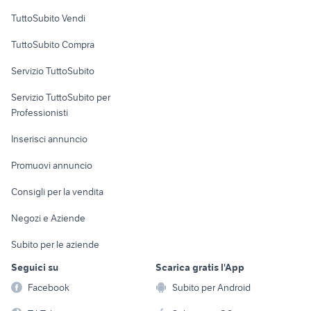
Case vacanza
TuttoSubito Vendi
Uffici e Locali
TuttoSubito Compra
commerciali
Servizio TuttoSubito
elettronica
per la casa e la
sports e hobby
Servizio TuttoSubito per
persona
Informatica
Animali
Professionisti
Arredamento e
Console e
Accessori per
Casalinghi
Inserisci annuncio
Videogiochi
animali
Elettrodomestici
Promuovi annuncio
Audio/Video
Musica e Film
Giardino e Fai da te
Consigli per la vendita
Fotografia
Libri e Riviste
Abbigliamento e
Negozi e Aziende
Telefonia
Strumenti Musicali
Accessori
Subito per le aziende
Sports
Tutto per i bambini
Seguici su
Scarica gratis l'App
Biciclette
Facebook
Subito per Android
Collezionismo