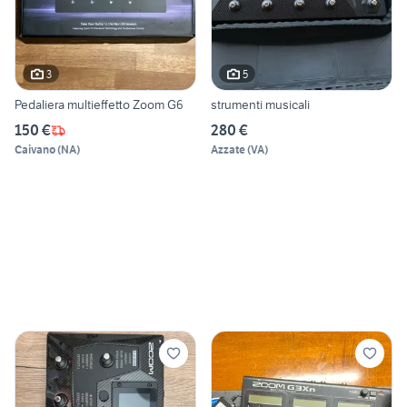
3
5
Pedaliera multieffetto Zoom G6
strumenti musicali
150 €
280 €
Caivano
(
NA
)
Azzate
(
VA
)