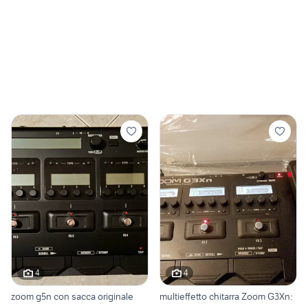
4
4
zoom g5n con sacca originale
multieffetto chitarra Zoom G3Xn: