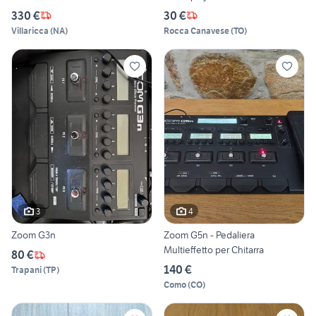
330 €
30 €
Villaricca
(
NA
)
Rocca Canavese
(
TO
)
3
4
Zoom G3n
Zoom G5n - Pedaliera
Multieffetto per Chitarra
80 €
140 €
Trapani
(
TP
)
Como
(
CO
)