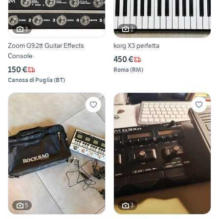
3
2
Zoom G9.2tt Guitar Effects
korg X3 perfetta
Console
450 €
150 €
Roma
(
RM
)
Canosa di Puglia
(
BT
)
5
3