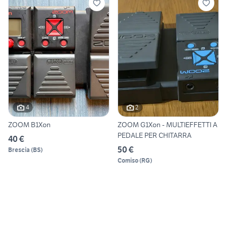
4
2
ZOOM B1Xon
ZOOM G1Xon - MULTIEFFETTI A
PEDALE PER CHITARRA
40 €
50 €
Brescia
(
BS
)
Comiso
(
RG
)