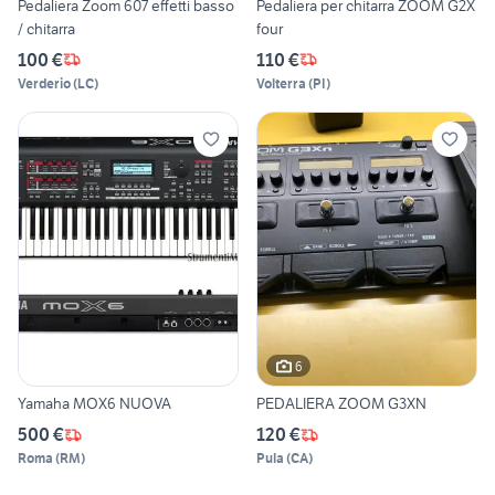
Pedaliera Zoom 607 effetti basso
Pedaliera per chitarra ZOOM G2X
/ chitarra
four
100 €
110 €
Verderio
(
LC
)
Volterra
(
PI
)
6
Yamaha MOX6 NUOVA
PEDALIERA ZOOM G3XN
500 €
120 €
Roma
(
RM
)
Pula
(
CA
)