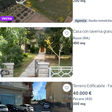
200 mq
Vetrina
Agenzia
Studio Immobili
Giacomo Nicotra
Casa con taverna grana
Russi
(
RA
)
450 mq
6
Terreno Edificabile - F
40.000 €
Favara
(
AG
)
300 mq