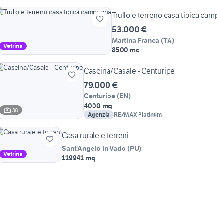
Trullo e terreno casa tipica ca
53.000 €
Martina Franca
(
TA
)
Vetrina
8500 mq
Cascina/Casale - Centuripe
79.000 €
Centuripe
(
EN
)
4000 mq
30
Agenzia
RE/MAX Platinum
Casa rurale e terreni
Sant'Angelo in Vado
(
PU
)
Vetrina
119941 mq