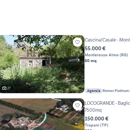
Cascina/Casale - Mon
55.000 €
Monterosso Almo
(
RG
)
80 mq
27
Agenzia
Remax Platinum
LOCOGRANDE - Baglio 
7500mq
150.000 €
Trapani
(
TP
)