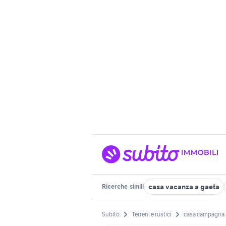
casa vacanza a gaeta
Ricerche
simili
Subito
Terreni e rustici
casa campagna