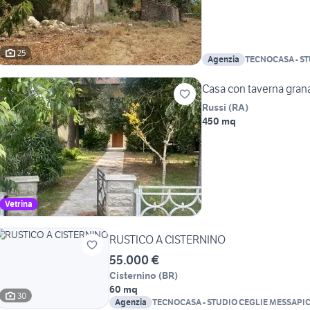
25
Agenzia
TECNOCASA - S
DOMENICO SAS
Casa con taverna grana
Russi
(
RA
)
450 mq
Vetrina
RUSTICO A CISTERNINO
55.000 €
Cisternino
(
BR
)
60 mq
30
Agenzia
TECNOCASA - STUDIO CEGLIE MESSAPIC