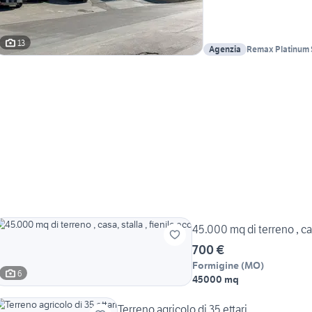
13
Agenzia
Remax Platinum
45.000 mq di terreno , cas
700 €
Formigine
(
MO
)
6
45000 mq
Terreno agricolo di 35 ettari