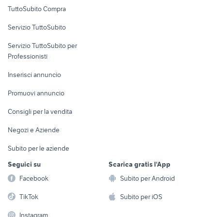
Uffici e Locali
TuttoSubito Compra
commerciali
Servizio TuttoSubito
elettronica
per la casa e la
sports e hobby
Servizio TuttoSubito per
persona
Informatica
Animali
Professionisti
Arredamento e
Console e
Accessori per
Casalinghi
Inserisci annuncio
Videogiochi
animali
Elettrodomestici
Promuovi annuncio
Audio/Video
Musica e Film
Giardino e Fai da te
Consigli per la vendita
Fotografia
Libri e Riviste
Abbigliamento e
Negozi e Aziende
Telefonia
Strumenti Musicali
Accessori
Subito per le aziende
Sports
Tutto per i bambini
Seguici su
Scarica gratis l'App
Biciclette
Facebook
Subito per Android
Collezionismo
TikTok
Subito per iOS
Instagram