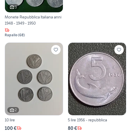
3
Monete Repubblica Italiana anni
1948 - 1949 - 1950
Rapallo
(
GE
)
2
10 lire
5 lire 1956 - repubblica
100 €
80 €