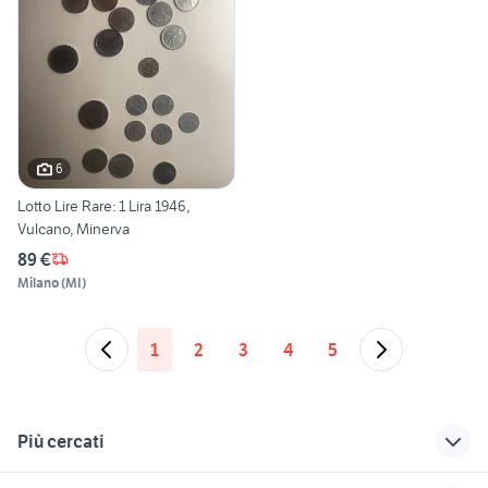
6
Lotto Lire Rare: 1 Lira 1946,
Vulcano, Minerva
89 €
Milano
(
MI
)
1
2
3
4
5
Più cercati
Correlati
Richerche simili
Suggerimenti