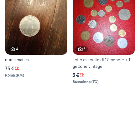
4
5
numismatica
Lotto assortito di 17 monete + 1
gettone vintage
75 €
5 €
Roma
(
RM
)
Bussoleno
(
TO
)