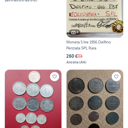
San Pietro in Gu
(
PD
)
4
Moneta 5 lire 1956 Delfino
Periziata SPL Rara
260 €
Ancona
(
AN
)