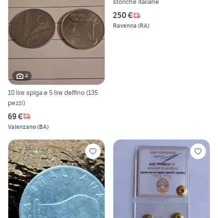
storiche italiane
250 €
Ravenna
(
RA
)
4
10 lire spiga e 5 lire delfino (135
pezzi)
69 €
Valenzano
(
BA
)