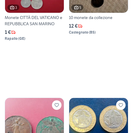
3
5
Monete CITTÀ DEL VATICANO e
10 monete da collezione
REPUBBLICA SAN MARINO
12 €
1 €
Castegnato
(
BS
)
Rapallo
(
GE
)