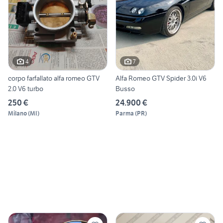
4
7
corpo farfallato alfa romeo GTV
Alfa Romeo GTV Spider 3.0i V6
2.0 V6 turbo
Busso
250 €
24.900 €
Milano
(
MI
)
Parma
(
PR
)