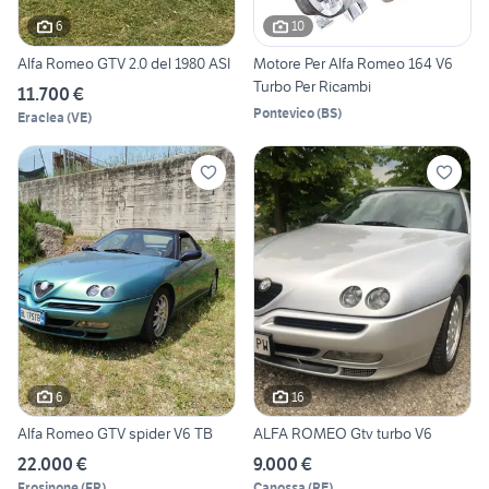
6
10
Alfa Romeo GTV 2.0 del 1980 ASI
Motore Per Alfa Romeo 164 V6
Turbo Per Ricambi
11.700 €
Pontevico
(
BS
)
Eraclea
(
VE
)
6
16
Alfa Romeo GTV spider V6 TB
ALFA ROMEO Gtv turbo V6
22.000 €
9.000 €
Frosinone
(
FR
)
Canossa
(
RE
)