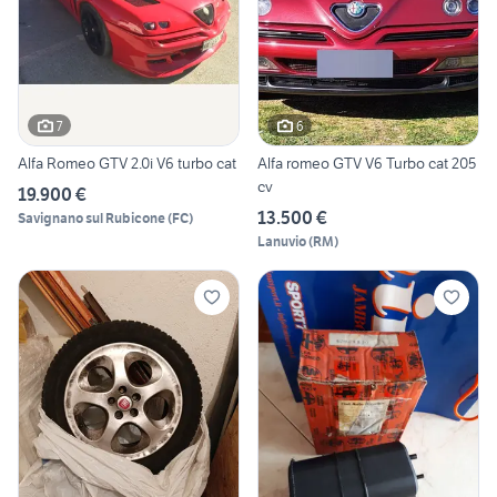
7
6
Alfa Romeo GTV 2.0i V6 turbo cat
Alfa romeo GTV V6 Turbo cat 205
cv
19.900 €
13.500 €
Savignano sul Rubicone
(
FC
)
Lanuvio
(
RM
)