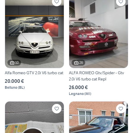
10
26
Alfa Romeo GTV 2.0i V6 turbo cat
ALFA ROMEO Gtv/Spider - Gtv
2.0i V6 turbo cat Repl
20.000 €
26.000 €
Belluno
(
BL
)
Legnano
(
MI
)