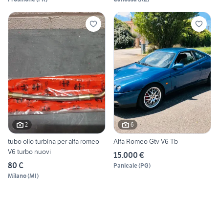
2
6
tubo olio turbina per alfa romeo
Alfa Romeo Gtv V6 Tb
V6 turbo nuovi
15.000 €
80 €
Panicale
(
PG
)
Milano
(
MI
)