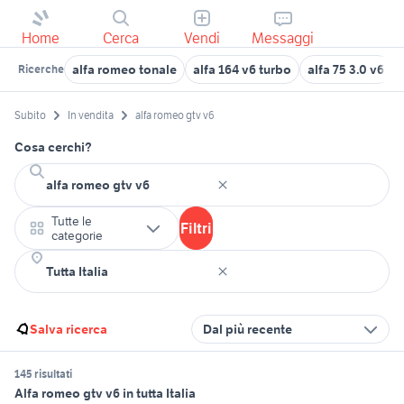
Home
Cerca
Vendi
Messaggi
alfa romeo tonale
alfa 164 v6 turbo
alfa 75 3.0 v6
Ricerche
Subito
In vendita
alfa romeo gtv v6
Cosa cerchi?
Tutte le
Filtri
categorie
Salva ricerca
Dal più recente
145 risultati
Alfa romeo gtv v6 in tutta Italia