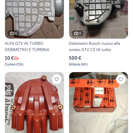
6
5
ALFA GTV V6 TURBO
Debimetro Bosch nuovo alfa
DEBIMETRO E TURBINA
romeo GTV 2.0 V6 turbo
10 €
500 €
Cuneo
(
CN
)
Milano
(
MI
)