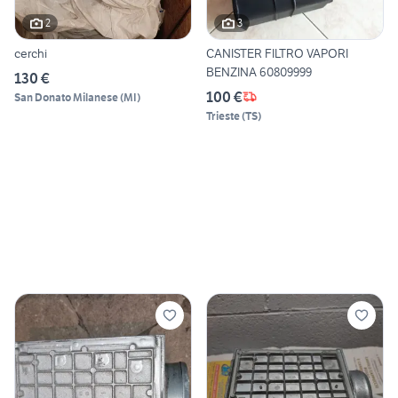
2
3
cerchi
CANISTER FILTRO VAPORI
BENZINA 60809999
130 €
100 €
San Donato Milanese
(
MI
)
Trieste
(
TS
)