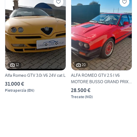
12
20
Alfa Romeo GTV 3.0i V6 24V cat L
ALFA ROMEO GTV 2.5 I V6
MOTORE BUSSO GRAND PRIX
31.000 €
AS
28.500 €
Pietraperzia
(
EN
)
Trecate
(
NO
)