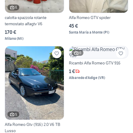
6
calotta spazzola rotante
Alfa Romeo GTV spider
termostato alfagtv V6
45 €
170 €
Santa Maria a Monte
(
PI
)
Milano
(
MI
)
6
Ricambi Alfa Romeo GTV 916
1 €
Albaredo d'Adige
(
VR
)
5
Alfa Romeo Gtv (916) 2.0 V6 TB
Lusso