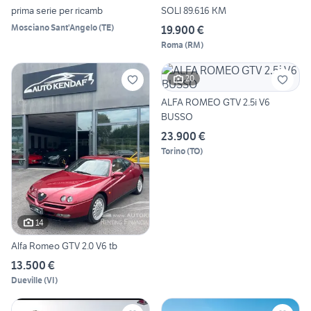
prima serie per ricamb
SOLI 89.616 KM
Mosciano Sant'Angelo
(
TE
)
19.900 €
Roma
(
RM
)
20
ALFA ROMEO GTV 2.5i V6
BUSSO
23.900 €
Torino
(
TO
)
14
Alfa Romeo GTV 2.0 V6 tb
13.500 €
Dueville
(
VI
)