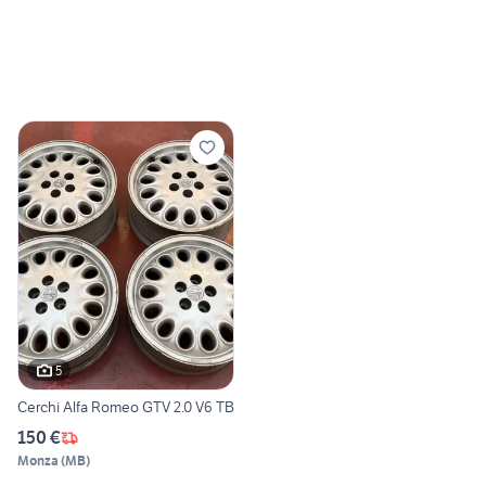
5
Cerchi Alfa Romeo GTV 2.0 V6 TB
150 €
Monza
(
MB
)