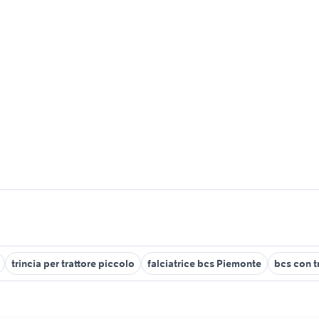
trincia per trattore piccolo
falciatrice bcs Piemonte
bcs con t