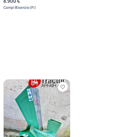
8.900 €
Campi Bisenzio
(
FI
)