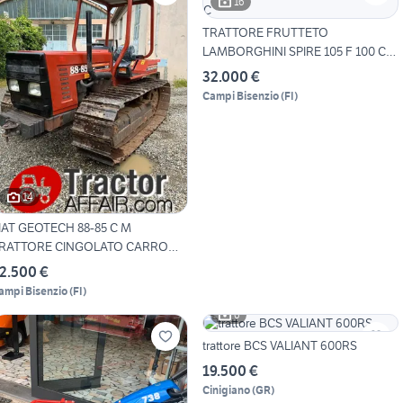
16
TRATTORE FRUTTETO
LAMBORGHINI SPIRE 105 F 100 CV
C
32.000 €
Campi Bisenzio
(
FI
)
14
IAT GEOTECH 88-85 C M
RATTORE CINGOLATO CARRO
MO
2.500 €
ampi Bisenzio
(
FI
)
6
trattore BCS VALIANT 600RS
19.500 €
Cinigiano
(
GR
)