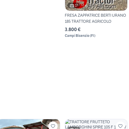
17
FRESA ZAPPATRICE BERTI URANO
185 TRATTORE AGRICOLO
3.800 €
Campi Bisenzio
(
FI
)