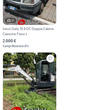
10
Iveco Daily 35 8 DC Doppia Cabina
Cassone Fisso x
2.000 €
Campi Bisenzio
(
FI
)