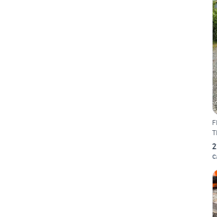
F
T
2
C