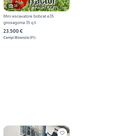
16
Mini escavatore bobcat e35
girosagoma 35 q.li
23.500 €
Campi Bisenzio
(
FI
)