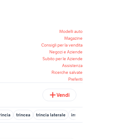
Modelli auto
Magazine
Consigli per la vendita
Negozi e Aziende
Subito per le Aziende
Assistenza
Ricerche salvate
Preferiti
Vendi
rincia
trincea
trincia laterale
imballatrice per bcs
ranghinato