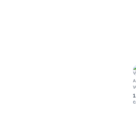
A
V
1
C