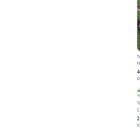
T
H
4
Ci
T
1
2
C