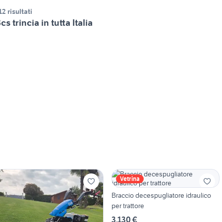
12 risultati
cs trincia in tutta Italia
Vetrina
Braccio decespugliatore idraulico
per trattore
3.130 €