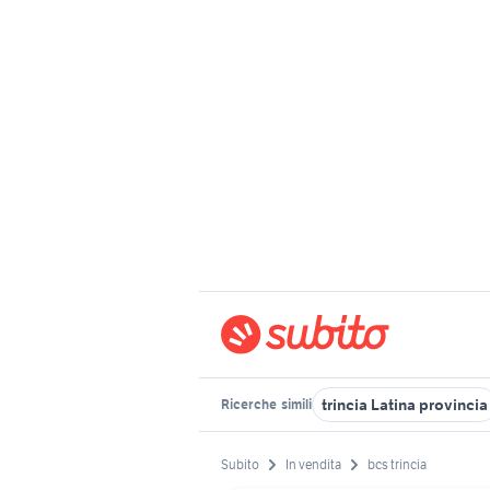
trincia Latina provincia
Ricerche
simili
Subito
In vendita
bcs trincia