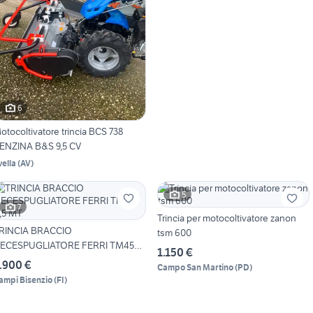
6
otocoltivatore trincia BCS 738
ENZINA B&S 9,5 CV
vella
(
AV
)
5
7
Trincia per motocoltivatore zanon
RINCIA BRACCIO
tsm 600
ECESPUGLIATORE FERRI TM45
1.150 €
,5 MT
.900 €
Campo San Martino
(
PD
)
ampi Bisenzio
(
FI
)