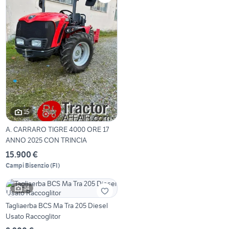
15
A. CARRARO TIGRE 4000 ORE 17
ANNO 2025 CON TRINCIA
15.900 €
Campi Bisenzio
(
FI
)
14
Tagliaerba BCS Ma Tra 205 Diesel
Usato Raccoglitor