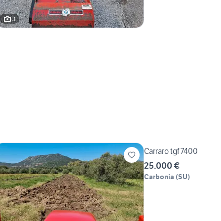
3
Carraro tgf 7400
25.000 €
Carbonia
(
SU
)