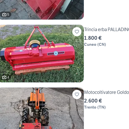
5
Trincia erba PALLADI
1.800 €
Cuneo
(
CN
)
4
Motocoltivatore Goldo
2.600 €
Trento
(
TN
)