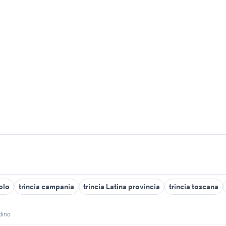
colo
trincia campania
trincia Latina provincia
trincia toscana
adino