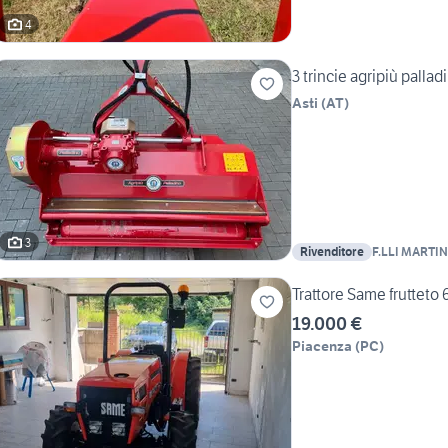
4
3 trincie agripiù palla
Asti
(
AT
)
3
Rivenditore
F.LLI MARTIN
Trattore Same frutteto 
19.000 €
Piacenza
(
PC
)