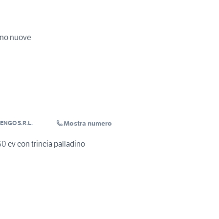
dino nuove
Mostra numero
ENGO S.R.L.
60 cv con trincia palladino