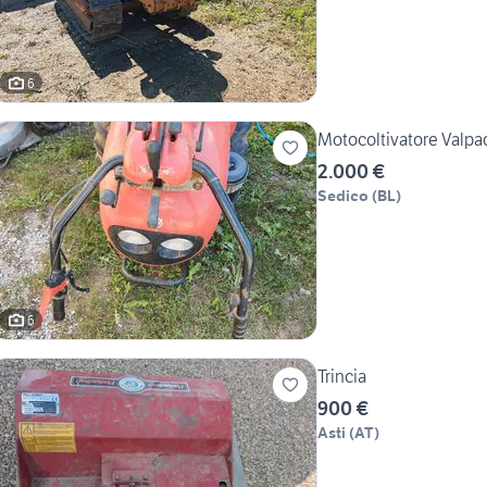
6
Motocoltivatore Valpa
2.000 €
Sedico
(
BL
)
6
Trincia
900 €
Asti
(
AT
)