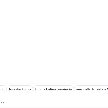
colo
forester turbo
trincia Latina provincia
verricello forestale
tale