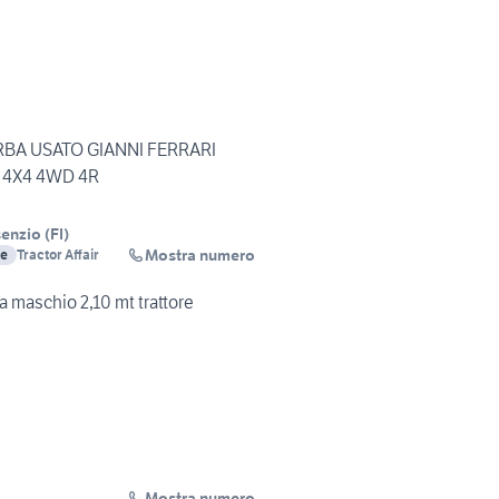
RBA USATO GIANNI FERRARI
 4X4 4WD 4R
senzio
(
FI
)
Mostra numero
re
Tractor Affair
fa maschio 2,10 mt trattore
Mostra numero