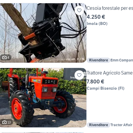
Cesoia forestale per e
4.250 €
Imola
(
BO
)
4
Rivenditore
Emm Company
Trattore Agricolo Sam
7.800 €
Campi Bisenzio
(
FI
)
13
Rivenditore
Tractor Affair