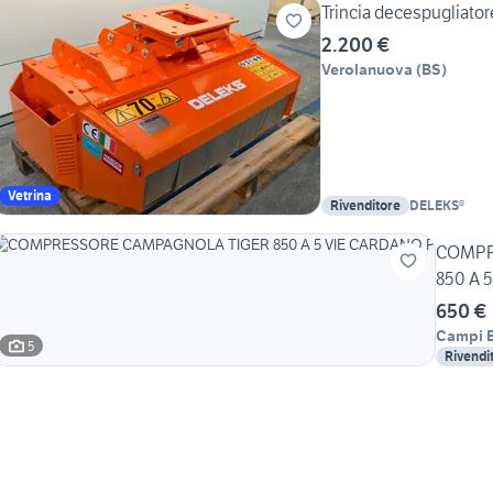
Trincia decespugliator
2.200 €
Verolanuova
(
BS
)
Vetrina
Rivenditore
DELEKS®
COMPR
850 A 
650 €
Campi B
5
Rivendi