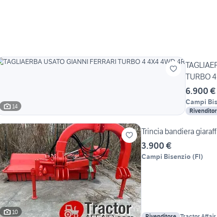
TAGLIAE
TURBO 4
6.900 €
Campi Bi
14
Rivendito
Trincia bandiera giaraf
3.900 €
Campi Bisenzio
(
FI
)
10
Rivenditore
Tractor Affair