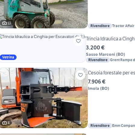
13
Rivenditore
Tractor Affair
Trincia Idraulica a Cingh
3.200 €
Sasso Marconi
(
BO
)
Vetrina
Rivenditore
Grent Rampe di
Attrezzature 
Cesoia forestale per e
7.906 €
Imola
(
BO
)
4
Rivenditore
Emm Company