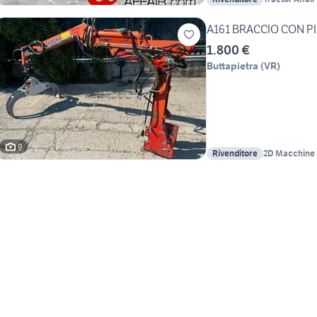
A161 BRACCIO CON PI
1.800 €
Buttapietra
(
VR
)
9
Rivenditore
2D Macchine 