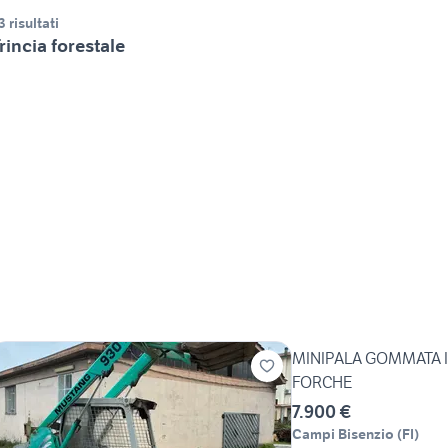
3 risultati
rincia forestale
MINIPALA GOMMATA 
FORCHE
7.900 €
Campi Bisenzio
(
FI
)