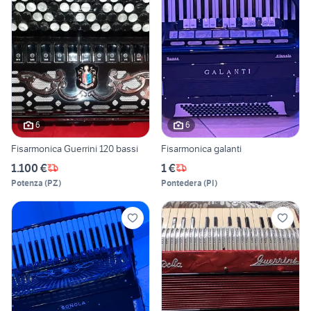
6
6
Fisarmonica Guerrini 120 bassi
Fisarmonica galanti
1.100 €
1 €
Potenza
(
PZ
)
Pontedera
(
PI
)