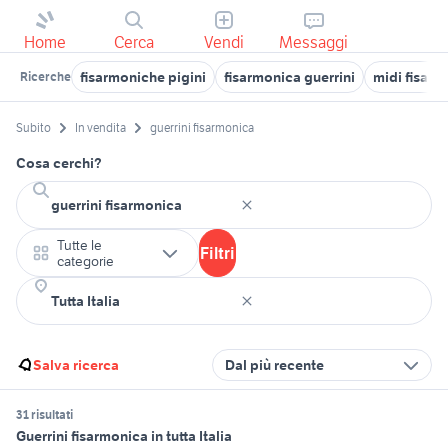
Home
Cerca
Vendi
Messaggi
fisarmoniche pigini
fisarmonica guerrini
midi fisarm
Ricerche
Subito
In vendita
guerrini fisarmonica
Cosa cerchi?
Tutte le
Filtri
categorie
Salva ricerca
Dal più recente
31 risultati
Guerrini fisarmonica in tutta Italia