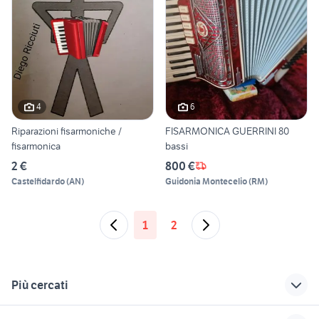
4
6
Riparazioni fisarmoniche /
FISARMONICA GUERRINI 80
fisarmonica
bassi
2 €
800 €
Castelfidardo
(
AN
)
Guidonia Montecelio
(
RM
)
1
2
Più cercati
Correlati
Richerche simili
Suggerimenti