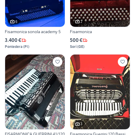
6
2
Fisarmonica sonola academy 5
Fisarmonica
3.400 €
500 €
Pontedera
(
PI
)
Sori
(
GE
)
3
FISARMONICA GUERRINI 41/120
Fisarmonica Guerrini 120 Bassi