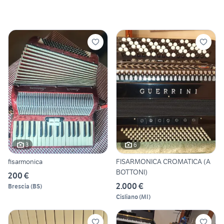
3
6
fisarmonica
FISARMONICA CROMATICA (A
BOTTONI)
200 €
2.000 €
Brescia
(
BS
)
Cisliano
(
MI
)