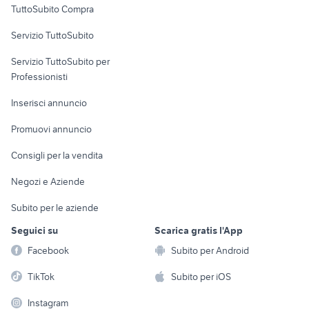
TuttoSubito Compra
commerciali
Servizio TuttoSubito
elettronica
per la casa e la
sports e hobby
Servizio TuttoSubito per
persona
Informatica
Animali
Professionisti
Arredamento e
Console e
Accessori per
Casalinghi
Inserisci annuncio
Videogiochi
animali
Elettrodomestici
Promuovi annuncio
Audio/Video
Musica e Film
Giardino e Fai da te
Consigli per la vendita
Fotografia
Libri e Riviste
Abbigliamento e
Negozi e Aziende
Telefonia
Strumenti Musicali
Accessori
Subito per le aziende
Sports
Tutto per i bambini
Seguici su
Scarica gratis l'App
Biciclette
Facebook
Subito per Android
Collezionismo
TikTok
Subito per iOS
Instagram