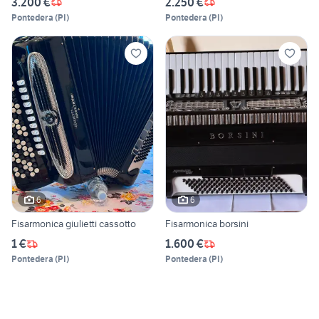
3.200 €
2.250 €
Pontedera
(
PI
)
Pontedera
(
PI
)
6
6
Fisarmonica giulietti cassotto
Fisarmonica borsini
1 €
1.600 €
Pontedera
(
PI
)
Pontedera
(
PI
)