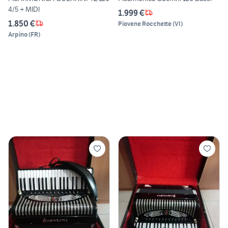
4/5 + MIDI
1.999 €
1.850 €
Piovene Rocchette
(
VI
)
Arpino
(
FR
)