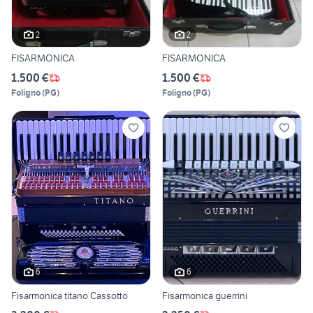
2
2
FISARMONICA
FISARMONICA
1.500 €
1.500 €
Foligno
(
PG
)
Foligno
(
PG
)
6
6
Fisarmonica titano Cassotto
Fisarmonica guerrini