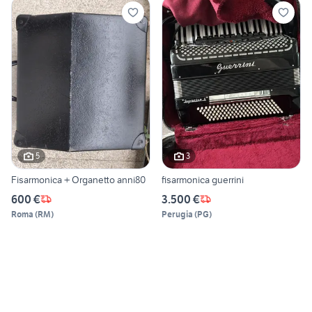
5
3
Fisarmonica + Organetto anni80
fisarmonica guerrini
600 €
3.500 €
Roma
(
RM
)
Perugia
(
PG
)