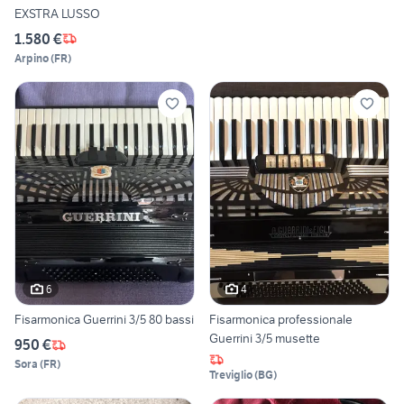
EXSTRA LUSSO
1.580 €
Arpino
(
FR
)
6
4
Fisarmonica Guerrini 3/5 80 bassi
Fisarmonica professionale
Guerrini 3/5 musette
950 €
Sora
(
FR
)
Treviglio
(
BG
)