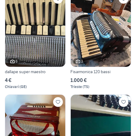
6
3
dallape super maestro
Fisarmonica 120 bassi
4 €
1.000 €
Chiavari
(
GE
)
Trieste
(
TS
)