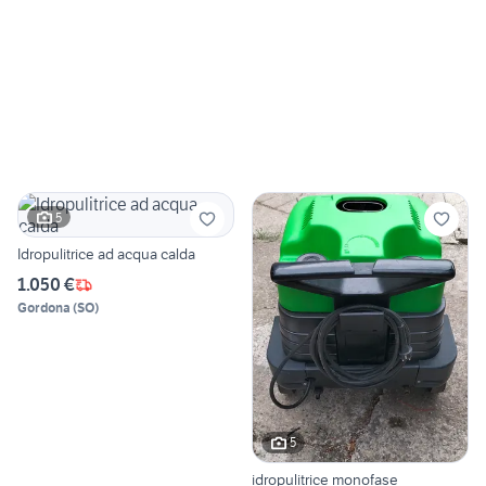
5
Idropulitrice ad acqua calda
1.050 €
Gordona
(
SO
)
5
idropulitrice monofase