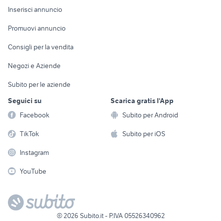
Console e
Accessori per
Casalinghi
Inserisci annuncio
Videogiochi
animali
Elettrodomestici
Promuovi annuncio
Audio/Video
Musica e Film
Giardino e Fai da te
Consigli per la vendita
Fotografia
Libri e Riviste
Abbigliamento e
Negozi e Aziende
Telefonia
Strumenti Musicali
Accessori
Subito per le aziende
Sports
Tutto per i bambini
Seguici su
Scarica gratis l'App
Biciclette
Facebook
Subito per Android
Collezionismo
TikTok
Subito per iOS
Instagram
YouTube
©
2026
Subito.it - P.IVA 05526340962