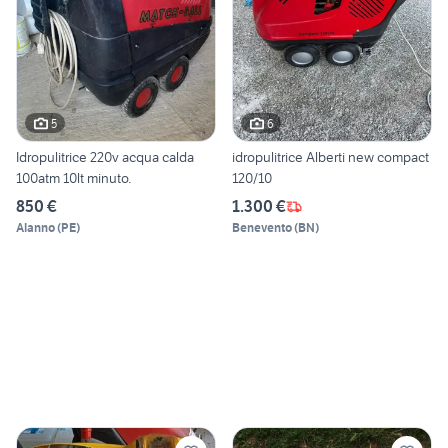
5
6
Idropulitrice 220v acqua calda
idropulitrice Alberti new compact
100atm 10lt minuto.
120/10
850 €
1.300 €
Alanno
(
PE
)
Benevento
(
BN
)