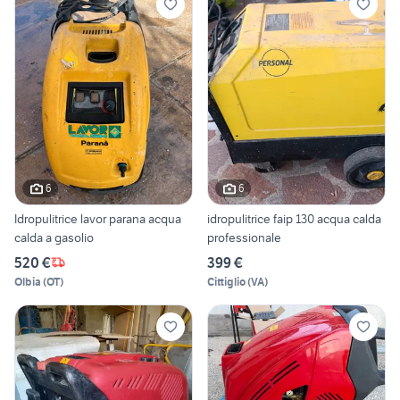
6
6
Idropulitrice lavor parana acqua
idropulitrice faip 130 acqua calda
calda a gasolio
professionale
520 €
399 €
Olbia
(
OT
)
Cittiglio
(
VA
)