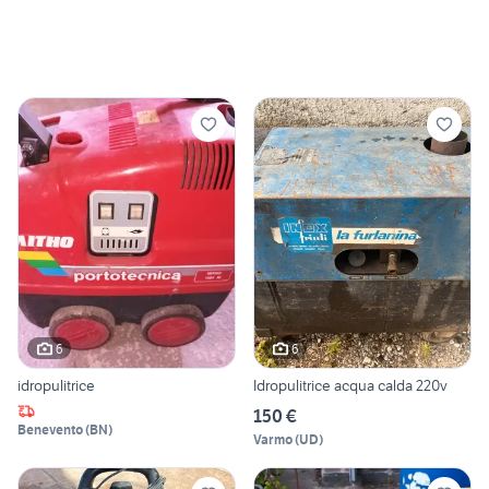
6
6
idropulitrice
Idropulitrice acqua calda 220v
150 €
Benevento
(
BN
)
Varmo
(
UD
)