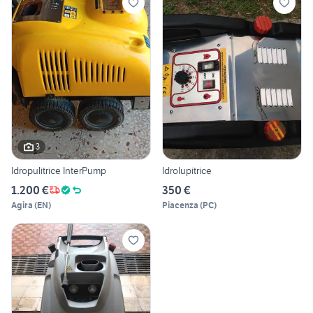
3
Idropulitrice InterPump
Idrolupitrice
1.200 €
350 €
Agira
(
EN
)
Piacenza
(
PC
)