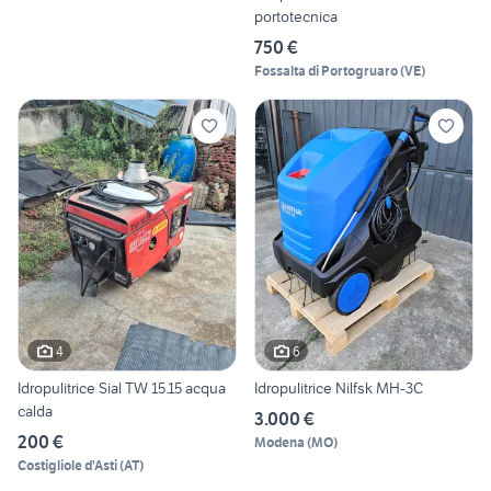
portotecnica
750 €
Fossalta di Portogruaro
(
VE
)
4
6
Idropulitrice Sial TW 15.15 acqua
Idropulitrice Nilfsk MH-3C
calda
3.000 €
200 €
Modena
(
MO
)
Costigliole d'Asti
(
AT
)