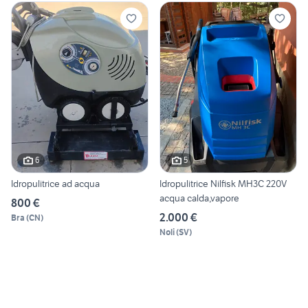
6
5
Idropulitrice ad acqua
Idropulitrice Nilfisk MH3C 220V
acqua calda,vapore
800 €
2.000 €
Bra
(
CN
)
Noli
(
SV
)