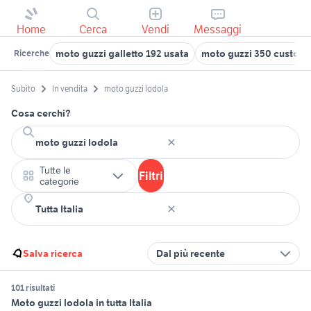
Home
Cerca
Vendi
Messaggi
moto guzzi galletto 192 usata
moto guzzi 350 custom
Ricerche
Subito
In vendita
moto guzzi lodola
Cosa cerchi?
Tutte le
Filtri
categorie
Salva ricerca
Dal più recente
101 risultati
Moto guzzi lodola in tutta Italia