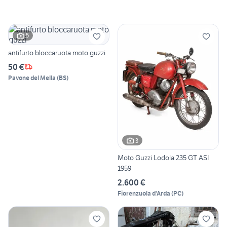
5
antifurto bloccaruota moto guzzi
50 €
Pavone del Mella
(
BS
)
3
Moto Guzzi Lodola 235 GT ASI
1959
2.600 €
Fiorenzuola d'Arda
(
PC
)