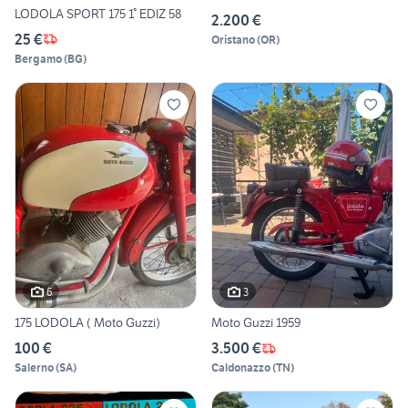
LODOLA SPORT 175 1° EDIZ 58
2.200 €
25 €
Oristano
(
OR
)
Bergamo
(
BG
)
6
3
175 LODOLA ( Moto Guzzi)
Moto Guzzi 1959
100 €
3.500 €
Salerno
(
SA
)
Caldonazzo
(
TN
)