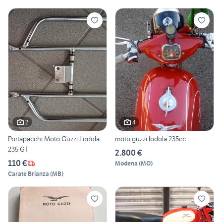
2
4
Portapacchi Moto Guzzi Lodola
moto guzzi lodola 235cc
235 GT
2.800 €
110 €
Modena
(
MO
)
Carate Brianza
(
MB
)