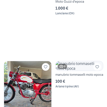
Moto Guzzi d'epoca
1.000 €
Lanciano
(
CH
)
4
manubrio tommaselli moto epoca
100 €
Ariano Irpino
(
AV
)