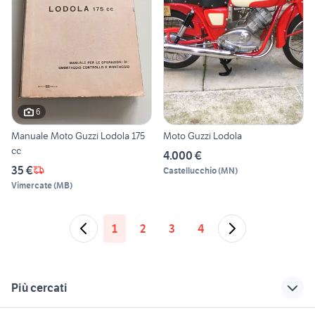
6
Manuale Moto Guzzi Lodola 175
Moto Guzzi Lodola
cc
4.000 €
35 €
Castellucchio
(
MN
)
Vimercate
(
MB
)
1
2
3
4
Più cercati