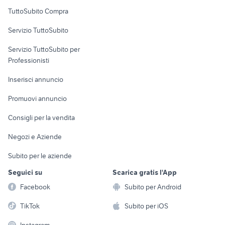
Uffici e Locali
TuttoSubito Compra
commerciali
Servizio TuttoSubito
elettronica
per la casa e la
sports e hobby
Servizio TuttoSubito per
persona
Informatica
Animali
Professionisti
Arredamento e
Console e
Accessori per
Casalinghi
Inserisci annuncio
Videogiochi
animali
Elettrodomestici
Promuovi annuncio
Audio/Video
Musica e Film
Giardino e Fai da te
Consigli per la vendita
Fotografia
Libri e Riviste
Abbigliamento e
Negozi e Aziende
Telefonia
Strumenti Musicali
Accessori
Subito per le aziende
Sports
Tutto per i bambini
Seguici su
Scarica gratis l'App
Biciclette
Facebook
Subito per Android
Collezionismo
TikTok
Subito per iOS
Instagram