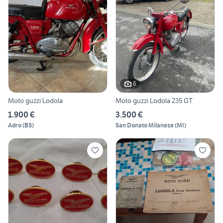
6
Moto guzzi Lodola
Moto guzzi Lodola 235 GT
1.900 €
3.500 €
Adro
(
BS
)
San Donato Milanese
(
MI
)