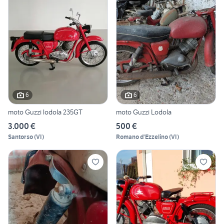
6
6
moto Guzzi lodola 235GT
moto Guzzi Lodola
3.000 €
500 €
Santorso
(
VI
)
Romano d'Ezzelino
(
VI
)