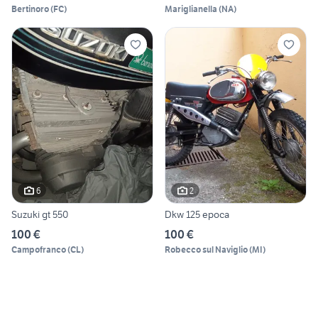
Bertinoro
(
FC
)
Mariglianella
(
NA
)
6
2
Suzuki gt 550
Dkw 125 epoca
100 €
100 €
Campofranco
(
CL
)
Robecco sul Naviglio
(
MI
)