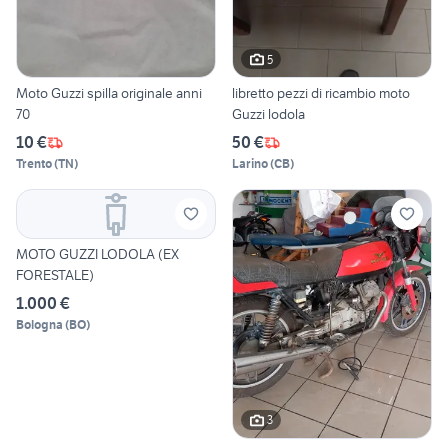
5
Moto Guzzi spilla originale anni
libretto pezzi di ricambio moto
70
Guzzi lodola
10 €
50 €
Trento
(
TN
)
Larino
(
CB
)
MOTO GUZZI LODOLA (EX
FORESTALE)
1.000 €
Bologna
(
BO
)
3