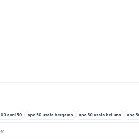
1100 anni 50
ape 50 usata bergamo
ape 50 usata belluno
ape 5
 50