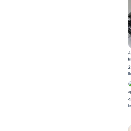
A
l
2
E
a
4
I