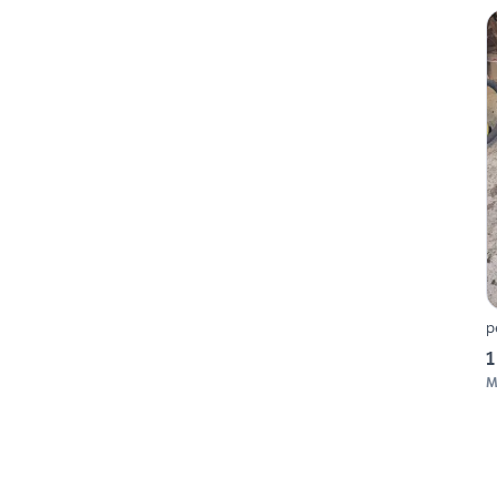
p
1
M