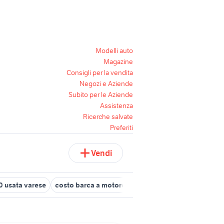
Modelli auto
Magazine
Consigli per la vendita
Negozi e Aziende
Subito per le Aziende
Assistenza
Ricerche salvate
Preferiti
Vendi
0 usata varese
costo barca a motore
typhoon 50
italjet 50 ann