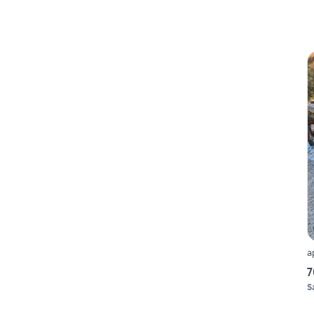
a
7
S