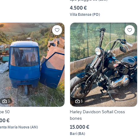
4.500 €
Villa Estense
(
PD
)
3
6
pe 50
Harley Davidson Softail Cross
bones
00 €
15.000 €
anta Maria Nuova
(
AN
)
Bari
(
BA
)