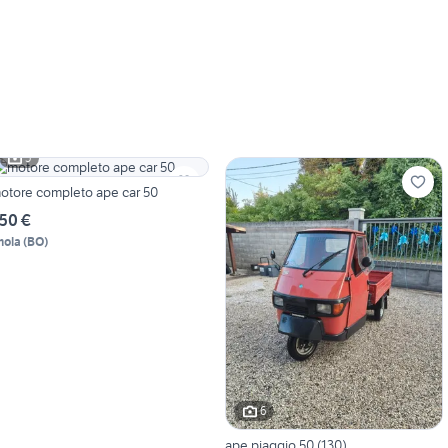
5
otore completo ape car 50
50 €
mola
(
BO
)
6
ape piaggio 50 (130)