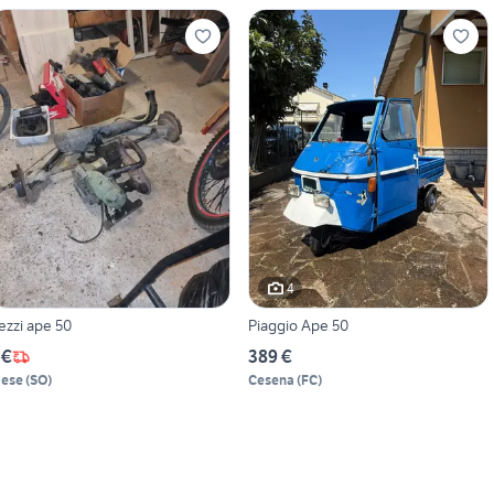
4
ezzi ape 50
Piaggio Ape 50
 €
389 €
ese
(
SO
)
Cesena
(
FC
)