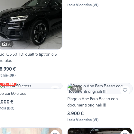
Isola Vicentina
(
VI
)
26
udi Q5 50 TDI quattro tiptronic S
ine plus
8.990 €
rchie
(
BR
)
Vetrina
6
pe car 50 cross
Piaggio Ape Faro Basso con
.000 €
documenti originali !!!
mola
(
BO
)
3.900 €
Isola Vicentina
(
VI
)