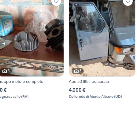
3
5
ruppo motore completo
Ape 50 tlt5t restaurata
0 €
4.000 €
agnacavallo
(
RA
)
Colloredo di Monte Albano
(
UD
)