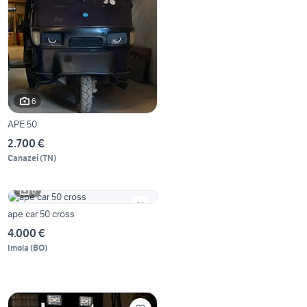
6
APE 50
2.700 €
Canazei
(
TN
)
6
ape car 50 cross
4.000 €
Imola
(
BO
)