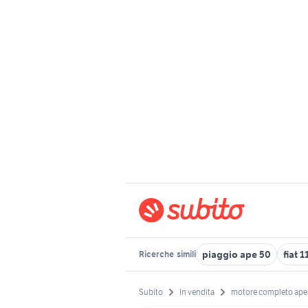
piaggio ape 50
fiat 
Ricerche
simili
Subito
In vendita
motore completo ape