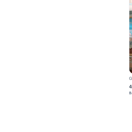
G
4
B