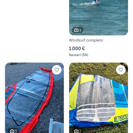
3
Windsurf completo
1.000 €
Sassari
(
SS
)
5
2