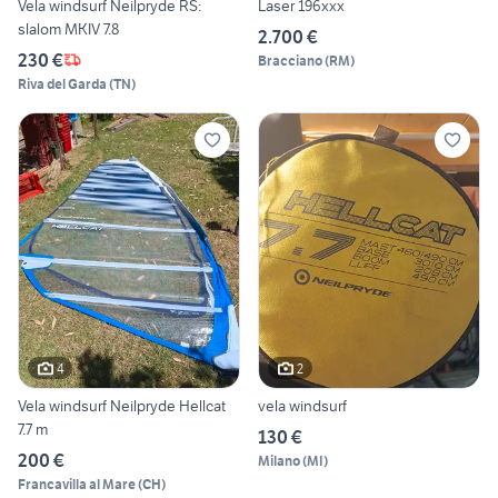
Vela windsurf Neilpryde RS:
Laser 196xxx
slalom MKIV 7.8
2.700 €
230 €
Bracciano
(
RM
)
Riva del Garda
(
TN
)
4
2
Vela windsurf Neilpryde Hellcat
vela windsurf
7.7 m
130 €
200 €
Milano
(
MI
)
Francavilla al Mare
(
CH
)