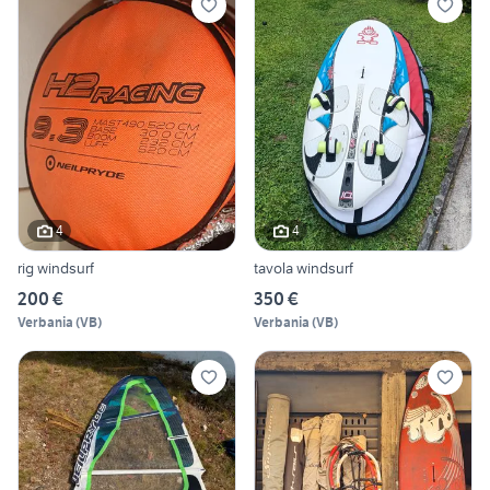
4
4
rig windsurf
tavola windsurf
200 €
350 €
Verbania
(
VB
)
Verbania
(
VB
)