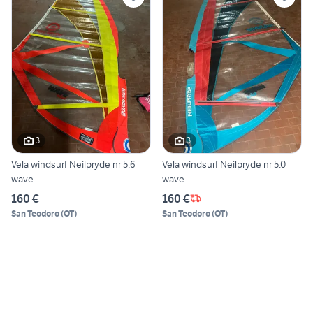
3
3
Vela windsurf Neilpryde nr 5.6
Vela windsurf Neilpryde nr 5.0
wave
wave
160 €
160 €
San Teodoro
(
OT
)
San Teodoro
(
OT
)