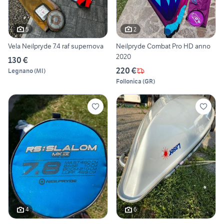
5
2
Vela Neilpryde 7.4 raf supernova
Neilpryde Combat Pro HD anno
2020
130 €
220 €
Legnano
(
MI
)
Follonica
(
GR
)
4
6