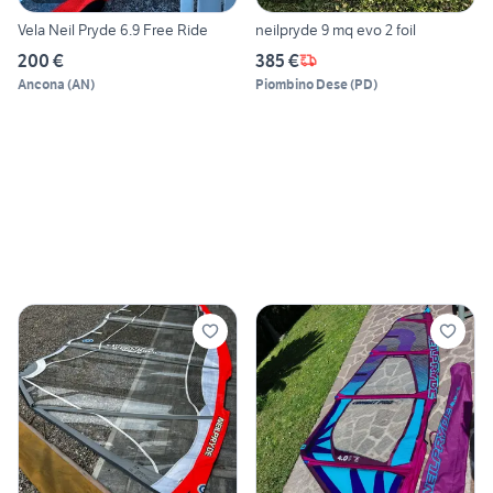
Vela Neil Pryde 6.9 Free Ride
neilpryde 9 mq evo 2 foil
200 €
385 €
Ancona
(
AN
)
Piombino Dese
(
PD
)