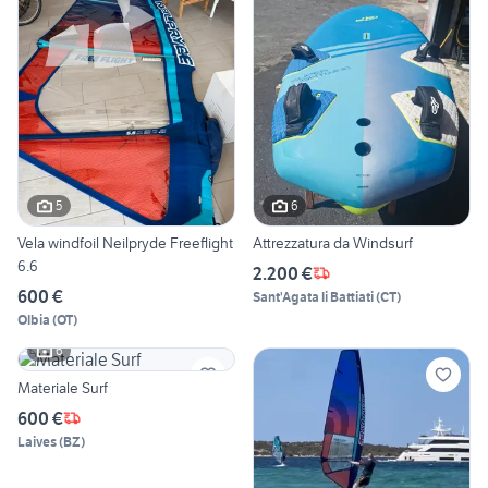
5
6
Vela windfoil Neilpryde Freeflight
Attrezzatura da Windsurf
6.6
2.200 €
600 €
Sant'Agata li Battiati
(
CT
)
Olbia
(
OT
)
6
Materiale Surf
600 €
Laives
(
BZ
)