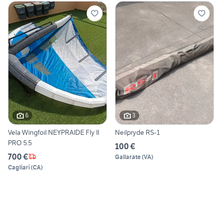
6
3
Vela Wingfoil NEYPRAIDE Fly II
Neilpryde RS-1
PRO 5.5
100 €
700 €
Gallarate
(
VA
)
Cagliari
(
CA
)