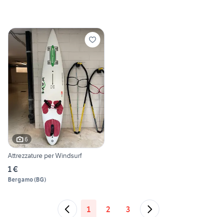
6
Attrezzature per Windsurf
1 €
Bergamo
(
BG
)
1
2
3