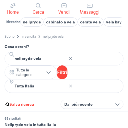
Home
Cerca
Vendi
Messaggi
neilpryde
cabinato a vela
cerate vela
vela kayak
Ricerche
Subito
In vendita
neilpryde vela
Cosa cerchi?
Tutte le
Filtri
categorie
Salva ricerca
Dal più recente
63 risultati
Neilpryde vela in tutta Italia