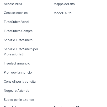
Accessibilità
Mappa del sito
Loft, mansarde e
Veicoli commerciali
altro
Gestisci cookies
Modelli auto
Case vacanza
TuttoSubito Vendi
Uffici e Locali
TuttoSubito Compra
commerciali
Servizio TuttoSubito
elettronica
per la casa e la
sports e hobby
Servizio TuttoSubito per
persona
Informatica
Animali
Professionisti
Arredamento e
Console e
Accessori per
Casalinghi
Inserisci annuncio
Videogiochi
animali
Elettrodomestici
Promuovi annuncio
Audio/Video
Musica e Film
Giardino e Fai da te
Consigli per la vendita
Fotografia
Libri e Riviste
Abbigliamento e
Negozi e Aziende
Telefonia
Strumenti Musicali
Accessori
Subito per le aziende
Sports
Tutto per i bambini