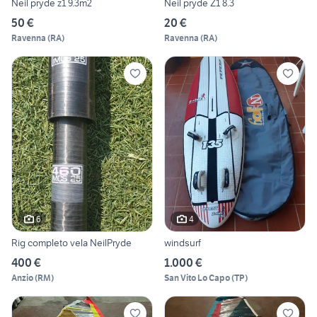
Neil pryde z1 9.3m2
Neil pryde Z1 8.3
50 €
20 €
Ravenna
(
RA
)
Ravenna
(
RA
)
6
4
Rig completo vela NeilPryde
windsurf
400 €
1.000 €
Anzio
(
RM
)
San Vito Lo Capo
(
TP
)