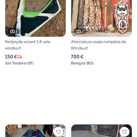
6
4
Neilpryde wizard 3.8 vela
Atrezzatura usata completa da
windsurf
Windsurf
150 €
700 €
San Teodoro
(
OT
)
Bologna
(
BO
)