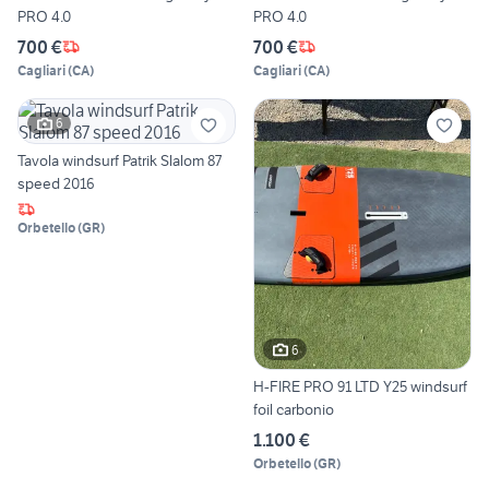
PRO 4.0
PRO 4.0
700 €
700 €
Cagliari
(
CA
)
Cagliari
(
CA
)
6
Tavola windsurf Patrik Slalom 87
speed 2016
Orbetello
(
GR
)
6
H-FIRE PRO 91 LTD Y25 windsurf
foil carbonio
1.100 €
Orbetello
(
GR
)