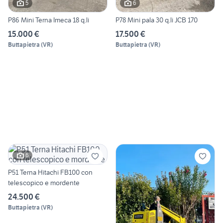
5
6
P86 Mini Terna Imeca 18 q.li
P78 Mini pala 30 q.li JCB 170
15.000 €
17.500 €
Buttapietra
(
VR
)
Buttapietra
(
VR
)
6
P51 Terna Hitachi FB100 con
telescopico e mordente
24.500 €
Buttapietra
(
VR
)