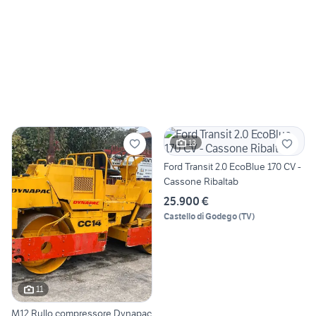
13
Ford Transit 2.0 EcoBlue 170 CV -
Cassone Ribaltab
25.900 €
Castello di Godego
(
TV
)
11
M12 Rullo compressore Dynapac