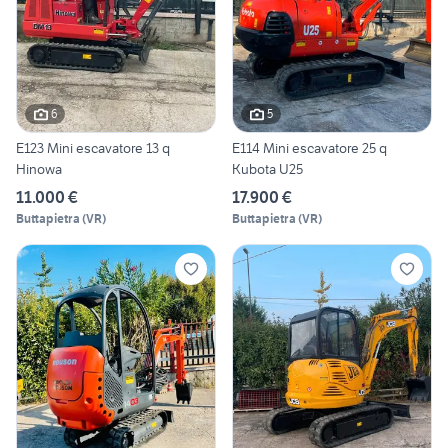
6
5
E123 Mini escavatore 13 q
E114 Mini escavatore 25 q
Hinowa
Kubota U25
11.000 €
17.900 €
Buttapietra
(
VR
)
Buttapietra
(
VR
)