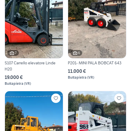
7
6
S107 Carrello elevatore Linde
P201- MINI PALA BOBCAT 643
H20
11.000 €
19.000 €
Buttapietra
(
VR
)
Buttapietra
(
VR
)