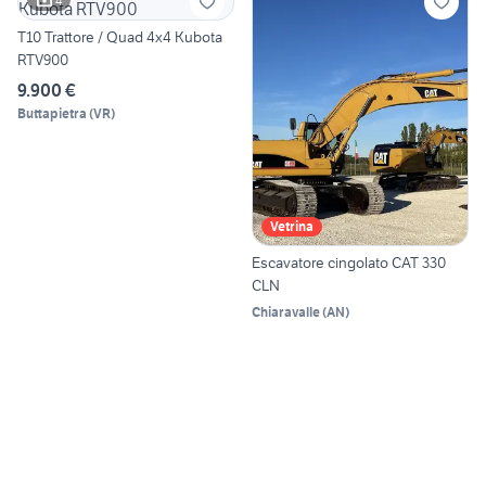
4
T10 Trattore / Quad 4x4 Kubota
RTV900
9.900 €
Buttapietra
(
VR
)
Vetrina
Escavatore cingolato CAT 330
CLN
Chiaravalle
(
AN
)