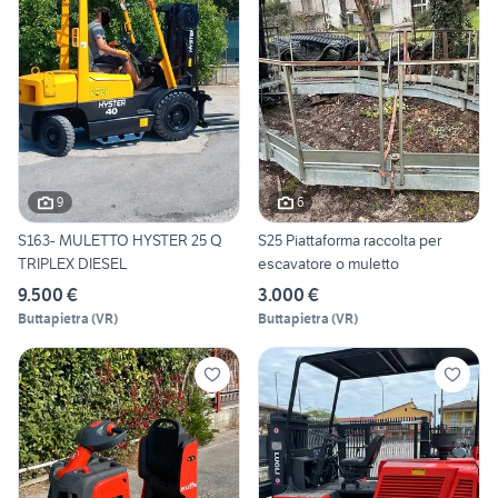
9
6
S163- MULETTO HYSTER 25 Q
S25 Piattaforma raccolta per
TRIPLEX DIESEL
escavatore o muletto
9.500 €
3.000 €
Buttapietra
(
VR
)
Buttapietra
(
VR
)