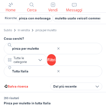
Home
Cerca
Vendi
Messaggi
pinza con motosega
muletto usato veicoli commercia
Ricerche
Subito
In vendita
pinza per muletto
Cosa cerchi?
Tutte le
Filtri
categorie
Salva ricerca
Dal più recente
293 risultati
Pinza per muletto in tutta Italia