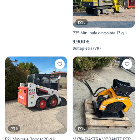
6
P35 Mini pala cingolata 13 q.li
9.900 €
Buttapietra
(
VR
)
6
6
P21 Minipala Bobcat 20 q.li
M178- PIASTRA VIBRANTE PER