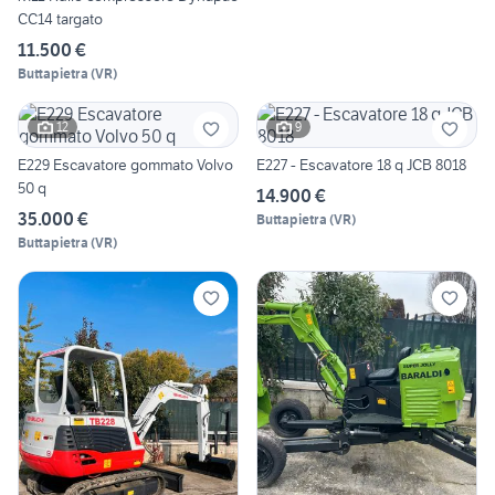
CC14 targato
11.500 €
Buttapietra
(
VR
)
12
9
E229 Escavatore gommato Volvo
E227 - Escavatore 18 q JCB 8018
50 q
14.900 €
35.000 €
Buttapietra
(
VR
)
Buttapietra
(
VR
)