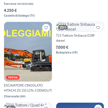
francese revisionato
4.250 €
Castello di Godego
(
TV
)
6
T23 Trattore Shibaura D28F
diesel
7.000 €
Buttapietra
(
VR
)
Vetrina
ESCAVATORE CINGOLATO
HITACHI ZX 210 LCN-3 DEMOLITI
Chiaravalle
(
AN
)