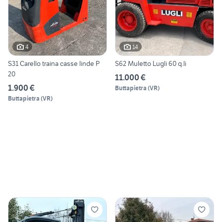
4
14
S31 Carello traina casse linde P
S62 Muletto Lugli 60 q.li
20
11.000 €
1.900 €
Buttapietra
(
VR
)
Buttapietra
(
VR
)