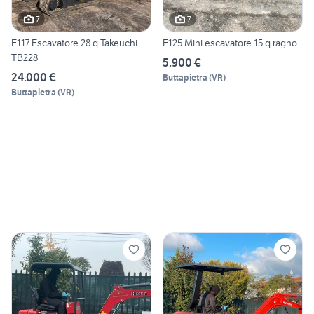
7
7
E117 Escavatore 28 q Takeuchi
E125 Mini escavatore 15 q ragno
TB228
5.900 €
24.000 €
Buttapietra
(
VR
)
Buttapietra
(
VR
)