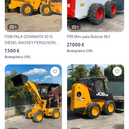
6
8
P198 PALA GOMMATA 50 Q
P99 Mini pala Bobcat 963
DIESEL MASSEY FERGUSON
27.000 €
BELT
7.500 €
Buttapietra
(
VR
)
Buttapietra
(
VR
)