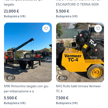
targata
ESCAVATORE O TERNA 500K
21.000 €
5.500 €
Buttapietra
(
VR
)
Buttapietra
(
VR
)
7
8
M96 Rimorchio targato con gru
M41 Rullo batti trincea Vermeer
per imbarcazione e a
TC 4
5.500 €
7.500 €
Buttapietra
(
VR
)
Buttapietra
(
VR
)