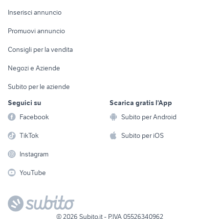
Arredamento e
Console e
Accessori per
Casalinghi
Inserisci annuncio
Videogiochi
animali
Elettrodomestici
Promuovi annuncio
Audio/Video
Musica e Film
Giardino e Fai da te
Consigli per la vendita
Fotografia
Libri e Riviste
Abbigliamento e
Negozi e Aziende
Telefonia
Strumenti Musicali
Accessori
Subito per le aziende
Sports
Tutto per i bambini
Seguici su
Scarica gratis l'App
Biciclette
Facebook
Subito per Android
Collezionismo
TikTok
Subito per iOS
Instagram
YouTube
©
2026
Subito.it - P.IVA 05526340962