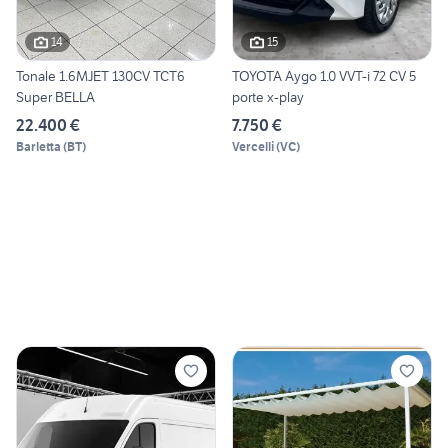
14
15
Tonale 1.6MJET 130CV TCT6
TOYOTA Aygo 1.0 VVT-i 72 CV 5
Super BELLA
porte x-play
22.400 €
7.750 €
Barletta
(
BT
)
Vercelli
(
VC
)