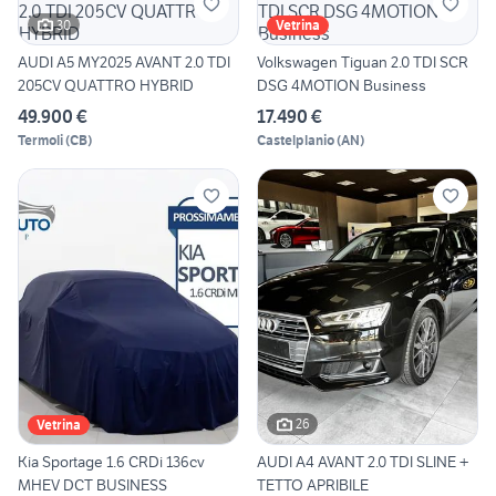
30
Vetrina
AUDI A5 MY2025 AVANT 2.0 TDI
Volkswagen Tiguan 2.0 TDI SCR
205CV QUATTRO HYBRID
DSG 4MOTION Business
49.900 €
17.490 €
Termoli
(
CB
)
Castelplanio
(
AN
)
26
Vetrina
Kia Sportage 1.6 CRDi 136cv
AUDI A4 AVANT 2.0 TDI SLINE +
MHEV DCT BUSINESS
TETTO APRIBILE