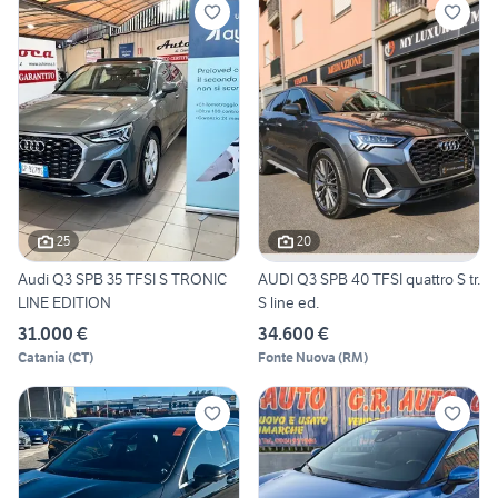
25
20
Audi Q3 SPB 35 TFSI S TRONIC
AUDI Q3 SPB 40 TFSI quattro S tr.
LINE EDITION
S line ed.
31.000 €
34.600 €
Catania
(
CT
)
Fonte Nuova
(
RM
)