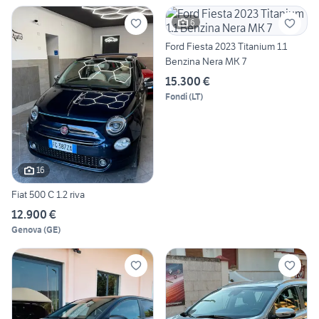
6
Ford Fiesta 2023 Titanium 1.1
Benzina Nera MK 7
15.300 €
Fondi
(
LT
)
16
Fiat 500 C 1.2 riva
12.900 €
Genova
(
GE
)