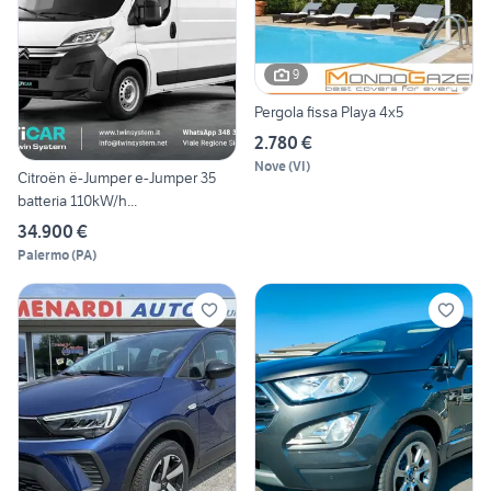
9
Pergola fissa Playa 4x5
2.780 €
Nove
(
VI
)
Citroën ë-Jumper e-Jumper 35
batteria 110kW/h...
34.900 €
Palermo
(
PA
)