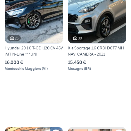
26
30
Hyundai i20 1.0 T-GDI 120 CV 48V
Kia Sportage 1.6 CRDI DCT7 MH
iMT N-Line ***UNI
NAVI CAMERA - 2021
16.000 €
15.450 €
Montecchio Maggiore
(
VI
)
Mesagne
(
BR
)