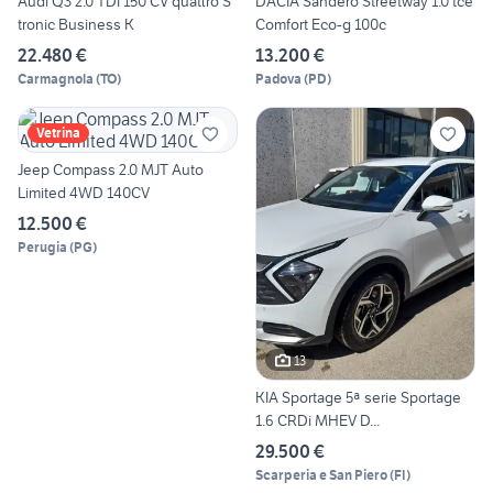
Audi Q3 2.0 TDI 150 CV quattro S
DACIA Sandero Streetway 1.0 tce
tronic Business K
Comfort Eco-g 100c
22.480 €
13.200 €
Carmagnola
(
TO
)
Padova
(
PD
)
Vetrina
Jeep Compass 2.0 MJT Auto
Limited 4WD 140CV
12.500 €
Perugia
(
PG
)
13
KIA Sportage 5ª serie Sportage
1.6 CRDi MHEV D...
29.500 €
Scarperia e San Piero
(
FI
)