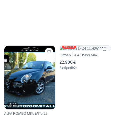
Vetrina
Citroen Ë-C4 115kW Max
22.900 €
Rovigo
(
RO
)
29
ALFA ROMEO MiTo MiTo 1.3