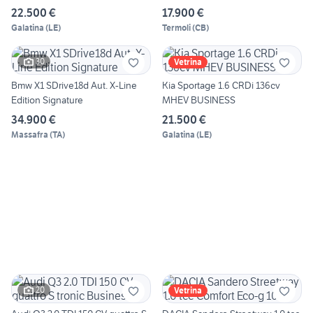
22.500 €
17.900 €
Galatina
(
LE
)
Termoli
(
CB
)
30
Vetrina
Bmw X1 SDrive18d Aut. X-Line
Kia Sportage 1.6 CRDi 136cv
Edition Signature
MHEV BUSINESS
34.900 €
21.500 €
Massafra
(
TA
)
Galatina
(
LE
)
20
Vetrina