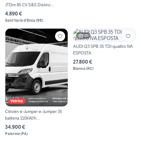
JTDm 85 CV S&S Distinc...
4.890 €
Sant'Ilario d'Enza
(
RE
)
30
AUDI Q3 SPB 35 TDI quattro IVA
ESPOSTA
27.800 €
Bianco
(
RC
)
Vetrina
Citroën ë-Jumper e-Jumper 35
batteria 110kW/h...
34.900 €
Palermo
(
PA
)