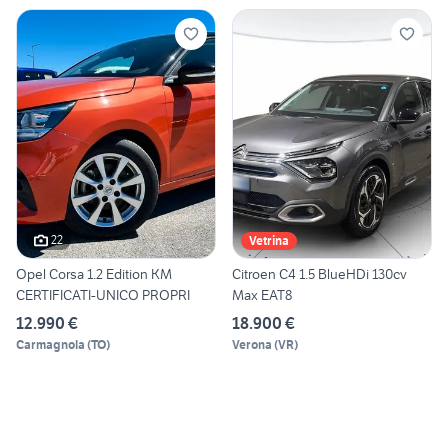
22
Vetrina
Opel Corsa 1.2 Edition KM
Citroen C4 1.5 BlueHDi 130cv
CERTIFICATI-UNICO PROPRI
Max EAT8
12.990 €
18.900 €
Carmagnola
(
TO
)
Verona
(
VR
)