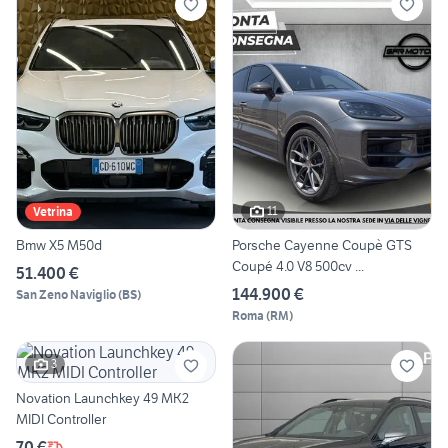
11
Vetrina
Bmw X5 M50d
Porsche Cayenne Coupè GTS
Coupé 4.0 V8 500cv ...
51.400 €
144.900 €
San Zeno Naviglio
(
BS
)
Roma
(
RM
)
3
Novation Launchkey 49 MK2
MIDI Controller
70 €