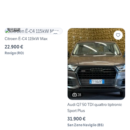
19
Citroen Ë-C4 115kW Max
22.900 €
Rovigo
(
RO
)
28
Audi Q7 50 TDI quattro tiptronic
Sport Plus
31.900 €
San Zeno Naviglio
(
BS
)