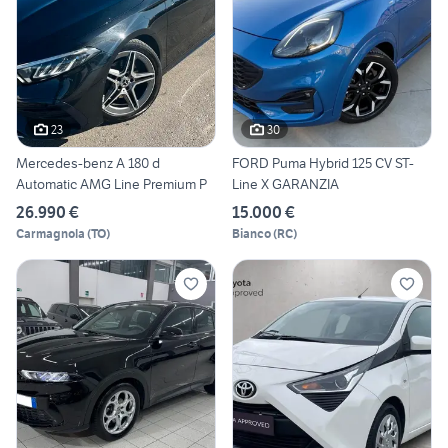
23
30
Mercedes-benz A 180 d
FORD Puma Hybrid 125 CV ST-
Automatic AMG Line Premium P
Line X GARANZIA
26.990 €
15.000 €
Carmagnola
(
TO
)
Bianco
(
RC
)