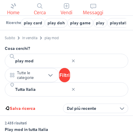
Home
Cerca
Vendi
Messaggi
play card
play doh
play game
play
playstation
Ricerche
Subito
In vendita
play mod
Cosa cerchi?
Tutte le
Filtri
categorie
Salva ricerca
Dal più recente
2.435 risultati
Play mod in tutta Italia