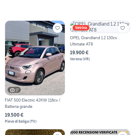
Vetrina
OPEL Grandland 1.2 130cv
Ultimate AT8
19.900 €
Verona
(
VR
)
17
FIAT 500 Electric 42KW 118cv /
Batteria grande
19.500 €
Pieve di Soligo
(
TV
)