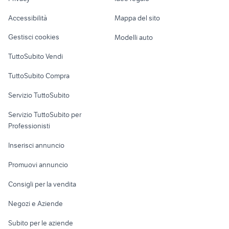
Garage e box
Caravan e Camper
Accessibilità
Mappa del sito
Loft, mansarde e
Veicoli commerciali
altro
Gestisci cookies
Modelli auto
Case vacanza
TuttoSubito Vendi
Uffici e Locali
TuttoSubito Compra
commerciali
Servizio TuttoSubito
elettronica
per la casa e la
sports e hobby
Servizio TuttoSubito per
persona
Informatica
Animali
Professionisti
Arredamento e
Console e
Accessori per
Casalinghi
Inserisci annuncio
Videogiochi
animali
Elettrodomestici
Promuovi annuncio
Audio/Video
Musica e Film
Giardino e Fai da te
Consigli per la vendita
Fotografia
Libri e Riviste
Abbigliamento e
Negozi e Aziende
Telefonia
Strumenti Musicali
Accessori
Subito per le aziende
Sports