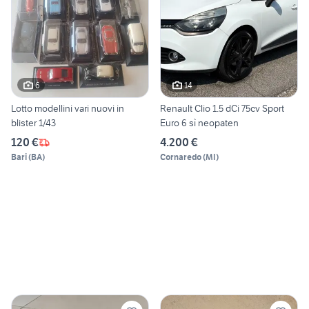
6
14
Lotto modellini vari nuovi in
Renault Clio 1.5 dCi 75cv Sport
blister 1/43
Euro 6 sì neopaten
120 €
4.200 €
Bari
(
BA
)
Cornaredo
(
MI
)