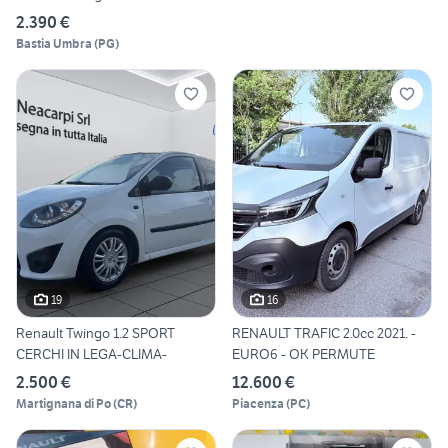
2.390 €
Bastia Umbra
(
PG
)
19
16
Renault Twingo 1.2 SPORT
RENAULT TRAFIC 2.0cc 2021. -
CERCHI IN LEGA-CLIMA-
EURO6 - OK PERMUTE
2.500 €
12.600 €
Martignana di Po
(
CR
)
Piacenza
(
PC
)