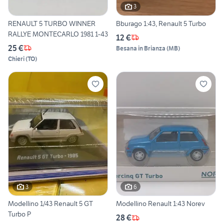
3
RENAULT 5 TURBO WINNER
Bburago 1:43, Renault 5 Turbo
RALLYE MONTECARLO 1981 1-43
12 €
25 €
Besana in Brianza
(
MB
)
Chieri
(
TO
)
3
6
Modellino 1/43 Renault 5 GT
Modellino Renault 1:43 Norev
Turbo P
28 €