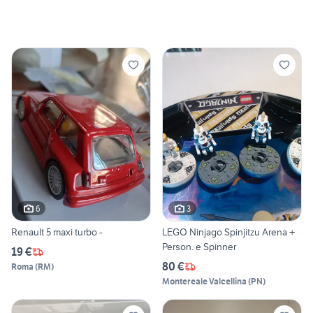
6
3
Renault 5 maxi turbo -
LEGO Ninjago Spinjitzu Arena +
Person. e Spinner
19 €
80 €
Roma
(
RM
)
Montereale Valcellina
(
PN
)