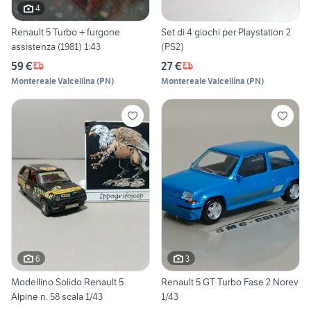
4
Renault 5 Turbo + furgone
Set di 4 giochi per Playstation 2
assistenza (1981) 1:43
(PS2)
59 €
27 €
Montereale Valcellina
(
PN
)
Montereale Valcellina
(
PN
)
6
3
Modellino Solido Renault 5
Renault 5 GT Turbo Fase 2 Norev
Alpine n. 58 scala 1/43
1/43