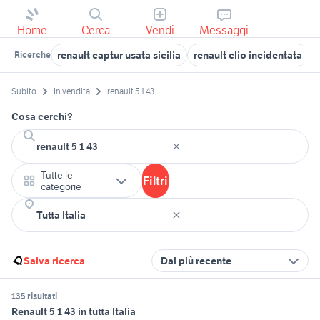
Home
Cerca
Vendi
Messaggi
renault captur usata sicilia
renault clio incidentata
r
Ricerche
Subito
In vendita
renault 5 1 43
Cosa cerchi?
Tutte le
Filtri
categorie
Salva ricerca
Dal più recente
135 risultati
Renault 5 1 43 in tutta Italia