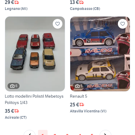
29 €
13 €
Legnano
(
MI
)
Campobasso
(
CB
)
6
5
Lotto modellini Polistil Mebetoys
Renault 5
Politoys 1/43
25 €
35 €
Altavilla Vicentina
(
VI
)
Acireale
(
CT
)