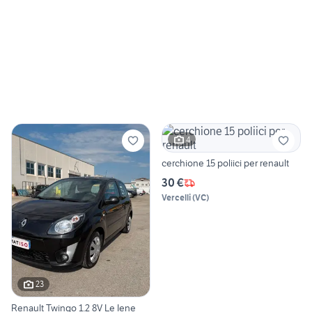
4
cerchione 15 poliici per renault
30 €
Vercelli
(
VC
)
23
Renault Twingo 1.2 8V Le Iene