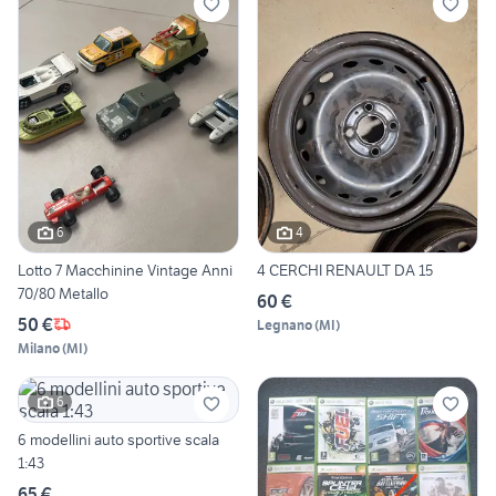
6
4
Lotto 7 Macchinine Vintage Anni
4 CERCHI RENAULT DA 15
70/80 Metallo
60 €
50 €
Legnano
(
MI
)
Milano
(
MI
)
6
6 modellini auto sportive scala
1:43
65 €