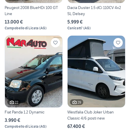
Peugeot 2008 BlueHDi 100 GT
Dacia Duster 1.5 dCi 110CV 4x2
Line
SL Delsey
13.000 €
5.999 €
Campobello di Licata
(
AG
)
Canicatti'
(
AG
)
22
29
Fiat Panda 1.2 Dynamic
Westfalia Club Joker Urban
Classic 4/6 posti new
3.990 €
67.400 €
Campobello di Licata
(
AG
)