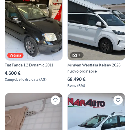
30
Vetrina
Fiat Panda 1.2 Dynamic 2011
MiniVan Westfalia Kelsey 2026
nuovo ordinabile
4.600 €
68.490 €
Campobello di Licata
(
AG
)
Roma
(
RM
)