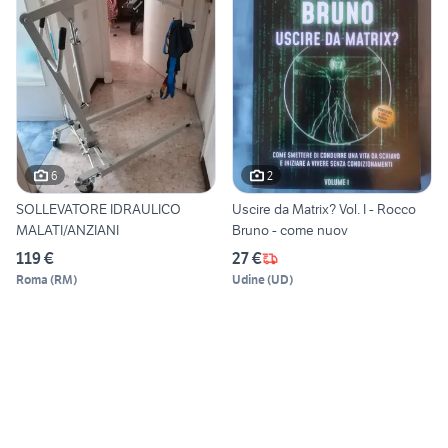
6
2
SOLLEVATORE IDRAULICO
Uscire da Matrix? Vol. I - Rocco
MALATI/ANZIANI
Bruno - come nuov
119 €
27 €
Roma
(
RM
)
Udine
(
UD
)