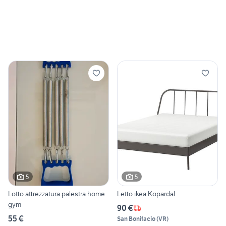
5
5
Lotto attrezzatura palestra home
Letto ikea Kopardal
gym
90 €
55 €
San Bonifacio
(
VR
)