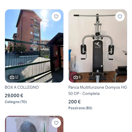
12
6
BOX A COLLEGNO
Panca Multifunzione Domyos HG
50 OP - Completa
29.000 €
200 €
Collegno
(
TO
)
Passirano
(
BS
)