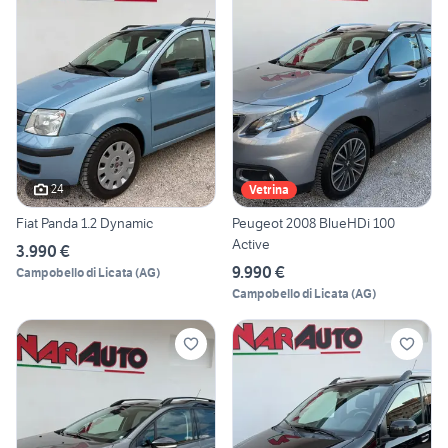
24
Vetrina
Fiat Panda 1.2 Dynamic
Peugeot 2008 BlueHDi 100
Active
3.990 €
9.990 €
Campobello di Licata
(
AG
)
Campobello di Licata
(
AG
)