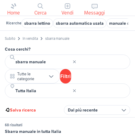
Home
Cerca
Vendi
Messaggi
sbarra lettino
sbarra automatica usata
manuale di t
Ricerche
Subito
In vendita
sbarra manuale
Cosa cerchi?
Tutte le
Filtri
categorie
Salva ricerca
Dal più recente
68 risultati
Sbarra manuale in tutta Italia