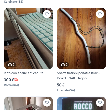
Calcinato
(
BS
)
6
6
letto con sbarre anticaduta
Sbarra trazioni portatile Kraxl-
Board SNAKE legno
300 €
50 €
Roma
(
RM
)
Luvinate
(
VA
)