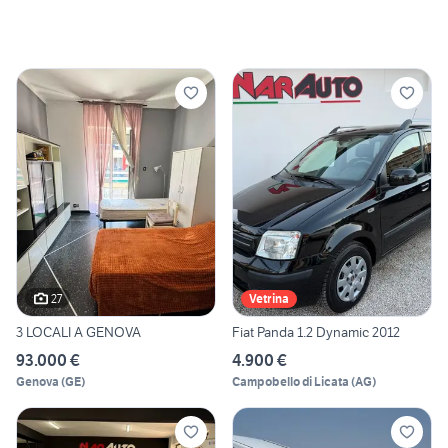
27
Vetrina
3 LOCALI A GENOVA
Fiat Panda 1.2 Dynamic 2012
93.000 €
4.900 €
Genova
(
GE
)
Campobello di Licata
(
AG
)