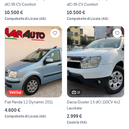
dCi 95 CV Comfort
dCi 95 CV Comfort
10.500 €
10.500 €
Campobello di Licata
(
AG
)
Campobello di Licata
(
AG
)
16
Vetrina
Fiat Panda 1.2 Dynamic 2011
Dacia Duster 1.5 dCi 110CV 4x2
Lauréate
4.600 €
2.999 €
Campobello di Licata
(
AG
)
Casoria
(
NA
)