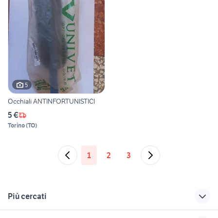
5
Occhiali ANTINFORTUNISTICI
5 €
Torino
(
TO
)
1
2
3
Più cercati
Correlati
Richerche simili
Suggerimenti