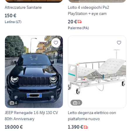
Attrezzature Sanitarie
Lotto 4 videogiochi Ps2
PlayStation + eye cam
150 €
20 €
Latina
(
LT
)
Palermo
(
PA
)
4
3
JEEP Renegade 1.6 Mjt 130 CV
Letto degenza elettrico con
80th Anniversary
piattaforma nuovo
19.000 €
1.390 €