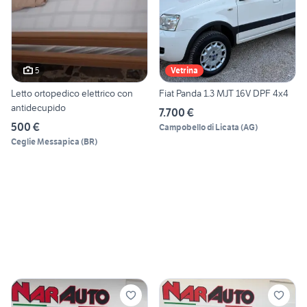
5
Vetrina
Letto ortopedico elettrico con
Fiat Panda 1.3 MJT 16V DPF 4x4
antidecupido
7.700 €
500 €
Campobello di Licata
(
AG
)
Ceglie Messapica
(
BR
)