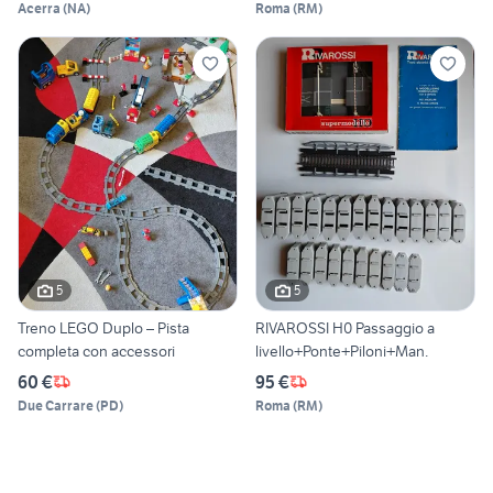
Acerra
(
NA
)
Roma
(
RM
)
5
5
Treno LEGO Duplo – Pista
RIVAROSSI H0 Passaggio a
completa con accessori
livello+Ponte+Piloni+Man.
60 €
95 €
Due Carrare
(
PD
)
Roma
(
RM
)