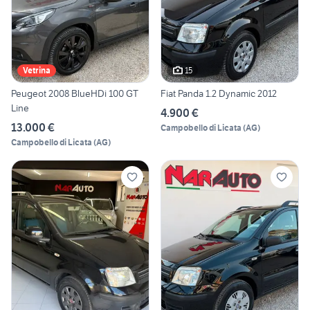
15
Vetrina
Peugeot 2008 BlueHDi 100 GT
Fiat Panda 1.2 Dynamic 2012
Line
4.900 €
13.000 €
Campobello di Licata
(
AG
)
Campobello di Licata
(
AG
)