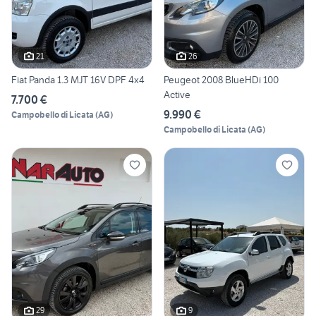
21
26
Fiat Panda 1.3 MJT 16V DPF 4x4
Peugeot 2008 BlueHDi 100
Active
7.700 €
9.990 €
Campobello di Licata
(
AG
)
Campobello di Licata
(
AG
)
29
9