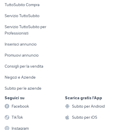
Uffici e Locali
TuttoSubito Compra
commerciali
Servizio TuttoSubito
elettronica
per la casa e la
sports e hobby
Servizio TuttoSubito per
persona
Informatica
Animali
Professionisti
Arredamento e
Console e
Accessori per
Casalinghi
Inserisci annuncio
Videogiochi
animali
Elettrodomestici
Promuovi annuncio
Audio/Video
Musica e Film
Giardino e Fai da te
Consigli per la vendita
Fotografia
Libri e Riviste
Abbigliamento e
Negozi e Aziende
Telefonia
Strumenti Musicali
Accessori
Subito per le aziende
Sports
Tutto per i bambini
Seguici su
Scarica gratis l'App
Biciclette
Facebook
Subito per Android
Collezionismo
TikTok
Subito per iOS
Instagram