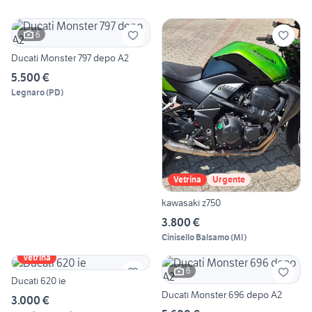
6
Ducati Monster 797 depo A2
5.500 €
Legnaro
(
PD
)
Vetrina
Urgente
kawasaki z750
3.800 €
Cinisello Balsamo
(
MI
)
Vetrina
6
Ducati 620 ie
Ducati Monster 696 depo A2
3.000 €