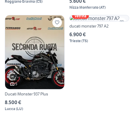
5.600 €
Roggiano Gravina
(
CS
)
Nizza Monferrato
(
AT
)
Vetrina
ducati monster 797 A2
6.900 €
Trieste
(
TS
)
5
Ducati Monster 937 Plus
8.500 €
Lucca
(
LU
)