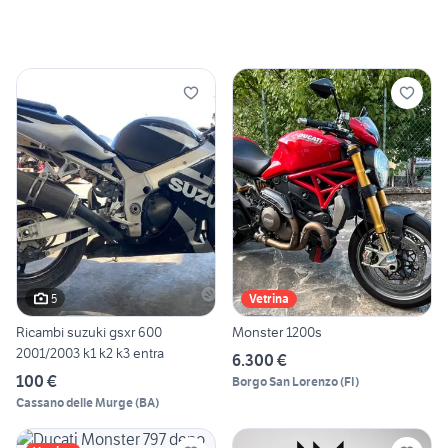
5
Vetrina
Ricambi suzuki gsxr 600
Monster 1200s
2001/2003 k1 k2 k3 entra
6.300 €
100 €
Borgo San Lorenzo
(
FI
)
Cassano delle Murge
(
BA
)