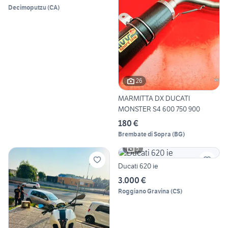
Decimoputzu
(
CA
)
26
MARMITTA DX DUCATI
MONSTER S4 600 750 900
180 €
Brembate di Sopra
(
BG
)
5
Ducati 620 ie
3.000 €
Roggiano Gravina
(
CS
)