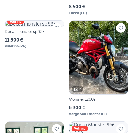
8.500 €
Lucca
(
LU
)
Vetrina
Ducati monster sp 937
11.500 €
Palermo
(
PA
)
6
Monster 1200s
6.300 €
Borgo San Lorenzo
(
FI
)
Vetrina