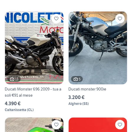
13
5
Ducati Monster 696 2009 - tua a
Ducati monster 900ie
soli €91 al mese
3.200 €
4.390 €
Alghero
(
SS
)
Caltanissetta
(
CL
)