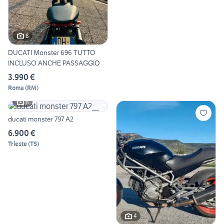
8
DUCATI Monster 696 TUTTO
INCLUSO ANCHE PASSAGGIO
3.990 €
Roma
(
RM
)
6
ducati monster 797 A2
6.900 €
Trieste
(
TS
)
4