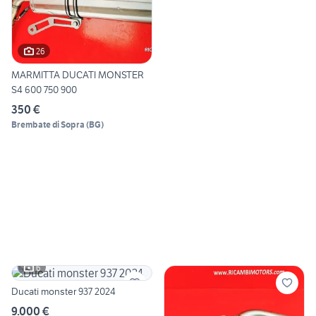
26
MARMITTA DUCATI MONSTER
S4 600 750 900
350 €
Brembate di Sopra
(
BG
)
6
Ducati monster 937 2024
9.000 €