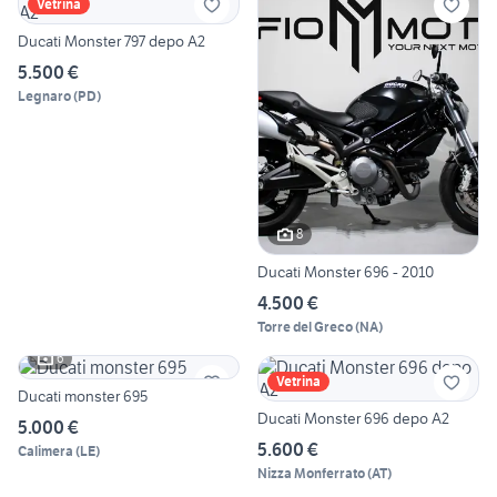
Vetrina
Ducati Monster 797 depo A2
5.500 €
Legnaro
(
PD
)
8
Ducati Monster 696 - 2010
4.500 €
Torre del Greco
(
NA
)
6
Vetrina
Ducati monster 695
Ducati Monster 696 depo A2
5.000 €
5.600 €
Calimera
(
LE
)
Nizza Monferrato
(
AT
)