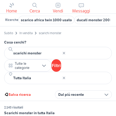
Home
Cerca
Vendi
Messaggi
scarico africa twin 1000 usato
ducati monster 2000
Ricerche
Subito
In vendita
scarichi monster
Cosa cerchi?
Tutte le
Filtri
categorie
Salva ricerca
Dal più recente
2.143 risultati
Scarichi monster in tutta Italia