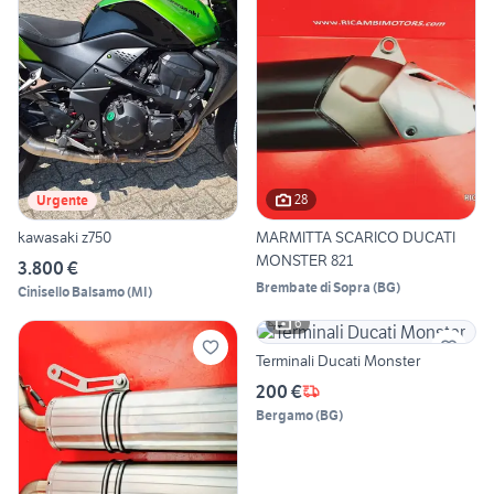
28
Urgente
kawasaki z750
MARMITTA SCARICO DUCATI
MONSTER 821
3.800 €
Brembate di Sopra
(
BG
)
Cinisello Balsamo
(
MI
)
6
Terminali Ducati Monster
200 €
Bergamo
(
BG
)