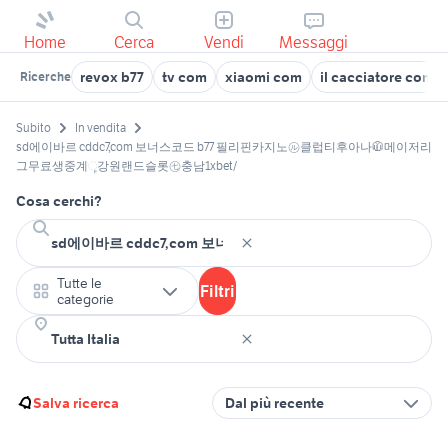
Home
Cerca
Vendi
Messaggi
revox b77
tv com
xiaomi com
il cacciatore com
Ricerche
Subito
In vendita
sd에이바르 cddc7,com 보너스코드 b77 필리핀카지노㋸클럽티후아나🧥메이저리
그무료생중계ૄ강원랜드슬롯㊆충남1xbet/
Cosa cerchi?
Tutte le
Filtri
categorie
Salva ricerca
Dal più recente