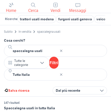
Home
Cerca
Vendi
Messaggi
trattori usati modena
furgoni usati genova
veicoli c
Ricerche
Subito
In vendita
spaccalegna usati
Cosa cerchi?
Tutte le
Filtri
categorie
Salva ricerca
Dal più recente
147 risultati
Spaccalegna usati in tutta Italia