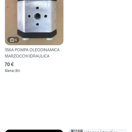
6
356A POMPA OLEODINAMICA
MARZOCCHI IDRAULICA
70 €
Siena
(
SI
)
4