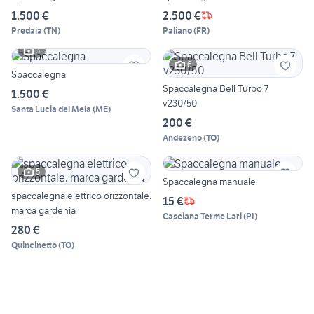
1.500 €
2.500 €
Predaia
(
TN
)
Paliano
(
FR
)
3
6
Spaccalegna
Spaccalegna Bell Turbo 7
1.500 €
v230/50
Santa Lucia del Mela
(
ME
)
200 €
Andezeno
(
TO
)
5
Spaccalegna manuale
spaccalegna elettrico orizzontale.
15 €
marca gardenia
Casciana Terme Lari
(
PI
)
280 €
Quincinetto
(
TO
)