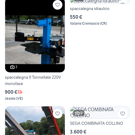
spaccalegna idraulico
550 €
Vaiano Cremasco
(
CR
)
3
spaccalegna 9 Tonnellate 220V
monofase
900 €
Jesolo
(
VE
)
8
SEGA COMBINATA COLLINO
3.600 €