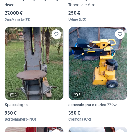
disco
Tonnellate Alko
27.000 €
250 €
San Miniato
(
PI
)
Udine
(
UD
)
3
5
Spaccalegna
spaccalegna elettrico 220w
950 €
350 €
Borgomanero
(
NO
)
Cremona
(
CR
)