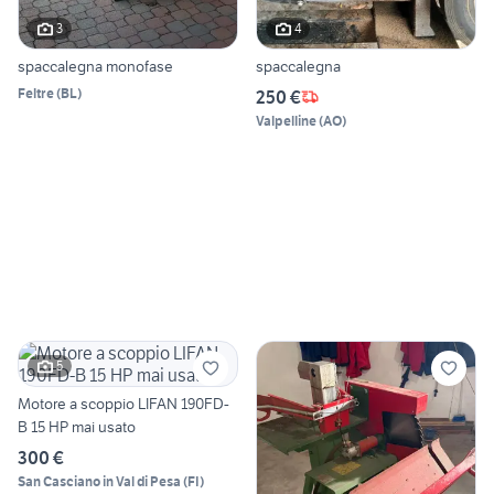
3
4
spaccalegna monofase
spaccalegna
Feltre
(
BL
)
250 €
Valpelline
(
AO
)
5
Motore a scoppio LIFAN 190FD-
B 15 HP mai usato
300 €
San Casciano in Val di Pesa
(
FI
)