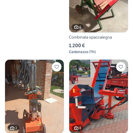
6
Combinata spaccalegna
1.200 €
Caldonazzo
(
TN
)
3
8