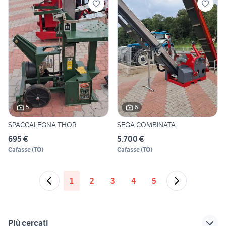
5
6
SPACCALEGNA THOR
SEGA COMBINATA
695 €
5.700 €
Cafasse
(
TO
)
Cafasse
(
TO
)
1
2
3
4
5
Più cercati