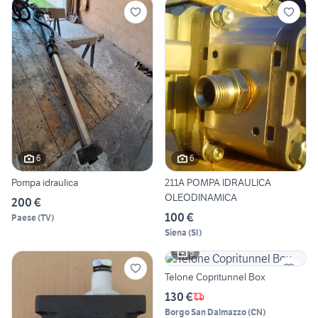
6
6
Pompa idraulica
211A POMPA IDRAULICA
OLEODINAMICA
200 €
100 €
Paese
(
TV
)
Siena
(
SI
)
5
Telone Copritunnel Box
130 €
Borgo San Dalmazzo
(
CN
)