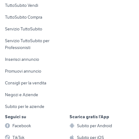
Case vacanza
TuttoSubito Vendi
Uffici e Locali
TuttoSubito Compra
commerciali
Servizio TuttoSubito
elettronica
per la casa e la
sports e hobby
Servizio TuttoSubito per
persona
Informatica
Animali
Professionisti
Arredamento e
Console e
Accessori per
Casalinghi
Inserisci annuncio
Videogiochi
animali
Elettrodomestici
Promuovi annuncio
Audio/Video
Musica e Film
Giardino e Fai da te
Consigli per la vendita
Fotografia
Libri e Riviste
Abbigliamento e
Negozi e Aziende
Telefonia
Strumenti Musicali
Accessori
Subito per le aziende
Sports
Tutto per i bambini
Seguici su
Scarica gratis l'App
Biciclette
Facebook
Subito per Android
Collezionismo
TikTok
Subito per iOS