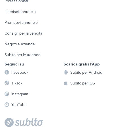
Professionisti
Arredamento e
Console e
Accessori per
Casalinghi
Inserisci annuncio
Videogiochi
animali
Elettrodomestici
Promuovi annuncio
Audio/Video
Musica e Film
Giardino e Fai da te
Consigli per la vendita
Fotografia
Libri e Riviste
Abbigliamento e
Negozi e Aziende
Telefonia
Strumenti Musicali
Accessori
Subito per le aziende
Sports
Tutto per i bambini
Seguici su
Scarica gratis l'App
Biciclette
Facebook
Subito per Android
Collezionismo
TikTok
Subito per iOS
Instagram
YouTube