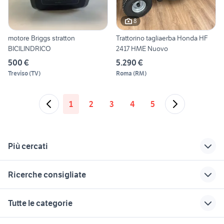
8
motore Briggs stratton
Trattorino tagliaerba Honda HF
BICILINDRICO
2417 HME Nuovo
500 €
5.290 €
Treviso
(
TV
)
Roma
(
RM
)
1
2
3
4
5
Più cercati
Correlati
Richerche simili
Suggerimenti
Ricerche consigliate
motore fuoribordo
tagliaerba Treviso
honda x-adv usato
honda
provincia
lombardia
tagliaerba a trazione
tagliaerba senza raccolta
Tutte le categorie
honda nc750x
honda Sardegna
ricambi tagliaerba
casetta per robot tagliaerba
tagliaerba a filo
accessori moto
honda cb650
tagliaerba a benzina
tagliaerba hermes usato
tagliaerba senza sacco
motori
immobili
lavoro e servizi