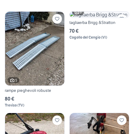
6
tagliaerba Brigg &Stratton
70 €
Cogollo del Cengio
(
VI
)
5
rampe pieghevoli robuste
80 €
Treviso
(
TV
)