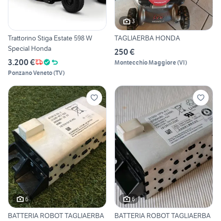
3
Trattorino Stiga Estate 598 W
TAGLIAERBA HONDA
Special Honda
250 €
3.200 €
Montecchio Maggiore
(
VI
)
Ponzano Veneto
(
TV
)
6
6
BATTERIA ROBOT TAGLIAERBA
BATTERIA ROBOT TAGLIAERBA