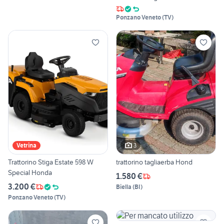
Ponzano Veneto
(
TV
)
3
Vetrina
Trattorino Stiga Estate 598 W
trattorino tagliaerba Hond
Special Honda
1.580 €
3.200 €
Biella
(
BI
)
Ponzano Veneto
(
TV
)