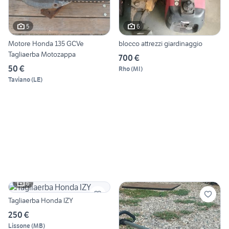
5
6
Motore Honda 135 GCVe
blocco attrezzi giardinaggio
Tagliaerba Motozappa
700 €
50 €
Rho
(
MI
)
Taviano
(
LE
)
6
Tagliaerba Honda IZY
250 €
Lissone
(
MB
)