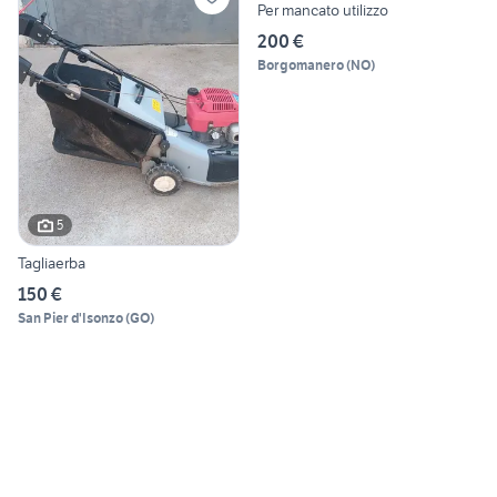
Per mancato utilizzo
200 €
Borgomanero
(
NO
)
5
Tagliaerba
150 €
San Pier d'Isonzo
(
GO
)