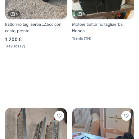
3
5
trattorino tagliaerba 12.5cc con
Motore trattorino tagliaerba
cesto, pronto
Honda
Trento
(
TN
)
1.200 €
Treviso
(
TV
)