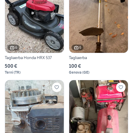
6
6
Tagliaerba Honda HRX 537
Tagliaerba
500 €
100 €
Terni
(
TR
)
Genova
(
GE
)