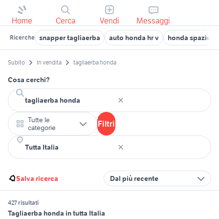
Home
Cerca
Vendi
Messaggi
snapper tagliaerba
auto honda hr v
honda spazio 2
Ricerche
Subito
In vendita
tagliaerba honda
Cosa cerchi?
Tutte le
Filtri
categorie
Salva ricerca
Dal più recente
427 risultati
Tagliaerba honda in tutta Italia