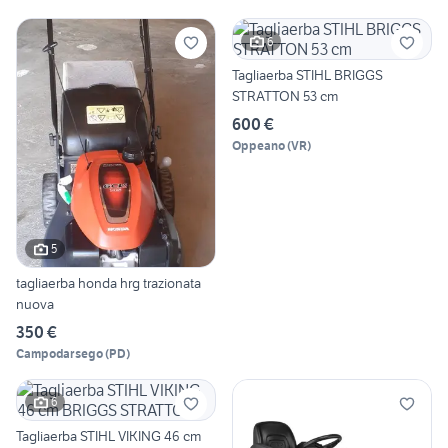
6
Tagliaerba STIHL BRIGGS
STRATTON 53 cm
600 €
Oppeano
(
VR
)
5
tagliaerba honda hrg trazionata
nuova
350 €
Campodarsego
(
PD
)
6
Tagliaerba STIHL VIKING 46 cm