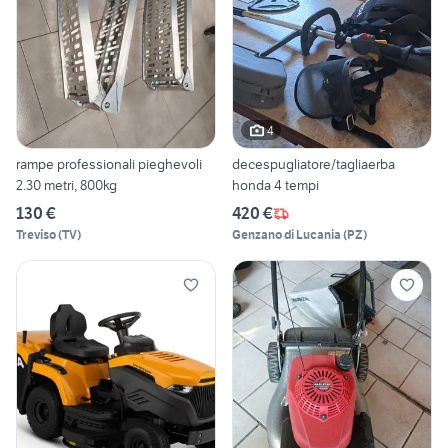
4
rampe professionali pieghevoli
decespugliatore/tagliaerba
2.30 metri, 800kg
honda 4 tempi
130 €
420 €
Treviso
(
TV
)
Genzano di Lucania
(
PZ
)