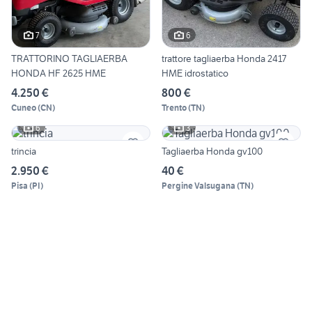
7
6
TRATTORINO TAGLIAERBA
trattore tagliaerba Honda 2417
HONDA HF 2625 HME
HME idrostatico
4.250 €
800 €
Cuneo
(
CN
)
Trento
(
TN
)
6
3
trincia
Tagliaerba Honda gv100
2.950 €
40 €
Pisa
(
PI
)
Pergine Valsugana
(
TN
)