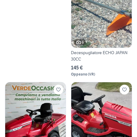
6
Decespugliatore ECHO JAPAN
30CC
145 €
Oppeano
(
VR
)