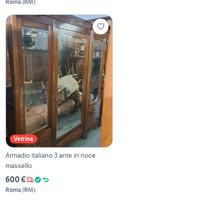
Roma
(
RM
)
Vetrina
Armadio italiano 3 ante in noce
massello
600 €
Roma
(
RM
)