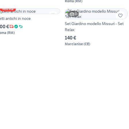
Roma
(
RM
)
Vetrina
3
etti antichi in noce
Set Giardino modello Missuri - Set
00 €
Relax
oma
(
RM
)
140 €
Marcianise
(
CE
)