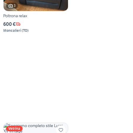
3
Poltrona relax
600 €
Moncalieri
(
TO
)
Vetrina