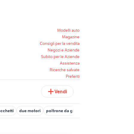
Modelli auto
Magazine
Consigli per la vendita
Negozi e Aziende
Subito per le Aziende
Assistenza
Ricerche salvate
Preferiti
Vendi
cchetti
due motori
poltrone da giardino usate
offerte lavoro 