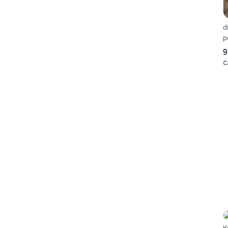
d
p
9
C
K