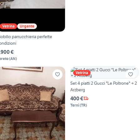
Vetrina
Urgente
obilio parrucchieria perfette
ondizioni
.900 €
oreto
(
AN
)
Vetrina
Set 4 piatti 2 Gucci "Le Poltrone" + 2
Arzberg
400 €
Terni
(
TR
)