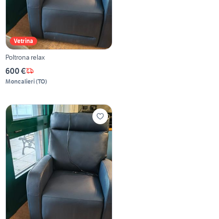
Vetrina
Poltrona relax
600 €
Moncalieri
(
TO
)