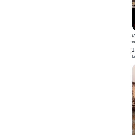
M
c
1
L