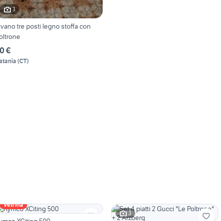
3
ivano tre posti legno stoffa con
oltrone
0 €
atania
(
CT
)
Vetrina
3
ymco XCiting 500