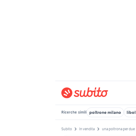
poltrone milano
libo
Ricerche
simili
Subito
In vendita
una poltrona per due