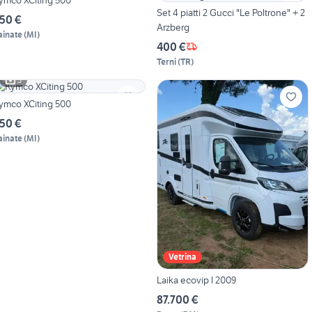
Set 4 piatti 2 Gucci "Le Poltrone" + 2
50 €
Arzberg
ainate
(
MI
)
400 €
Terni
(
TR
)
3
ymco XCiting 500
50 €
ainate
(
MI
)
Vetrina
Laika ecovip l 2009
87.700 €