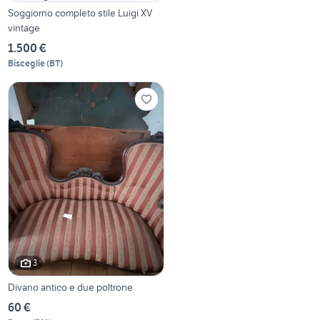
Soggiorno completo stile Luigi XV
vintage
1.500 €
Bisceglie
(
BT
)
3
Divano antico e due poltrone
60 €