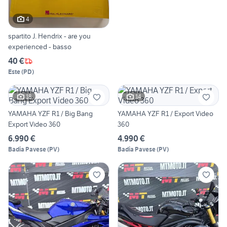
4
spartito J. Hendrix - are you
experienced - basso
40 €
Este
(
PD
)
18
14
YAMAHA YZF R1 / Big Bang
YAMAHA YZF R1 / Export Video
Export Video 360
360
6.990 €
4.990 €
Badia Pavese
(
PV
)
Badia Pavese
(
PV
)