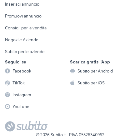
Console e
Accessori per
Casalinghi
Inserisci annuncio
Videogiochi
animali
Elettrodomestici
Promuovi annuncio
Audio/Video
Musica e Film
Giardino e Fai da te
Consigli per la vendita
Fotografia
Libri e Riviste
Abbigliamento e
Negozi e Aziende
Telefonia
Strumenti Musicali
Accessori
Subito per le aziende
Sports
Tutto per i bambini
Seguici su
Scarica gratis l'App
Biciclette
Facebook
Subito per Android
Collezionismo
TikTok
Subito per iOS
Instagram
YouTube
©
2026
Subito.it - P.IVA 05526340962