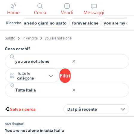
Home
Cerca
Vendi
Messaggi
arredo giardino usato
forever alone
you are my des
Ricerche
Subito
In vendita
you are not alone
Cosa cerchi?
Tutte le
Filtri
categorie
Salva ricerca
Dal più recente
869 risultati
You are not alone in tutta Italia