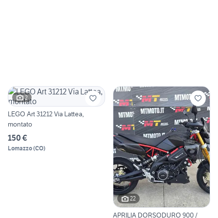
2
LEGO Art 31212 Via Lattea,
montato
150 €
Lomazzo
(
CO
)
22
APRILIA DORSODURO 900 /