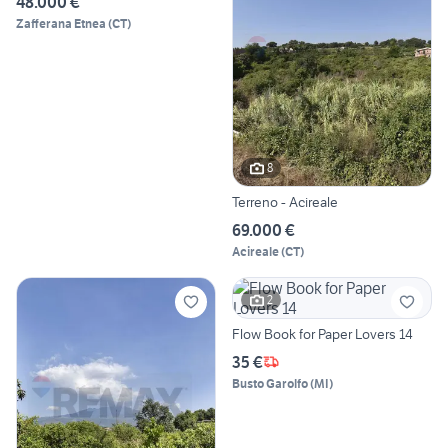
48.000 €
Zafferana Etnea
(
CT
)
8
Terreno - Acireale
69.000 €
Acireale
(
CT
)
2
Flow Book for Paper Lovers 14
35 €
Busto Garolfo
(
MI
)