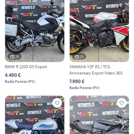
20
20
BMW R 1200 GS Export
YAMAHA YZF R1 / TCS
Anniversary Export Video 360
4.490 €
7.990 €
Badia Pavese
(
PV
)
Badia Pavese
(
PV
)