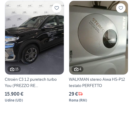
15
4
Citroën C3 1.2 puretech turbo
WALKMAN stereo Aiwa HS-P12
You (PREZZO RE...
testato PERFETTO
15.900 €
29 €
Udine
(
UD
)
Roma
(
RM
)