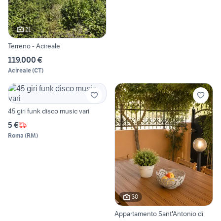
21
Terreno - Acireale
119.000 €
Acireale
(
CT
)
45 giri funk disco music vari
5 €
Roma
(
RM
)
30
Appartamento Sant'Antonio di