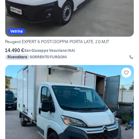
Vetrina
Peugeot EXPERT 6 POSTI DOPPIA PORTA LATE. 2.0 MJT
14.490 €
San Giuseppe Vesuviano
(
NA
)
Rivenditore
SORRENTO FURGONI