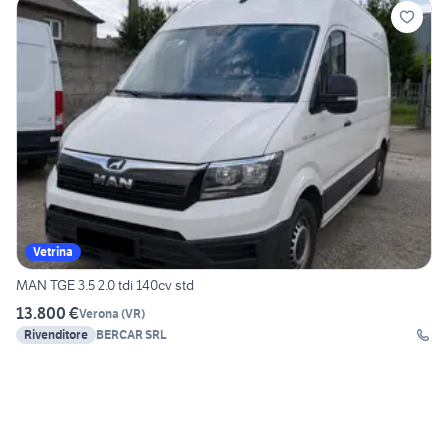
Vetrina
MAN TGE 3.5 2.0 tdi 140cv std
13.800 €
Verona
(
VR
)
Rivenditore
BERCAR SRL