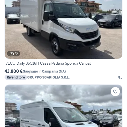
22
IVECO Daily 35C16H Cassa Pedana Sponda Caricatr
43.800 €
Giugliano in Campania
(
NA
)
Rivenditore
GRUPPO SGARIGLIA S.R.L.