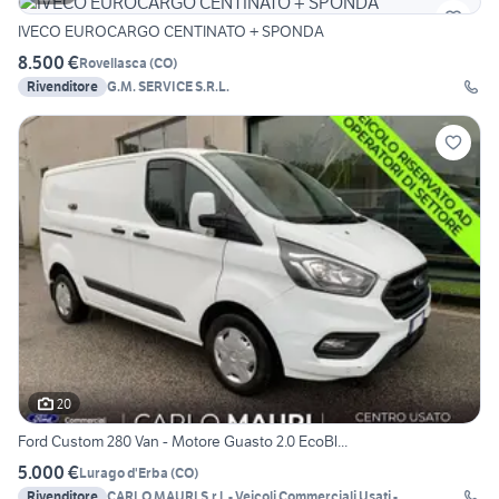
IVECO EUROCARGO CENTINATO + SPONDA
8.500 €
Rovellasca
(
CO
)
Rivenditore
G.M. SERVICE S.R.L.
20
Ford Custom 280 Van - Motore Guasto 2.0 EcoBl...
5.000 €
Lurago d'Erba
(
CO
)
Rivenditore
CARLO MAURI S.r.l. - Veicoli Commerciali Usati -