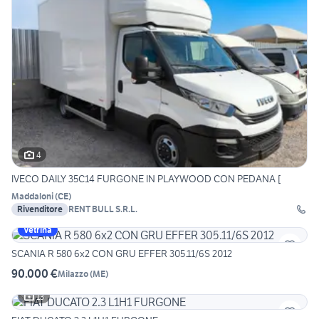
4
IVECO DAILY 35C14 FURGONE IN PLAYWOOD CON PEDANA [
Maddaloni
(
CE
)
Rivenditore
RENT BULL S.R.L.
Vetrina
SCANIA R 580 6x2 CON GRU EFFER 305.11/6S 2012
90.000 €
Milazzo
(
ME
)
13