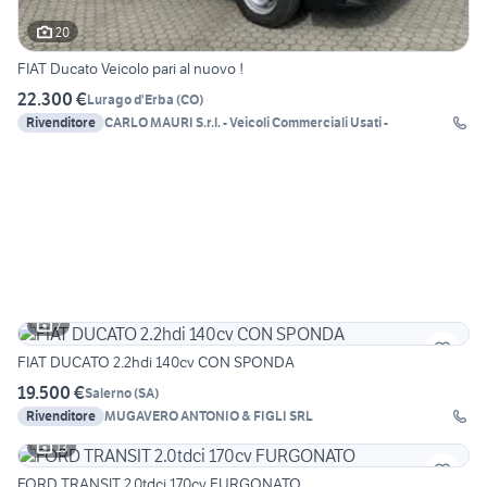
20
FIAT Ducato Veicolo pari al nuovo !
22.300 €
Lurago d'Erba
(
CO
)
Rivenditore
CARLO MAURI S.r.l. - Veicoli Commerciali Usati -
7
FIAT DUCATO 2.2hdi 140cv CON SPONDA
19.500 €
Salerno
(
SA
)
Rivenditore
MUGAVERO ANTONIO & FIGLI SRL
13
FORD TRANSIT 2.0tdci 170cv FURGONATO