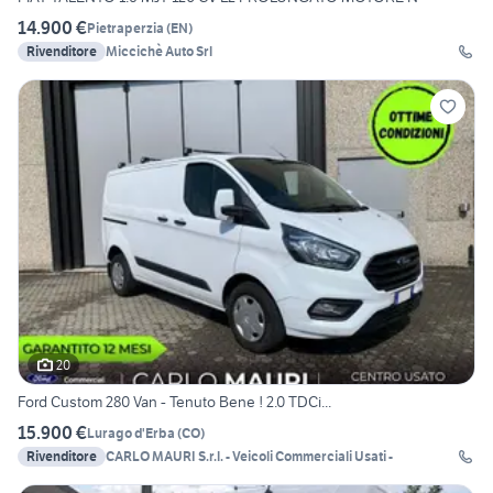
14.900 €
Pietraperzia
(
EN
)
Rivenditore
Miccichè Auto Srl
20
Ford Custom 280 Van - Tenuto Bene ! 2.0 TDCi...
15.900 €
Lurago d'Erba
(
CO
)
Rivenditore
CARLO MAURI S.r.l. - Veicoli Commerciali Usati -