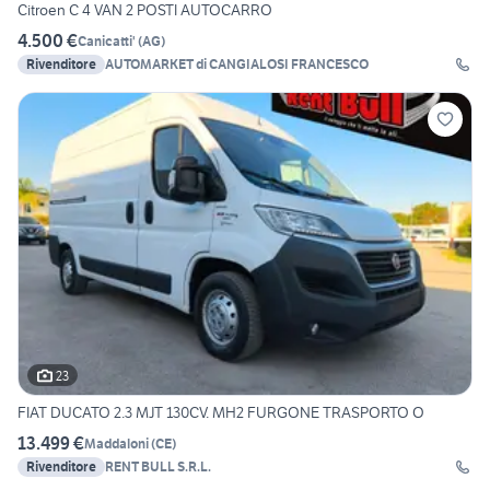
Citroen C 4 VAN 2 POSTI AUTOCARRO
4.500 €
Canicatti'
(
AG
)
Rivenditore
AUTOMARKET di CANGIALOSI FRANCESCO
23
FIAT DUCATO 2.3 MJT 130CV. MH2 FURGONE TRASPORTO O
13.499 €
Maddaloni
(
CE
)
Rivenditore
RENT BULL S.R.L.