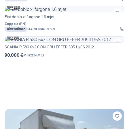
13
Fiat doblo xl furgone 1.6 mjet
Zoppola
(
PN
)
Rivenditore
DARIOCARRI SRL
6
SCANIA R 580 6x2 CON GRU EFFER 305.11/6S 2012
90.000 €
Milazzo
(
ME
)