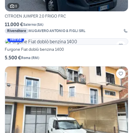
8
CITROEN JUMPER 2.0 FRIGO FRC
11.000 €
Salerno
(
SA
)
Rivenditore
MUGAVERO ANTONIO & FIGLI SRL
Vetrina
Furgone Fiat doblò benzina 1400
5.500 €
Roma
(
RM
)