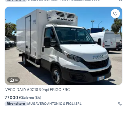
14
IVECO DAILY 60C18 3.0hpi FRIGO FRC
27.000 €
Salerno
(
SA
)
Rivenditore
MUGAVERO ANTONIO & FIGLI SRL