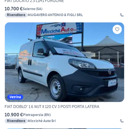
FIAT DUCATO 2.3 L1H1 FURGONE
10.700 €
Salerno
(
SA
)
Rivenditore
MUGAVERO ANTONIO & FIGLI SRL
Vetrina
FIAT DOBLO' 1.6 MJT II 120 CV 3 POSTI PORTA LATERA
10.900 €
Pietraperzia
(
EN
)
Rivenditore
Miccichè Auto Srl