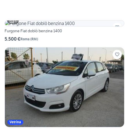
5
Furgone Fiat doblò benzina 1400
5.500 €
Roma
(
RM
)
Vetrina