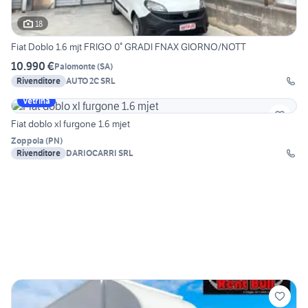
18
Fiat Doblo 1.6 mjt FRIGO 0° GRADI FNAX GIORNO/NOTT
10.990 €
Palomonte
(
SA
)
Rivenditore
AUTO 2C SRL
Vetrina
Fiat doblo xl furgone 1.6 mjet
Zoppola
(
PN
)
Rivenditore
DARIOCARRI SRL